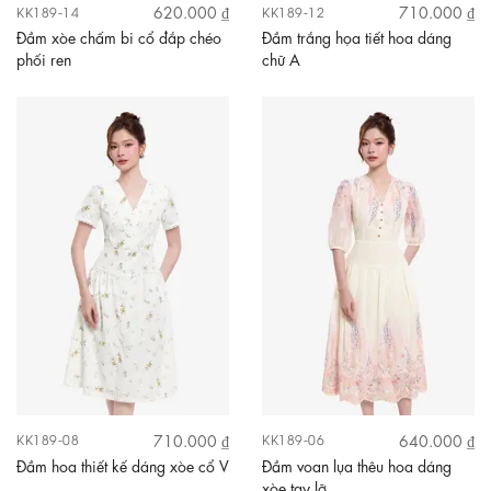
620.000 ₫
710.000 ₫
KK189-14
KK189-12
Đầm xòe chấm bi cổ đắp chéo
Đầm trắng họa tiết hoa dáng
phối ren
chữ A
710.000 ₫
640.000 ₫
KK189-08
KK189-06
Đầm hoa thiết kế dáng xòe cổ V
Đầm voan lụa thêu hoa dáng
xòe tay lỡ