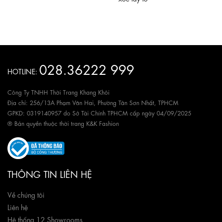
028.36222 999
HOTLINE:
Công Ty TNHH Thời Trang Khang Khôi
Địa chỉ: 256/13A Phạm Văn Hai, Phường Tân Sơn Nhất, TPHCM
GPKD: 0319140957 do Sở Tài Chính TPHCM cấp ngày 04/09/2025
® Bản quyền thuộc thời trang K&K Fashion
THÔNG TIN LIÊN HỆ
Về chúng tôi
Liên hệ
Hệ thống 12 Showrooms