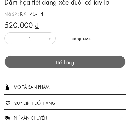
Đầm họa tiết dáng xòe đuôi cá tay lỡ
KK175-14
Mã SP :
520.000 ₫
Bảng size
Hết hàng
MÔ TẢ SẢN PHẨM
QUY ĐỊNH ĐỔI HÀNG
PHÍ VẬN CHUYỂN