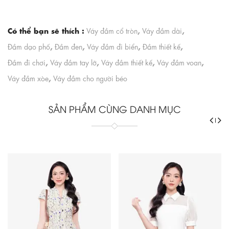
Có thể bạn sẽ thích :
,
,
Váy đầm cổ tròn
Váy đầm dài
,
,
,
,
Đầm dạo phố
Đầm đen
Váy đầm đi biển
Đầm thiết kế
,
,
,
,
Đầm đi chơi
Váy đầm tay lỡ
Váy đầm thiết kế
Váy đầm voan
,
Váy đầm xòe
Váy đầm cho người béo
SẢN PHẨM CÙNG DANH MỤC