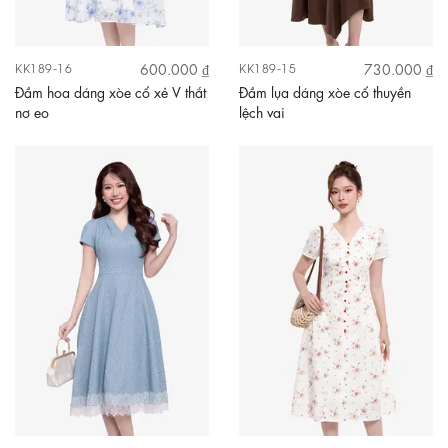
600.000 ₫
730.000 ₫
KK189-16
KK189-15
Đầm hoa dáng xòe cổ xẻ V thắt
Đầm lụa dáng xòe cổ thuyền
nơ eo
lệch vai