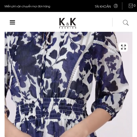
0
Miễn phí vận chuyển mọi đơn hàng
TÀI KHOẢN