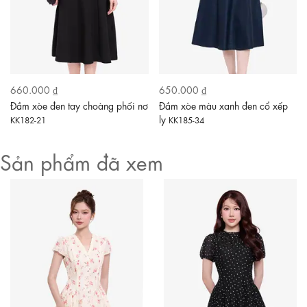
660.000 ₫
650.000 ₫
Đầm xòe đen tay choàng phối nơ
Đầm xòe màu xanh đen cổ xếp
ly
KK182-21
KK185-34
Sản phẩm đã xem