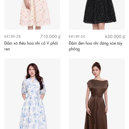
710.000 ₫
630.000 ₫
KK189-28
KK189-26
Đầm xô thêu hoa nhí cổ V phối
Đầm đen hoa nhí dáng xòe tay
ren
phồng