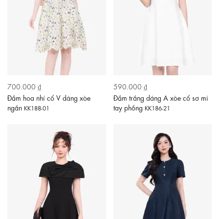
700.000 ₫
590.000 ₫
Đầm hoa nhí cổ V dáng xòe
Đầm trắng dáng A xòe cổ sơ mi
ngắn
tay phồng
KK188-01
KK186-21