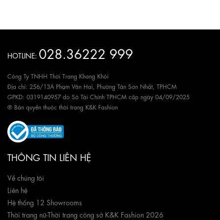
028.36222 999
HOTLINE:
Công Ty TNHH Thời Trang Khang Khôi
Địa chỉ: 256/13A Phạm Văn Hai, Phường Tân Sơn Nhất, TPHCM
GPKD: 0319140957 do Sở Tài Chính TPHCM cấp ngày 04/09/2025
® Bản quyền thuộc thời trang K&K Fashion
THÔNG TIN LIÊN HỆ
Về chúng tôi
Liên hệ
Hệ thống 12 Showrooms
Thời trang nữ
-
Thời trang công sở K&K Fashion 2026