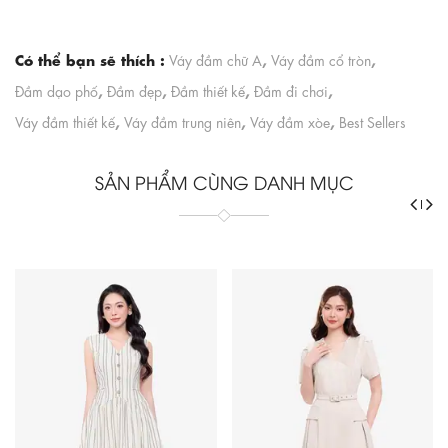
Có thể bạn sẽ thích :
,
,
Váy đầm chữ A
Váy đầm cổ tròn
,
,
,
,
Đầm dạo phố
Đầm đẹp
Đầm thiết kế
Đầm đi chơi
,
,
,
Váy đầm thiết kế
Váy đầm trung niên
Váy đầm xòe
Best Sellers
SẢN PHẨM CÙNG DANH MỤC