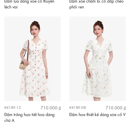
Đầm lụa dáng xòe cổ thuyền
Đầm xòe chấm bi cổ đắp chéo
lệch vai
phối ren
710.000 ₫
710.000 ₫
KK189-12
KK189-08
Đầm trắng họa tiết hoa dáng
Đầm hoa thiết kế dáng xòe cổ V
chữ A