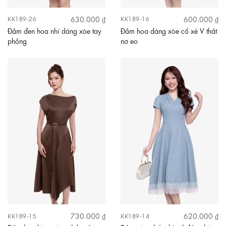
630.000 ₫
600.000 ₫
KK189-26
KK189-16
Đầm đen hoa nhí dáng xòe tay
Đầm hoa dáng xòe cổ xẻ V thắt
phồng
nơ eo
730.000 ₫
620.000 ₫
KK189-15
KK189-14