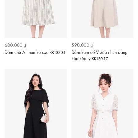
600.000 ₫
590.000 ₫
Đầm chữ A linen kẻ sọc
Đầm kem cổ V xếp nhún dáng
KK187-31
xòe xếp ly
KK180-17