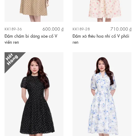
600.000 ₫
710.000 ₫
KK189-36
KK189-28
Đầm chấm bi dáng xòe cổ V
Đầm xô thêu hoa nhí cổ V phối
viền ren
ren