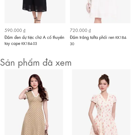
590.000 ₫
720.000 ₫
Đầm đen dự tiệc chữ A cổ thuyền
Đầm trắng tafta phối ren
KK184-
tay cape
KK184-03
30
Sản phẩm đã xem