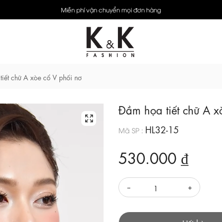
Miễn phí vận chuyển mọi đơn hàng
iết chữ A xòe cổ V phối nơ
Đầm họa tiết chữ A x
HL32-15
Mã SP :
530.000 ₫