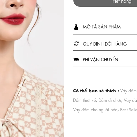
Hết hàng
MÔ TẢ SẢN PHẨM
QUY ĐỊNH ĐỔI HÀNG
PHÍ VẬN CHUYỂN
Có thể bạn sẽ thích :
Váy đầm 
,
,
Đầm thiết kế
Đầm đi chơi
Váy đầ
,
Váy đầm cho người béo
Best Sell