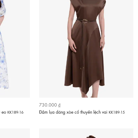
730.000 ₫
ơ eo
Đầm lụa dáng xòe cổ thuyền lệch vai
KK189-16
KK189-15