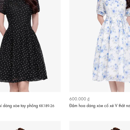
600.000 ₫
í dáng xòe tay phồng
Đầm hoa dáng xòe cổ xẻ V thắt n
KK189-26