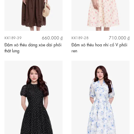
660.000 ₫
710.000 ₫
KK189-39
KK189-28
Đầm xô thêu dáng xòe dài phối
Đầm xô thêu hoa nhí cổ V phối
thắt lưng
ren