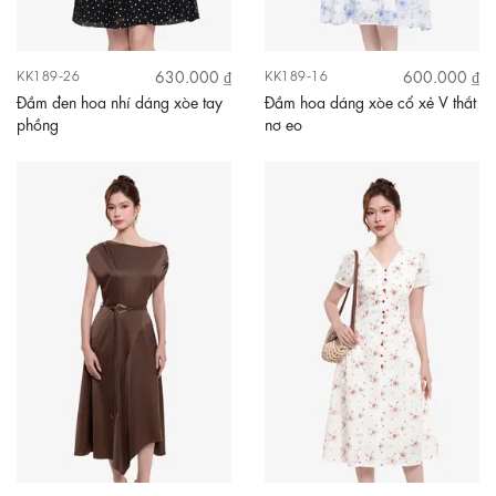
630.000 ₫
600.000 ₫
KK189-26
KK189-16
Đầm đen hoa nhí dáng xòe tay
Đầm hoa dáng xòe cổ xẻ V thắt
phồng
nơ eo