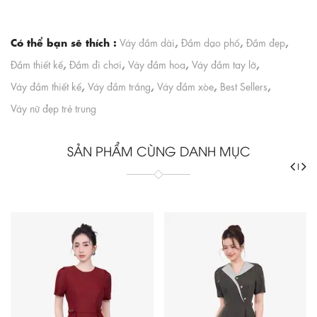
Có thể bạn sẽ thích :
,
,
,
Váy đầm dài
Đầm dạo phố
Đầm đẹp
,
,
,
,
Đầm thiết kế
Đầm đi chơi
Váy đầm hoa
Váy đầm tay lỡ
,
,
,
,
Váy đầm thiết kế
Váy đầm trắng
Váy đầm xòe
Best Sellers
Váy nữ đẹp trẻ trung
SẢN PHẨM CÙNG DANH MỤC