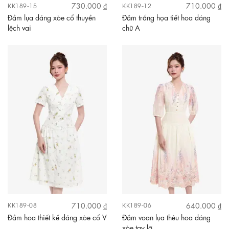
730.000 ₫
710.000 ₫
KK189-15
KK189-12
Đầm lụa dáng xòe cổ thuyền
Đầm trắng họa tiết hoa dáng
lệch vai
chữ A
710.000 ₫
640.000 ₫
KK189-08
KK189-06
Đầm hoa thiết kế dáng xòe cổ V
Đầm voan lụa thêu hoa dáng
xòe tay lỡ