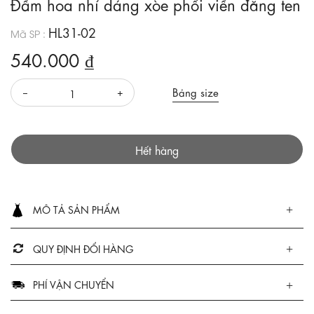
Đầm hoa nhí dáng xòe phối viền đăng ten
HL31-02
Mã SP :
540.000 ₫
Bảng size
Hết hàng
MÔ TẢ SẢN PHẨM
QUY ĐỊNH ĐỔI HÀNG
PHÍ VẬN CHUYỂN