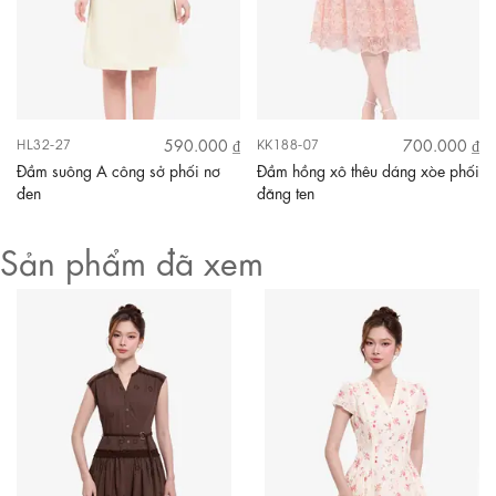
590.000 ₫
700.000 ₫
HL32-27
KK188-07
Đầm suông A công sở phối nơ
Đầm hồng xô thêu dáng xòe phối
đen
đăng ten
Sản phẩm đã xem