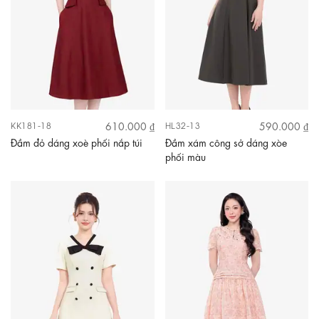
610.000 ₫
590.000 ₫
KK181-18
HL32-13
Đầm đỏ dáng xoè phối nắp túi
Đầm xám công sở dáng xòe
phối màu