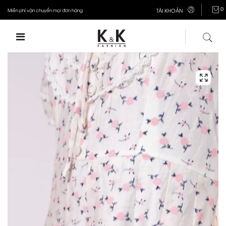
0
Miễn phí vận chuyển mọi đơn hàng
TÀI KHOẢN