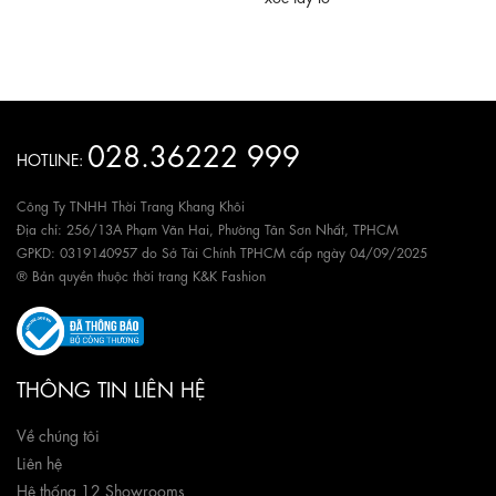
028.36222 999
HOTLINE:
Công Ty TNHH Thời Trang Khang Khôi
Địa chỉ: 256/13A Phạm Văn Hai, Phường Tân Sơn Nhất, TPHCM
GPKD: 0319140957 do Sở Tài Chính TPHCM cấp ngày 04/09/2025
® Bản quyền thuộc thời trang K&K Fashion
THÔNG TIN LIÊN HỆ
Về chúng tôi
Liên hệ
Hệ thống 12 Showrooms