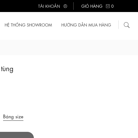
TÀI KHOẢN
GIỎ HÀNG
0
HỆ THỐNG SHOWROOM
HƯỚNG DẪN MUA HÀNG
 tùng
Bảng size