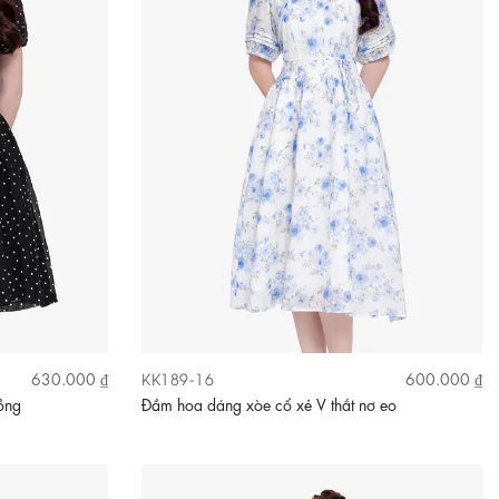
KK189-16
630.000 ₫
600.000 ₫
ồng
Đầm hoa dáng xòe cổ xẻ V thắt nơ eo