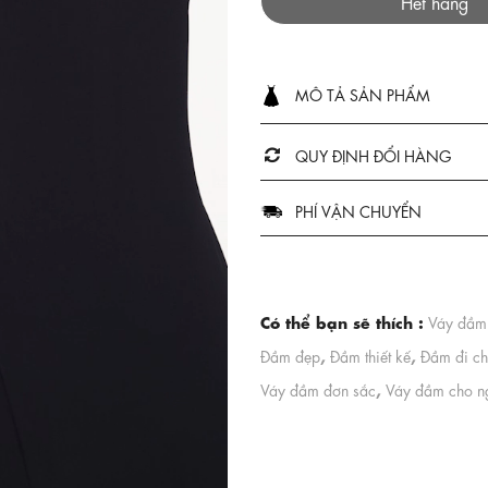
Hết hàng
MÔ TẢ SẢN PHẨM
QUY ĐỊNH ĐỔI HÀNG
PHÍ VẬN CHUYỂN
Có thể bạn sẽ thích :
Váy đầm 
,
,
Đầm đẹp
Đầm thiết kế
Đầm đi ch
,
Váy đầm đơn sắc
Váy đầm cho n