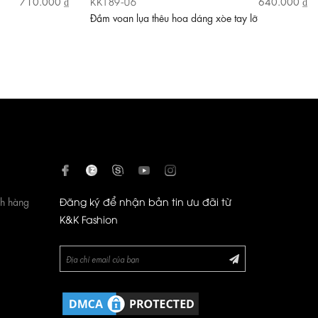
KK189-06
710.000 ₫
640.000 ₫
Đầm voan lụa thêu hoa dáng xòe tay lỡ
ch hàng
Đăng ký để nhận bản tin ưu đãi từ
K&K Fashion