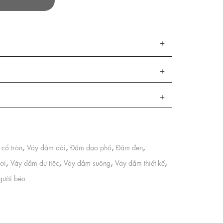
,
,
,
,
cổ tròn
Váy đầm dài
Đầm dạo phố
Đầm đen
,
,
,
,
ơi
Váy đầm dự tiệc
Váy đầm suông
Váy đầm thiết kế
gười béo