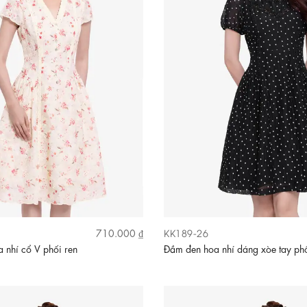
KK189-26
710.000 ₫
 nhí cổ V phối ren
Đầm đen hoa nhí dáng xòe tay ph