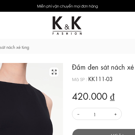
Miễn phí vận chuyển mọi đơn hàng
sát nách xẻ tùng
Đầm đen sát nách xẻ
KK111-03
Mã SP :
420.000 ₫