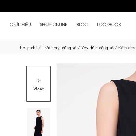
GIỚI THIỆU
SHOP ONLINE
BLOG
LOOKBOOK
Trang chủ
/
Thời trang công sở
/
Váy đầm công sở
/
Đầm đen 
Video