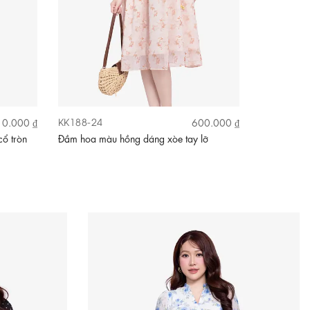
KK188-24
HL32-27
0.000 ₫
600.000 ₫
cổ tròn
Đầm hoa màu hồng dáng xòe tay lỡ
Đầm suông 