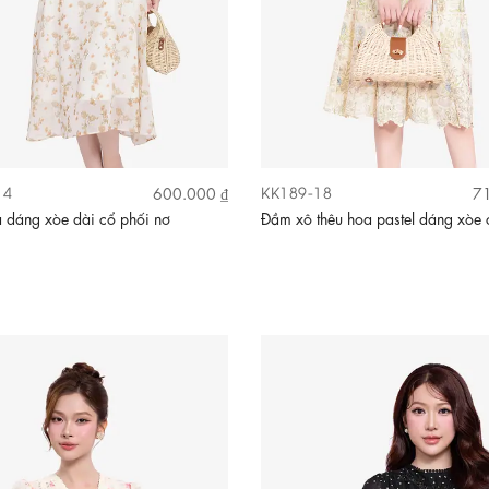
14
KK189-18
600.000 ₫
71
 dáng xòe dài cổ phối nơ
Đầm xô thêu hoa pastel dáng xòe 