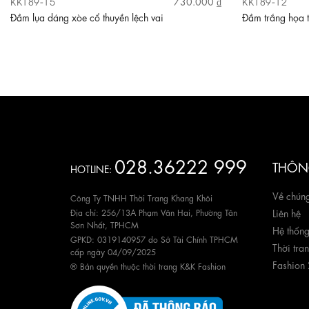
KK189-15
KK189-12
730.000 ₫
Đầm lụa dáng xòe cổ thuyền lệch vai
Đầm trắng họa t
028.36222 999
THÔNG
HOTLINE:
Về chúng
Công Ty TNHH Thời Trang Khang Khôi
Địa chỉ: 256/13A Phạm Văn Hai, Phường Tân
Liên hệ
Sơn Nhất, TPHCM
Hệ thốn
GPKD: 0319140957 do Sở Tài Chính TPHCM
Thời tra
cấp ngày 04/09/2025
Fashion
® Bản quyền thuộc thời trang K&K Fashion