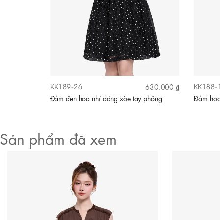
KK189-26
KK188-
590.000 ₫
630.000 ₫
i đăng ten
Đầm đen hoa nhí dáng xòe tay phồng
Đầm hoa
Sản phẩm đã xem