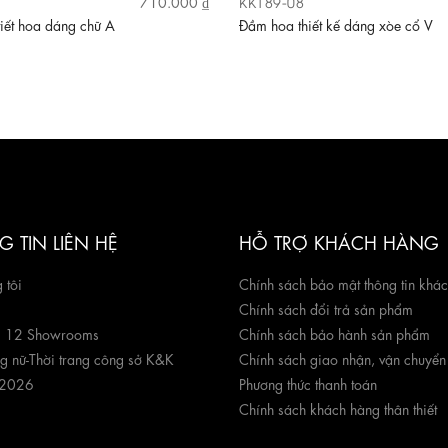
KK189-08
710.000 ₫
iết hoa dáng chữ A
Đầm hoa thiết kế dáng xòe cổ V
 TIN LIÊN HỆ
HỖ TRỢ KHÁCH HÀNG
 tôi
Chính sách bảo mật thông tin khá
Chính sách đổi trả sản phẩm
g 12 Showrooms
Chính sách bảo hành sản phẩm
ng nữ
-
Thời trang công sở K&K
Chính sách giao nhận, vận chuyển
 2026
Phương thức thanh toán
Chính sách khách hàng thân thiết