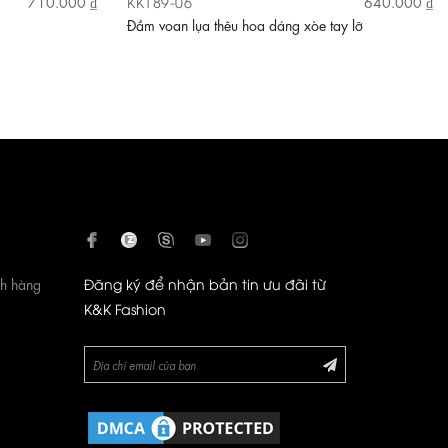
KK189-06
710.000 ₫
640.000 ₫
Đầm voan lụa thêu hoa dáng xòe tay lỡ
ch hàng
Đăng ký để nhận bản tin ưu đãi từ
K&K Fashion