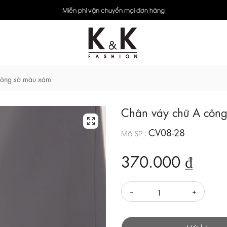
Miễn phí vận chuyển mọi đơn hàng
công sở màu xám
Chân váy chữ A côn
CV08-28
Mã SP :
370.000 ₫