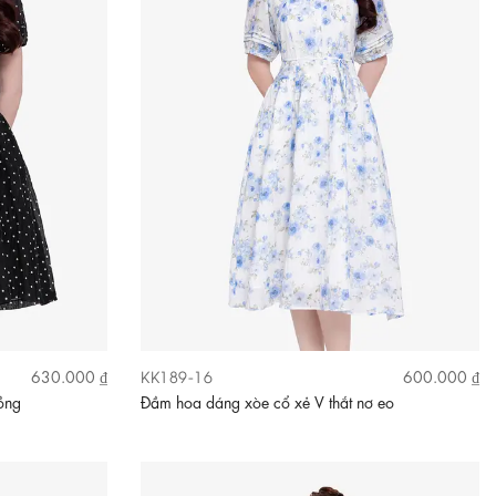
KK189-16
630.000 ₫
600.000 ₫
ồng
Đầm hoa dáng xòe cổ xẻ V thắt nơ eo