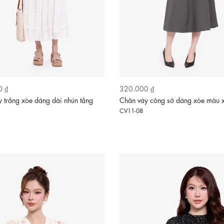
0 ₫
320.000 ₫
 trắng xòe dáng dài nhún tầng
Chân váy công sở dáng xòe màu
CV11-08