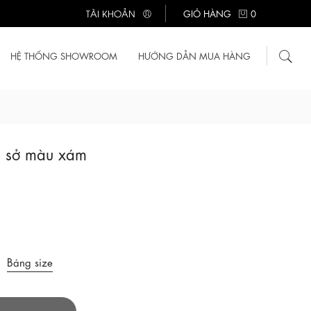
TÀI KHOẢN
GIỎ HÀNG
0
HỆ THỐNG SHOWROOM
HƯỚNG DẪN MUA HÀNG
g sở màu xám
Bảng size