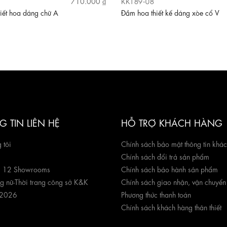
KK189-08
710.000 ₫
iết hoa dáng chữ A
Đầm hoa thiết kế dáng xòe cổ V
 TIN LIÊN HỆ
HỖ TRỢ KHÁCH HÀNG
 tôi
Chính sách bảo mật thông tin khá
Chính sách đổi trả sản phẩm
g 12 Showrooms
Chính sách bảo hành sản phẩm
ng nữ
-
Thời trang công sở K&K
Chính sách giao nhận, vận chuyển
 2026
Phương thức thanh toán
Chính sách khách hàng thân thiết