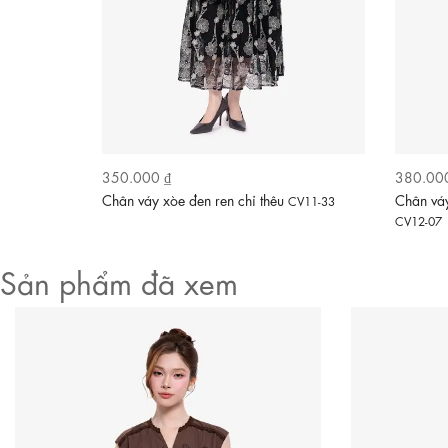
Video
350.000 ₫
380.00
n
Chân váy xòe đen ren chỉ thêu
Chân váy
CV10-03
CV11-33
CV12-07
Sản phẩm đã xem