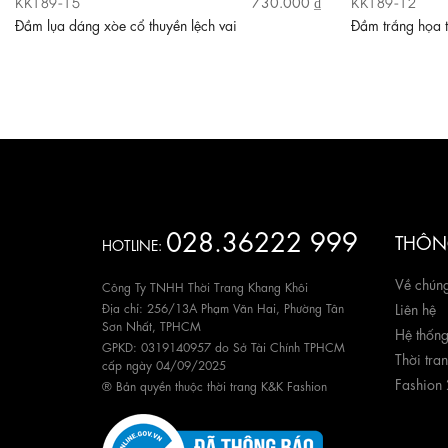
KK189-15
KK189-12
730.000 ₫
Đầm lụa dáng xòe cổ thuyền lệch vai
Đầm trắng họa t
028.36222 999
THÔNG
HOTLINE:
Về chúng
Công Ty TNHH Thời Trang Khang Khôi
Địa chỉ: 256/13A Phạm Văn Hai, Phường Tân
Liên hệ
Sơn Nhất, TPHCM
Hệ thốn
GPKD: 0319140957 do Sở Tài Chính TPHCM
Thời tra
cấp ngày 04/09/2025
Fashion
® Bản quyền thuộc thời trang K&K Fashion