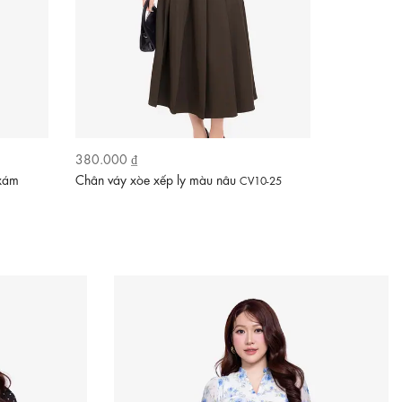
380.000 ₫
400.000 ₫
 xám
Chân váy xòe xếp ly màu nâu
Chân váy ca
CV10-25
CV12-11