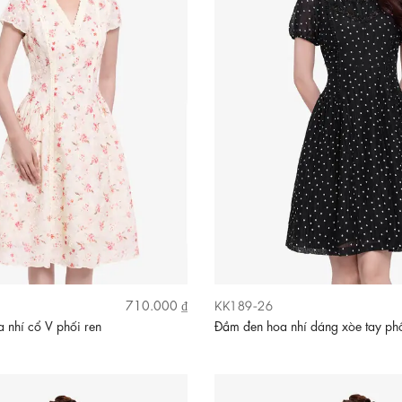
KK189-26
710.000 ₫
 nhí cổ V phối ren
Đầm đen hoa nhí dáng xòe tay ph