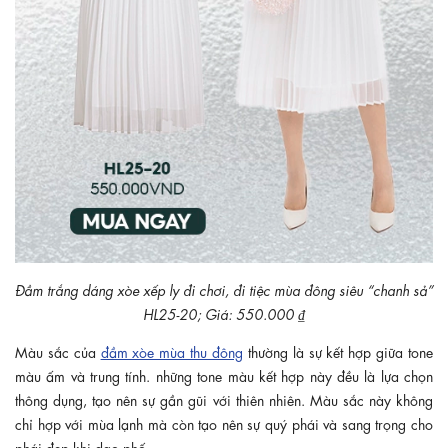
Đầm trắng dáng xòe xếp ly đi chơi, đi tiệc mùa đông siêu “chanh sả”
HL25-20; Giá: 550.000 ₫
Màu sắc của
đầm xòe mùa thu đông
thường là sự kết hợp giữa tone
màu ấm và trung tính. những tone màu kết hợp này đều là lựa chọn
thông dụng, tạo nên sự gần gũi với thiên nhiên. Màu sắc này không
chỉ hợp với mùa lạnh mà còn tạo nên sự quý phái và sang trọng cho
phái đẹp khi dạo phố.