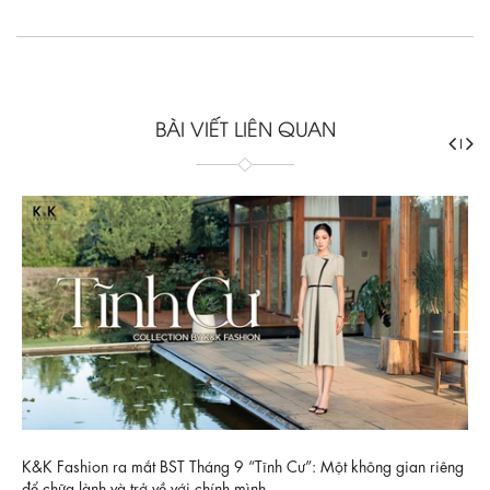
BÀI VIẾT LIÊN QUAN
K&K Fashion ra mắt BST Tháng 9 “Tĩnh Cư”: Một không gian riêng
để chữa lành và trở về với chính mình