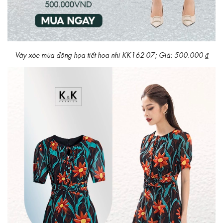
Váy xòe mùa đông họa tiết hoa nhí KK162-07; Giá: 500.000 ₫