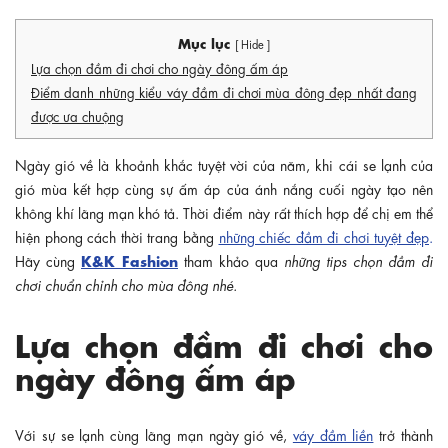
Mục lục
[ Hide ]
Lựa chọn đầm đi chơi cho ngày đông ấm áp
Điểm danh những kiểu váy đầm đi chơi mùa đông đẹp nhất đang
được ưa chuộng
Ngày gió về là khoảnh khắc tuyệt vời của năm, khi cái se lạnh của
gió mùa kết hợp cùng sự ấm áp của ánh nắng cuối ngày tạo nên
không khí lãng mạn khó tả. Thời điểm này rất thích hợp để chị em thể
hiện phong cách thời trang bằng
những chiếc đầm đi chơi tuyệt đẹp
.
K&K Fashion
Hãy cùng
tham khảo qua
những tips chọn đầm đi
chơi chuẩn chỉnh cho mùa đông nhé.
Lựa chọn đầm đi chơi cho
ngày đông ấm áp
Với sự se lạnh cùng lãng mạn ngày gió về,
váy đầm liền
trở thành