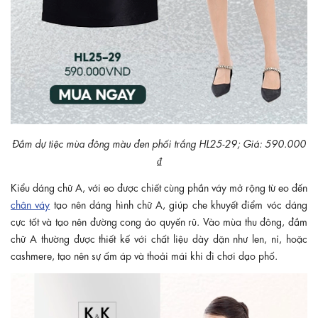
Đầm dự tiệc mùa đông màu đen phối trắng HL25-29; Giá: 590.000
₫
Kiểu dáng chữ A, với eo được chiết cùng phần váy mở rộng từ eo đến
chân váy
tạo nên dáng hình chữ A, giúp che khuyết điểm vóc dáng
cực tốt và tạo nên đường cong ảo quyến rũ. Vào mùa thu đông, đầm
chữ A thường được thiết kế với chất liệu dày dặn như len, nỉ, hoặc
cashmere, tạo nên sự ấm áp và thoải mái khi đi chơi dạo phố.