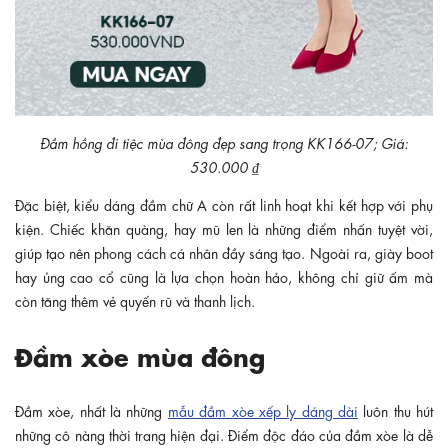
Đầm hồng đi tiệc mùa đông đẹp sang trọng KK166-07; Giá:
530.000 ₫
Đặc biệt, kiểu dáng đầm chữ A còn rất linh hoạt khi kết hợp với phụ
kiện. Chiếc khăn quàng, hay mũ len là những điểm nhấn tuyệt vời,
giúp tạo nên phong cách cá nhân đầy sáng tạo. Ngoài ra, giày boot
hay ủng cao cổ cũng là lựa chọn hoàn hảo, không chỉ giữ ấm mà
còn tăng thêm vẻ quyến rũ và thanh lịch.
Đầm xòe mùa đông
Đầm xòe, nhất là những
mẫu đầm xòe xếp ly dáng dài
luôn thu hút
những cô nàng thời trang hiện đại. Điểm độc đáo của đầm xòe là dễ