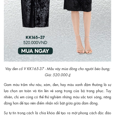
Váy đen cổ V KK165-37 - Mẫu váy mùa đông cho người béo bụng;
Giá: 520.000 ₫
Gam màu trầm như nâu, xám, đen, hay màu xanh đậm thường là sự
lựa chọn an toàn và tôn lên vẻ sang trọng của bộ trang phục. Tuy
nhiên, chị em cũng có thể thử nghiệm những màu sắc tươi sáng, năng
động hơn để tạo nên điểm nhấn nổi bật giữa giữa đám đông.
Sự tự tin trong cách là chìa khóa để tạo ra một phong cách độc đáo