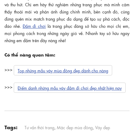
và thu hút. Chị em hãy thử nghiệm những trang phục mà mình cảm
thấy thoải mái và phản ánh đúng chính mình, bên cạnh đó, cũng
đừng quên mix match trang phục đa dạng để tạo sự phá cách, độc
đáo nhé.
Đầm đi chơi
là trang phục đáng sở hữu cho mọi chị em,
mọi phong cách trong những ngày gió về. Nhanh tay sở hữu ngay
những em đầm trên đây nàng nhé!
Có thể nàng quan tâm:
>>>
Top những mẫu váy mùa đông đẹp dành cho nàng
>>>
Điểm danh những mẫu váy đầm đi chơi đẹp nhất hiện nay
Tags:
Tư vấn thời trang
,
Mặc đẹp mùa đông
,
Váy đẹp