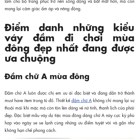
làm cho bộ trang phục trở nên sống động và bắt mắt hơn, mà còn
mang lại cảm giác ấm áp và năng động.
Điểm danh những kiểu
váy đầm đi chơi mùa
đông đẹp nhất đang được
ưa chuộng
Đầm chữ A mùa đông
Đầm chữ A luôn được chị em ưu ái đặc biệt và đang dần trở thành
must have item trong tủ đồ. Thiết kế
đầm chữ A
không chỉ mang lại sự
thoải mái khi mặc mà còn tôn lên dáng vẻ nữ tính, thanh lịch của phái
đẹp. Đặc biệt mẫu váy dự tiệc mùa đông dáng chữ A này cực kỳ phù
hợp vào ngày se se lạnh cùng những ưu điểm tuyệt vời và gần như
không hạn chế phong cách.