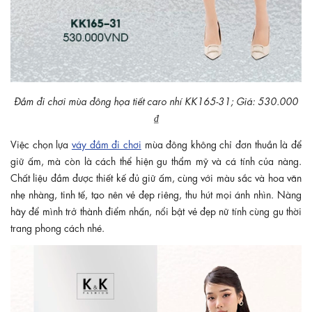
Đầm đi chơi mùa đông họa tiết caro nhí KK165-31; Giá: 530.000
₫
Việc chọn lựa
váy đầm đi chơi
mùa đông không chỉ đơn thuần là để
giữ ấm, mà còn là cách thể hiện gu thẩm mỹ và cá tính của nàng.
Chất liệu đầm được thiết kế đủ giữ ấm, cùng với màu sắc và hoa văn
nhẹ nhàng, tinh tế, tạo nên vẻ đẹp riêng, thu hút mọi ánh nhìn. Nàng
hãy để mình trở thành điểm nhấn, nổi bật vẻ đẹp nữ tính cùng gu thời
trang phong cách nhé.