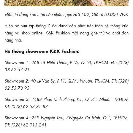
Đầm tơ dáng xòe màu nâu nhún ngực HL32-02; Giá: 610.000 VNĐ
Hiện bộ sưu tập tháng 7 đã được cập nhật trên toàn hệ thống cửa
hàng và shop online, K&K Fashion mời nàng ghé thử và chốt đơn
nàng nha.
Hệ thống showroom K&K Fashion:
Showroom 1: 268 Tô Hiến Thành, P.15, Q.10, TP.HCM. ĐT: (028)
38 62 57 91
Showroom 2: 40 Lê Văn Sỹ, P.11, Q.Phú Nhuận, TP.HCM. ĐT: (028)
62 53 73 93
Showroom 3: 248B Phan Đình Phùng, P.1, Q. Phú Nhuận. TP.HCM
ĐT: (028) 62 53 87 87
Showroom 4: 259 Nguyễn Trãi, P.Nguyễn Cư Trinh, Q.1, TP.HCM.
ĐT: (028) 62 913 241