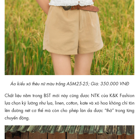
Áo kiểu xô thêu nữ màu trắng ASM25-25; Giá: 350.000 VNĐ
Chất liệu nằm trong BST mới này cũng được NTK của K&K Fashion
lựa chọn kỹ lưỡng như lụa, linen, cotton, kate và xô hoa không chỉ tôn
lên đường nét cơ thể mà còn cho phép làn da được “thở” trong từng
chuyển động.