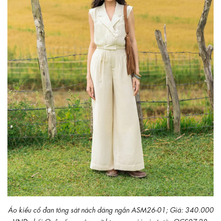
Áo kiểu cổ đan tông sát nách dáng ngắn ASM26-01; Giá: 340.000
VNĐ phối Quần ống suông nữ lưng cao cài cúc trước QCS07-28;