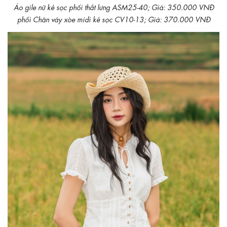
Áo gile nữ kẻ sọc phối thắt lưng ASM25-40; Giá: 350.000 VNĐ
phối Chân váy xòe midi kẻ sọc CV10-13; Giá: 370.000 VNĐ