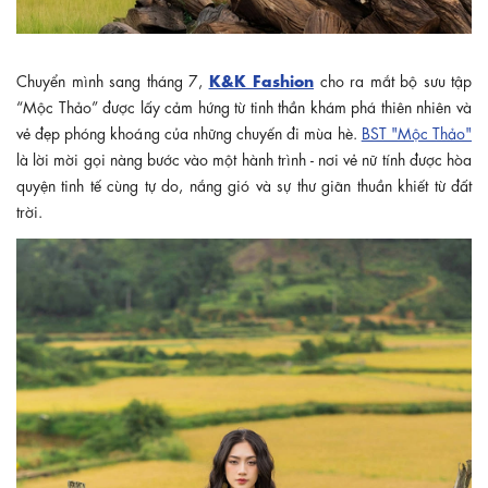
K&K Fashion
Chuyển mình sang tháng 7,
cho ra mắt bộ sưu tập
“Mộc Thảo” được lấy cảm hứng từ tinh thần khám phá thiên nhiên và
vẻ đẹp phóng khoáng của những chuyến đi mùa hè.
BST "Mộc Thảo"
là lời mời gọi nàng bước vào một hành trình - nơi vẻ nữ tính được hòa
quyện tinh tế cùng tự do, nắng gió và sự thư giãn thuần khiết từ đất
trời.