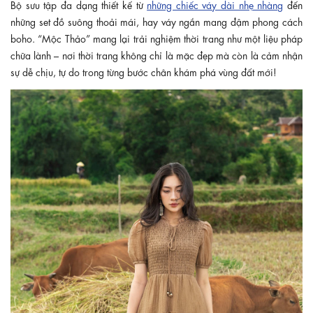
Bộ sưu tập đa dạng thiết kế từ
những chiếc váy dài nhẹ nhàng
đến
những set đồ suông thoải mái, hay váy ngắn mang đậm phong cách
boho. “Mộc Thảo” mang lại trải nghiệm thời trang như một liệu pháp
chữa lành – nơi thời trang không chỉ là mặc đẹp mà còn là cảm nhận
sự dễ chịu, tự do trong từng bước chân khám phá vùng đất mới!