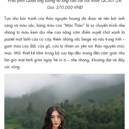
Giá: 370.000 VNĐ
Tựa như bức tranh của thảo nguyên hoang dã được vẽ nên bởi ánh
sáng và màu sắc, bảng màu của “Mộc Thảo” là sự chuyển mình nhẹ
nhàng từ màu kem dịu nhẹ của nắng sớm điểm xuyết chút xanh lá
pastel mát lành của cỏ cây, thêm những sắc beige và nâu trung tính –
gam màu của đất, của gỗ, của tự nhiên an yên nơi thảo nguyên mộc
mạc. Mỗi thiết kế nằm trong bộ sưu tập đều mang đến cảm giác như
làn gió mát lành giữa ngày hè oi ả – nhẹ nhàng, khoáng đạt và đầy
sức sống.