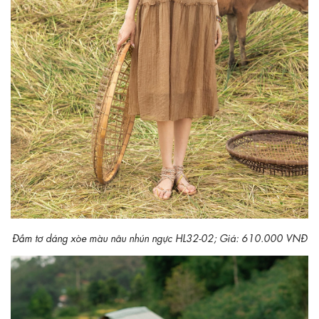
Đầm tơ dáng xòe màu nâu nhún ngực HL32-02; Giá: 610.000 VNĐ