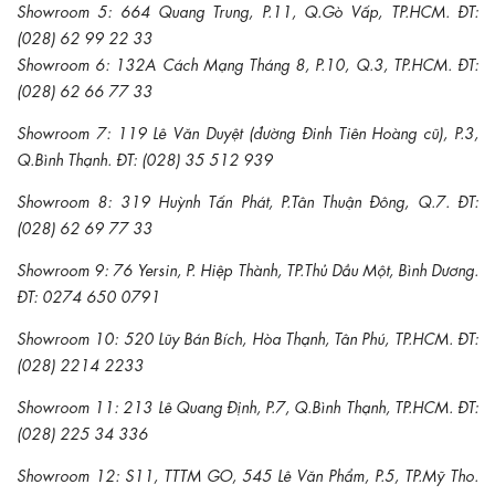
Showroom 5: 664 Quang Trung, P.11, Q.Gò Vấp, TP.HCM. ĐT:
(028) 62 99 22 33
Showroom 6: 132A Cách Mạng Tháng 8, P.10, Q.3, TP.HCM. ĐT:
(028) 62 66 77 33
Showroom 7: 119 Lê Văn Duyệt (đường Đinh Tiên Hoàng cũ), P.3,
Q.Bình Thạnh. ĐT: (028) 35 512 939
Showroom 8: 319 Huỳnh Tấn Phát, P.Tân Thuận Đông, Q.7. ĐT:
(028) 62 69 77 33
Showroom 9: 76 Yersin, P. Hiệp Thành, TP.Thủ Dầu Một, Bình Dương.
ĐT: 0274 650 0791
Showroom 10: 520 Lũy Bán Bích, Hòa Thạnh, Tân Phú, TP.HCM. ĐT:
(028) 2214 2233
Showroom 11: 213 Lê Quang Định, P.7, Q.Bình Thạnh, TP.HCM. ĐT:
(028) 225 34 336
Showroom 12: S11, TTTM GO, 545 Lê Văn Phẩm, P.5, TP.Mỹ Tho.