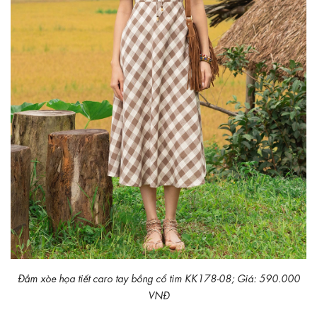
Đầm xòe họa tiết caro tay bồng cổ tim KK178-08; Giá: 590.000
VNĐ