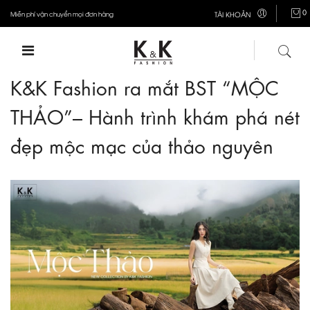
0
Miễn phí vận chuyển mọi đơn hàng
TÀI KHOẢN
K&K Fashion ra mắt BST “MỘC
THẢO”– Hành trình khám phá nét
đẹp mộc mạc của thảo nguyên