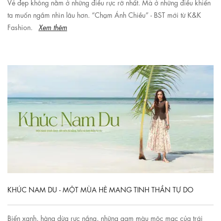
Vẻ đẹp không nằm ở những điều rực rỡ nhất. Mà ở những điều khiến
ta muốn ngắm nhìn lâu hơn. “Chạm Ánh Chiều” - BST mới từ K&K
Fashion.
Xem thêm
KHÚC NAM DU - MỘT MÙA HÈ MANG TINH THẦN TỰ DO
Biển xanh, hàng dừa rực nắng, những gam màu mộc mạc của trái