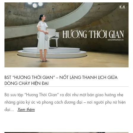
BST “HƯƠNG THỜI GIAN” – NỐT LẶNG THANH LỊCH GIỮA
DÒNG CHẢY HIỆN ĐẠI
Bộ sưu tập “Hương Thời Gian” ra đời như một bản giao hưởng nhẹ
nhàng giữa ký ức và phong cách đương đại – nơi người phụ nữ hiện
đại...
Xem thêm