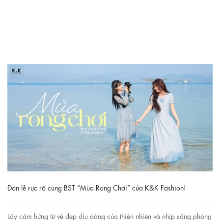
Đón lễ rực rỡ cùng BST “Mùa Rong Chơi” của K&K Fashion!
Lấy cảm hứng từ vẻ đẹp dịu dàng của thiên nhiên và nhịp sống phóng