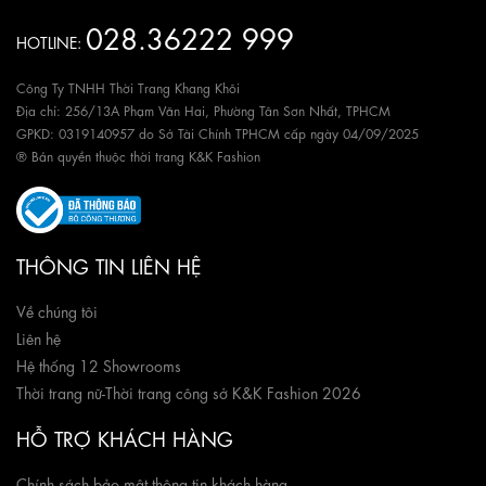
028.36222 999
HOTLINE:
Công Ty TNHH Thời Trang Khang Khôi
Địa chỉ: 256/13A Phạm Văn Hai, Phường Tân Sơn Nhất, TPHCM
GPKD: 0319140957 do Sở Tài Chính TPHCM cấp ngày 04/09/2025
® Bản quyền thuộc thời trang K&K Fashion
THÔNG TIN LIÊN HỆ
Về chúng tôi
Liên hệ
Hệ thống 12 Showrooms
Thời trang nữ
-
Thời trang công sở K&K Fashion 2026
HỖ TRỢ KHÁCH HÀNG
Chính sách bảo mật thông tin khách hàng