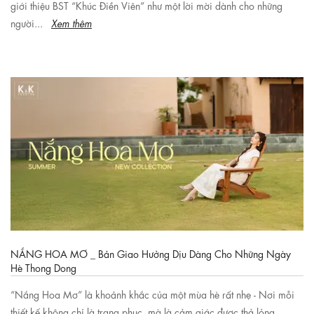
giới thiệu BST “Khúc Điền Viên” như một lời mời dành cho những
người...
Xem thêm
NẮNG HOA MƠ _ Bản Giao Hưởng Dịu Dàng Cho Những Ngày
Hè Thong Dong
“Nắng Hoa Mơ” là khoảnh khắc của một mùa hè rất nhẹ - Nơi mỗi
thiết kế không chỉ là trang phục, mà là cảm giác được thả lỏng,