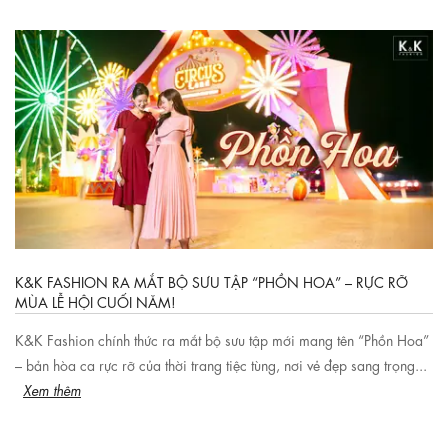
K&K FASHION RA MẮT BỘ SƯU TẬP “PHỒN HOA” – RỰC RỠ
MÙA LỄ HỘI CUỐI NĂM!
K&K Fashion chính thức ra mắt bộ sưu tập mới mang tên “Phồn Hoa”
– bản hòa ca rực rỡ của thời trang tiệc tùng, nơi vẻ đẹp sang trọng...
Xem thêm