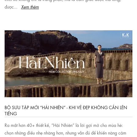
được...
Xem thêm
BỘ SƯU TẬP MỚI “HẢI NHIÊN” - KHI VẺ ĐẸP KHÔNG CẦN LÊN
TIẾNG
Ra mắt hơn 40+ thiết kế, “Hải Nhiên” là lời gợi mở cho mùa hè:
chọn những điều nhẹ nhàng hơn, nhưng vẫn đủ để khiến nàng cảm