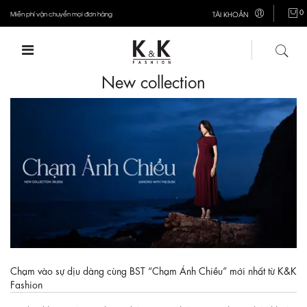
0
Miễn phí vận chuyển mọi đơn hàng
TÀI KHOẢN
New collection
Chạm vào sự dịu dàng cùng BST “Chạm Ánh Chiều” mới nhất từ K&K
Fashion