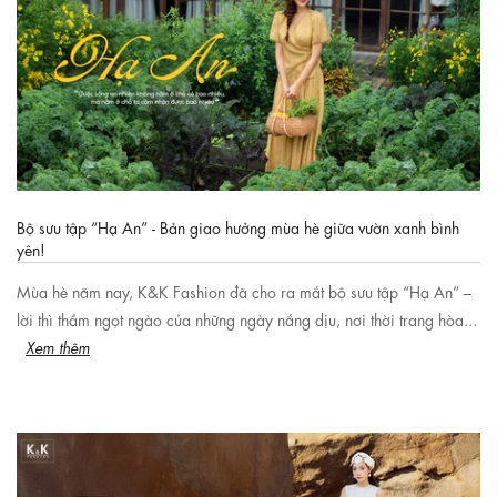
Bộ sưu tập “Hạ An” - Bản giao hưởng mùa hè giữa vườn xanh bình
yên!
Mùa hè năm nay, K&K Fashion đã cho ra mắt bộ sưu tập “Hạ An” –
lời thì thầm ngọt ngào của những ngày nắng dịu, nơi thời trang hòa...
Xem thêm