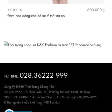
 ₫
600.000 ₫
KK189-16
KK
Đầm hoa dáng xòe cổ xẻ V thắt nơ eo
Đầ
028.36222 999
HOTLINE:
Công Ty TNHH Thời Trang Khang Khôi
Địa chỉ: 256/13A Phạm Văn Hai, Phường Tân Sơn Nhất, TPHCM
GPKD: 0319140957 do Sở Tài Chính TPHCM cấp ngày 04/09/2025
® Bản quyền thuộc thời trang K&K Fashion