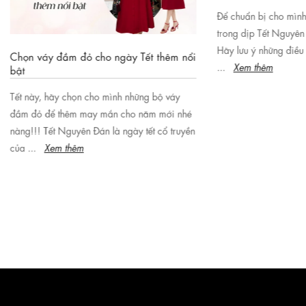
đầm đỏ cho ngày Tết thêm nổi
Bí quyết chọn trang phục ngày t
“chuẩn không cần chỉnh”
ãy chọn cho mình những bộ váy
Để chuẩn bị cho mình một vẻ ngoài
 thêm may mắn cho năm mới nhé
trong dịp Tết Nguyên Đán 2024 sắp
 Nguyên Đán là ngày tết cổ truyền
Hãy lưu ý những điều mà K&K Fash
m thêm
...
Xem thêm