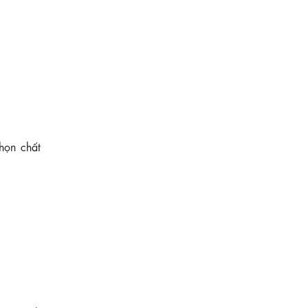
họn chất
630.000 ₫
Đầm xòe sát nách màu xanh pastel kèm