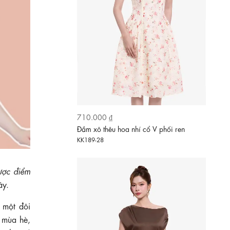
730.000 ₫
Đầm lụa dáng xòe cổ thuyền lệch vai
ược điểm
KK189-15
ây.
 một đôi
o mùa hè,