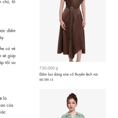
 chủ, tố
ược điểm
ây.
he có vẻ
o
sẽ giúp
áp tối ưu
610.000 ₫
Đầm tơ họa tiết cổ sơ mi dáng xòe dài
ẽ lộ
HL34-36
cao của
iác