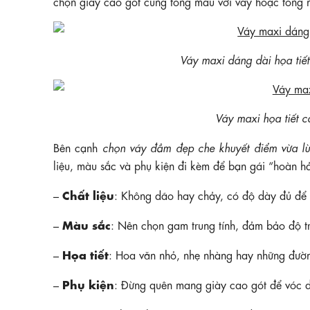
chọn giày cao gót cùng tông màu với váy hoặc tông 
Váy maxi dáng dài họa ti
Váy maxi họa tiết
Bên cạnh
chọn váy đầm đẹp che khuyết điểm vừa lù
liệu, màu sắc và phụ kiện đi kèm để bạn gái “hoàn h
Chất liệu
–
: Không dão hay chảy, có độ dày đủ để 
Màu sắc
–
: Nên chọn gam trung tính, đảm bảo độ t
Họa tiết
–
: Hoa văn nhỏ, nhẹ nhàng hay những đường 
Phụ kiện
–
: Đừng quên mang giày cao gót để vóc 