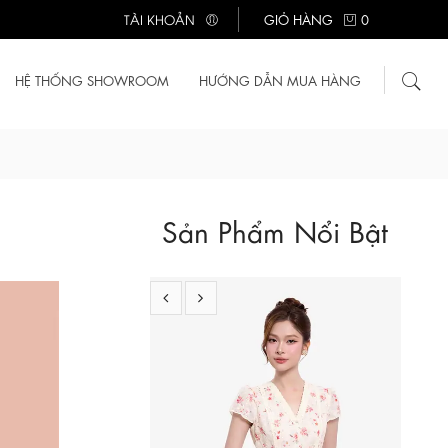
TÀI KHOẢN
GIỎ HÀNG
0
HỆ THỐNG SHOWROOM
HƯỚNG DẪN MUA HÀNG
Sản Phẩm Nổi Bật
710.000 ₫
Đầm xô thêu hoa nhí cổ V phối ren
KK189-28