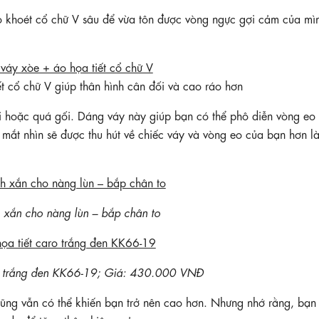
 khoét cổ chữ V sâu để vừa tôn được vòng ngực gợi cảm của mì
ết cổ chữ V giúp thân hình cân đối và cao ráo hơn
 hoặc quá gối. Dáng váy này giúp bạn có thể phô diễn vòng eo 
mắt nhìn sẽ được thu hút về chiếc váy và vòng eo của bạn hơn là
 xắn cho nàng lùn – bắp chân to
ro trắng đen KK66-19; Giá: 430.000 VNĐ
cũng vẫn có thể khiến bạn trở nên cao hơn. Nhưng nhớ rằng, bạn