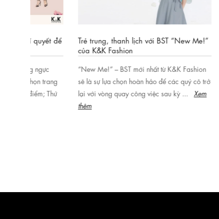
Chọn váy 
uyết để
Trẻ trung, thanh lịch với BST “New Me!”
bật
của K&K Fashion
Tết này, h
gực
“New Me!” – BST mới nhất từ K&K Fashion
đầm đỏ để
 trang
sẽ là sự lựa chọn hoàn hảo để các quý cô trở
nàng!!! Tết
m; Thứ
lại với vòng quay công việc sau kỳ ...
Xem
của ...
Xe
thêm