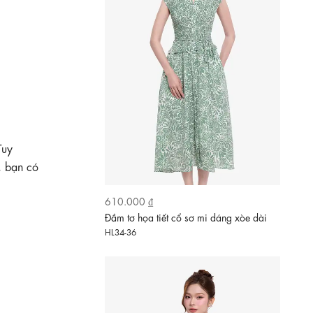
Tuy
, bạn có
620.000 ₫
Đầm voan lụa ombre thêu 3D cổ V dáng
xòe
KK189-05