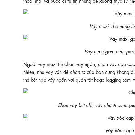
thoải mái và bước đi tư tin nhưng đế xuồng thực sự k
Váy maxi cho nàng l
Váy maxi gam màu past
Ngoài váy maxi thì chân váy ngắn, chân váy cạp cao 
nhiên, như vậy vấn đề
chân to
của bạn cũng không đượ
thể kết hợp váy ngắn với quần tất hoặc legging sẫm 
Chân váy bút chì, váy chữ A cũng giú
Váy xòe cạp c