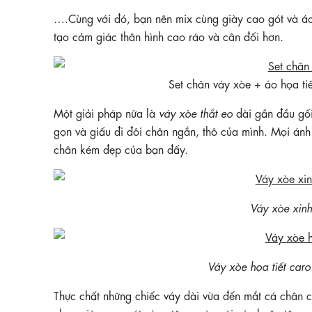
….Cùng với đó, bạn nên mix cùng giày cao gót và áo
tạo cảm giác thân hình cao ráo và cân đối hơn.
Set chân váy xòe + áo họa ti
Một giải pháp nữa là
váy xòe thắt eo
dài gần đầu gối
gọn và giấu đi đôi chân ngắn, thô của mình. Mọi ánh 
chân kém đẹp của bạn đấy.
Váy xòe xinh
Váy xòe họa tiết ca
Thực chất những chiếc váy dài vừa đến mắt cá chân 