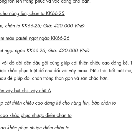
hông tôn lên trang phục và vóc dáng cho bạn.
ùn, chân to KK66-25; Giá: 420.000 VNĐ
el ngọt ngào KK66-26; Giá: 420.000 VNĐ
với độ dài đến đầu gối cũng giúp cải thiện chiều cao đáng kể. 
c khắc phục triệt để như đối với váy maxi. Nếu thời tiết mát mẻ
màu để giúp đôi chân trông thon gọn và săn chắc hơn.
p cải thiện chiều cao đáng kể cho nàng lùn, bắp chân to
ao khắc phục nhược điểm chân to