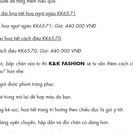
nude để tăng thêm hiệu quả.
ết hoa ngọt ngào KK65-71; Giá: 440.000 VNĐ
 cách điệu KK65-70; Giá: 440.000 VNĐ
K&K FASHION
n, bắp chân vừa to
thì
sẽ tư vấn thêm cách c
ảo” hơn nhé:
giữ được phom trang phục.
rẻ trung mà lại dễ hợp màu da bạn.
kẻ sọc, họa tiết trang trí hướng theo chiều dọc là gợi ý tốt.
dáng uyển chuyển, hấp dẫn và đôi chân có dáng hơn.