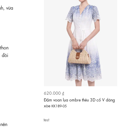
nh, vừa
thon
 đôi
600.000 ₫
test
Đầm hoa dáng xòe cổ xẻ V thắt nơ eo
 nên
KK189-16