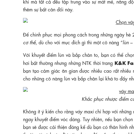
khi mà tất cả đều tập trung vào sự mát mẻ, năng độ
thêm sự bất cân đối này.
Để chinh phục mọi phong cách trong những ngày hè 
cơ thể
, dù cho với mục đích gì thì một cô nàng “
lùn –
Với khuyết điểm lùn và bắp chân to, bạn có thể ch
K&K Fa
hơi bất thường nhưng những NTK thời trang
bạn tạo cảm giác ăn gian được nhiều cao rất nhiều m
cho những cô nàng lùn và bắp chân lại khá to đấy nh
Khắc phục nhược điểm cơ 
Không ít ý kiến cho rằng
váy maxi
chỉ hợp với những 
ngay khuyết điểm vóc dáng. Tuy nhiên, nếu bạn chọn
bạn sẽ được cải thiện đáng kể dù bạn có thân hình 