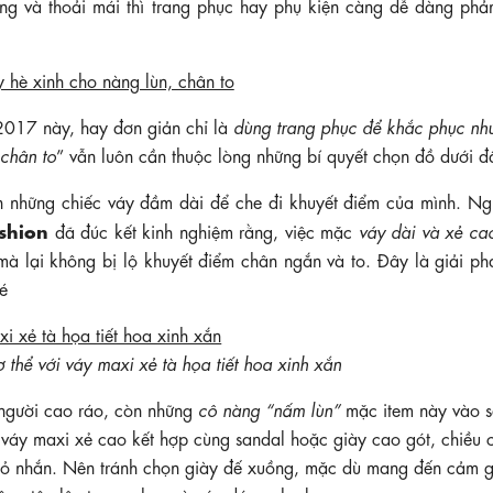
ng và thoải mái thì trang phục hay phụ kiện càng dễ dàng phản
2017 này, hay đơn giản chỉ là
dùng trang phục để khắc phục nh
 chân to
” vẫn luôn cần thuộc lòng những bí quyết chọn đồ dưới đ
ọn những chiếc váy đầm dài để che đi khuyết điểm của mình. Ng
shion
đã đúc kết kinh nghiệm rằng, việc mặc
váy dài và xẻ ca
à lại không bị lộ khuyết điểm chân ngắn và to. Đây là giải ph
é
thể với váy maxi xẻ tà họa tiết hoa xinh xắn
người cao ráo, còn những
cô nàng “nấm lùn”
mặc item này vào s
 váy maxi xẻ cao kết hợp cùng sandal hoặc giày cao gót, chiều 
nhỏ nhắn. Nên tránh chọn giày đế xuồng, mặc dù mang đến cảm g