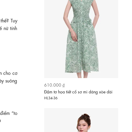
thể? Tuy
ế nữ tính
́n cho cơ
áy suông
620.000 ₫
Đầm voan lụa ombre thêu 3D cổ V dáng
xòe
KK189-05
điểm “to
Đ