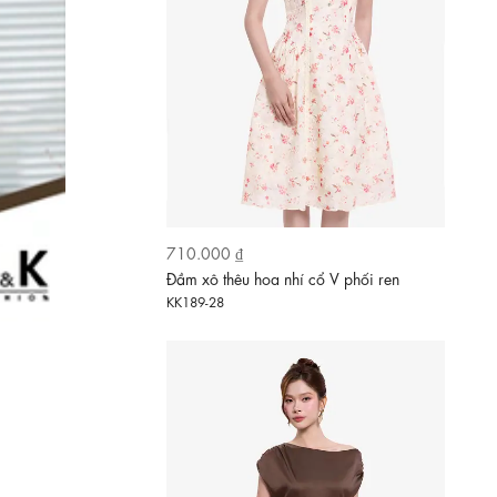
730.000 ₫
Đầm lụa dáng xòe cổ thuyền lệch vai
KK189-15