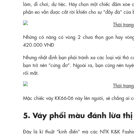
làm, đi chơi, dự tiệc. Hãy chọn một chiếc đầm xòe co
phần eo vẫn được cắt rời khiến cho sự “đẫy đà” của b
Những cô nàng có vòng 2 chưa thọn gọn hay vòng
420.000 VNĐ
Nhưng nhất định bạn phải tránh xa các loại vải thô cứng
bạn trở nên “cứng đơ”. Ngoài ra, bạn cũng nên tuyệt đ
rối mắt.
Mặc chiếc váy KK66-06 này lên người, sẽ chẳng ai 
5. Váy phối màu đánh lừa thị
Đây là kĩ thuật “kinh điển” mà các NTK K&K Fash