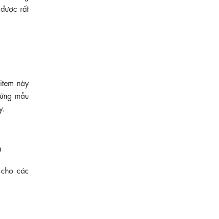
 được rất
 item này
ững mẫu
y.
Đ
 cho các
690.000 ₫
Đầm xòe dài cổ vest in hoa tùng váy