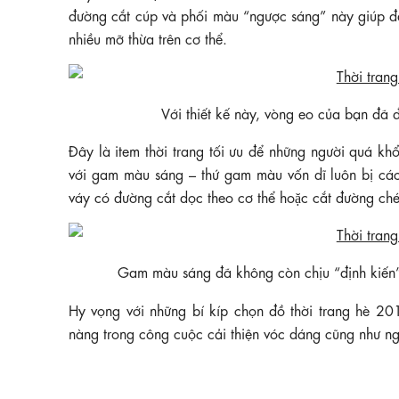
đường cắt cúp và phối màu “ngược sáng” này giúp đ
nhiều mỡ thừa trên cơ thể.
Với thiết kế này, vòng eo của bạn đ
Đây là item thời trang tối ưu để những người quá kh
với gam màu sáng – thứ gam màu vốn dĩ luôn bị các cô
váy có đường cắt dọc theo cơ thể hoặc cắt đường c
Gam màu sáng đã không còn chịu “định kiến
Hy vọng với những bí kíp chọn đồ thời trang hè 2
nàng trong công cuộc cải thiện vóc dáng cũng như n