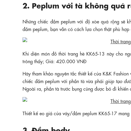
2. Peplum với tà không quá r
Những chiếc đầm peplum với độ xòe quá rộng sẽ kh
đầm peplum, bạn vẫn có cách lựa chọn thật phù hợp
Khi diện món đồ thời trang hè KK65-13 này cho ngư
trông thấy; Giá: 420.000 VNĐ
Hãy tham khảo nguyên tắc thiết kế của K&K Fashion vớ
chiếc đầm peplum với phần tà vừa phải
giúp tạo đươ
Ngoài ra, phần tà trước bụng cũng được bỏ đi khiến 
Thiết kế eo giả của váy/đầm peplum KK65-17 mang 
3. Đầm body