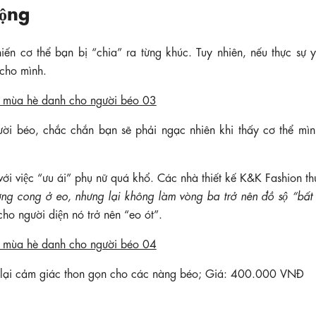
ộng
iến cơ thể bạn bị “chia” ra từng khúc. Tuy nhiên, nếu thực sự y
 cho mình.
ời béo, chắc chắn bạn sẽ phải ngạc nhiên khi thấy cơ thể mìn
i việc “ưu ái” phụ nữ quá khổ. Các nhà thiết kế K&K Fashion t
̀ng cong ở eo, nhưng lại không làm vòng ba trở nên đồ sộ “bất
cho người diện nó trở nên “eo ót”.
lại cảm giác thon gọn cho các nàng béo; Giá: 400.000 VNĐ