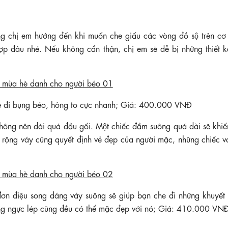
ng chị em hướng đến khi muốn che giấu các vòng đồ sộ trên cơ 
 hợp đâu nhé. Nếu không cẩn thận, chị em sẽ dễ bị những thiết k
he đi bụng béo, hông to cực nhanh; Giá: 400.000 VNĐ
ng nên dài quá đầu gối. Một chiếc đầm suông quá dài sẽ khiê
. Độ rộng váy cũng quyết định vẻ đẹp của người mặc, những chiếc v
đơn điệu song dáng váy suông sẽ giúp bạn che đi những khuyết 
ng ngực lép cũng đều có thể mặc đẹp với nó; Giá: 410.000 VN