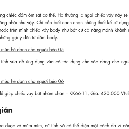
ng chiếc đầm ôm sát cơ thể. Họ thường lo ngại chiếc váy này sẽ
ông phải như vậy. Chỉ cần biết cách chọn những thiết kế sử dụng
ể khoác trên mình chiếc váy body như bất cứ cô nàng mảnh khảnh
hững gợi ý đến từ đầm body.
tính vừa dễ ứng dụng vừa có tác dụng che vóc dáng cho ngư
 để giúp chiếc váy bớt nhàm chán – KK66-11; Giá: 420.000 VN
giản
 được vẻ mũm mĩm, nữ tính và có thể diện một cách đa zi năn