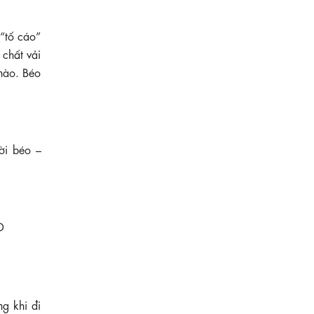
 “tố cáo”
 chất vải
 nào. Béo
ời béo –
Đ
630.000 ₫
Đầm xòe sát nách màu xanh pastel kèm
thắt lưng
KK188-05
g khi đi