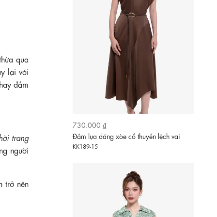
thừa qua
y lại với
 hay đầm
610.000 ₫
Đầm tơ họa tiết cổ sơ mi dáng xòe dài
hời trang
HL34-36
ng người
 trở nên