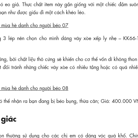
́ eo giả. Thực chất item này gần giống với một chiếc đầm su
ạn như được giấu đi một cách khéo léo.
 3 lép nên chọn cho mình dáng váy xòe xếp ly nhẹ – KK66-
, bởi chất liệu thô cứng sẽ khiến cho cơ thể vốn dĩ không thon
ối tránh những chiếc váy xòe có nhiều tầng hoặc có quá nhiều
có thể nhận ra bạn đang bị béo bụng, thừa cân; Giá: 400.000 
 giác
ion thường sử dụng cho các chị em có dáng vóc quá khổ. Chí