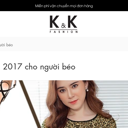
Miễn phí vận chuyển mọi đơn hàng
gười béo
hè 2017 cho người béo