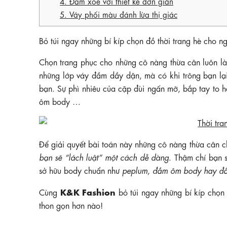
4. Đầm xòe với thiết kế đơn giản
5. Váy phối màu đánh lừa thị giác
Bỏ túi ngay những bí kíp chọn đồ thời trang hè cho n
Chọn trang phục cho những cô nàng thừa cân luôn là
những lớp váy đầm dầy dặn, mà có khi trông bạn lại 
bạn. Sự phì nhiêu của cặp đùi ngấn mỡ, bắp tay to 
ôm body …
Để giải quyết bài toán này những cô nàng thừa cân 
bạn sẽ “lách luật” một cách dễ dàng
. Thậm chí bạn 
sở hữu body chuẩn như
peplum, đầm ôm body hay 
K&K Fashion
Cùng
bỏ túi ngay những bí kíp chọ
thon gọn hơn nào!