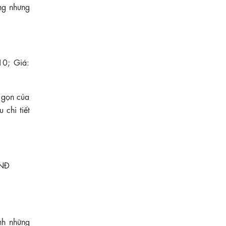
ông nhưng
10; Giá:
 gọn của
 chi tiết
VNĐ
630.000 ₫
Đầm đen hoa nhí dáng xòe tay phồng
KK189-26
nh những