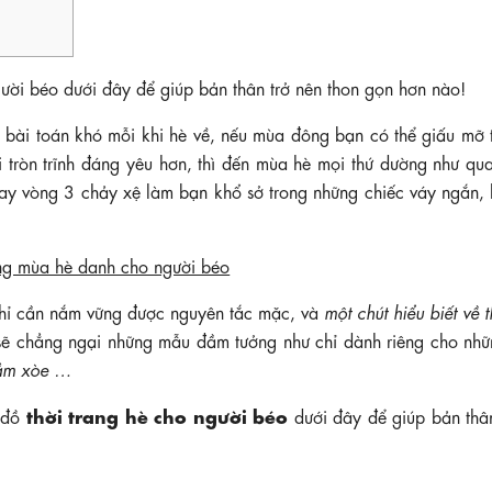
gười béo dưới đây để giúp bản thân trở nên thon gọn hơn nào!
 bài toán khó mỗi khi hè về, nếu mùa đông bạn có thể giấu mỡ 
tròn trĩnh đáng yêu hơn, thì đến mùa hè mọi thứ dường như qua
hay vòng 3 chảy xệ làm bạn khổ sở trong những chiếc váy ngắn,
chỉ cần nắm vững được nguyên tắc mặc, và
một chút hiểu biết về t
sẽ chẳng ngại những mẫu đầm tưởng như chỉ dành riêng cho nhữ
đầm xòe …
thời trang hè cho người béo
n đồ
dưới đây để giúp bản thân