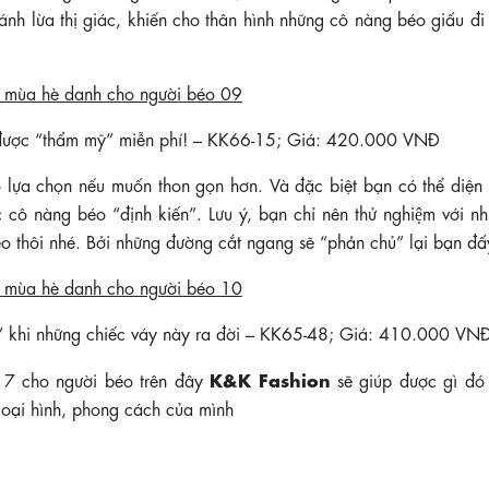
ánh lừa thị giác, khiến cho thân hình những cô nàng béo giấu đi
ã được “thẩm mỹ” miễn phí! – KK66-15; Giá: 420.000 VNĐ
ổ lựa chọn nếu muốn thon gọn hơn. Và đặc biệt bạn có thể diện
 nàng béo “định kiến”. Lưu ý, bạn chỉ nên thử nghiệm với nh
héo thôi nhé. Bởi những đường cắt ngang sẽ “phản chủ” lại bạn đấ
” khi những chiếc váy này ra đời – KK65-48; Giá: 410.000 VN
K&K Fashion
017 cho người béo trên đây
sẽ giúp được gì đó
goại hình, phong cách của mình