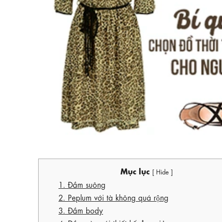
Mục lục
[ Hide ]
1. Đầm suông
2. Peplum với tà không quá rộng
3. Đầm body