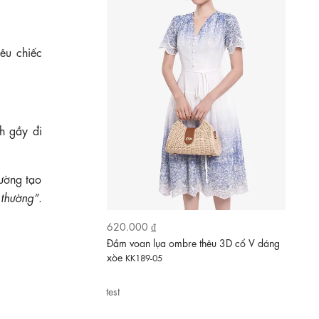
êu chiếc
h gầy đi
hường tạo
 thường”
.
600.000 ₫
Đầm hoa dáng xòe cổ xẻ V thắt nơ eo
KK189-16
test