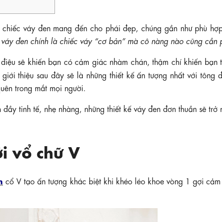
à chiếc váy đen mang đến cho phái đẹp, chúng gần như phù hợp
,
váy đen chính là chiếc váy “cơ bản” mà cô nàng nào cũng cần 
 điệu sẽ khiến bạn có cảm giác nhàm chán, thậm chí khiến bạn t
giới thiệu sau đây sẽ là những thiết kế ấn tượng nhất với tông 
quên trong mắt mọi người.
 đầy tinh tế, nhẹ nhàng, những thiết kế váy đen đơn thuần sẽ trở
i vổ chữ V
n
cổ V tạo ấn tượng khác biệt khi khéo léo khoe vòng 1 gợi cảm