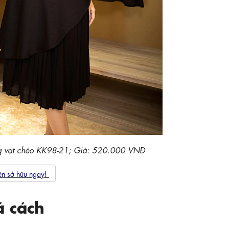
ng vạt chéo KK98-21; Giá: 520.000 VNĐ
ên sở hữu ngay!
á cách