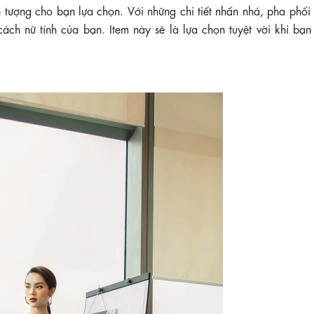
 ấn tượng cho bạn lựa chọn. Với những chi tiết nhấn nhá, pha phố
ách nữ tính của bạn. Item này sẽ là lựa chọn tuyệt vời khi bạn