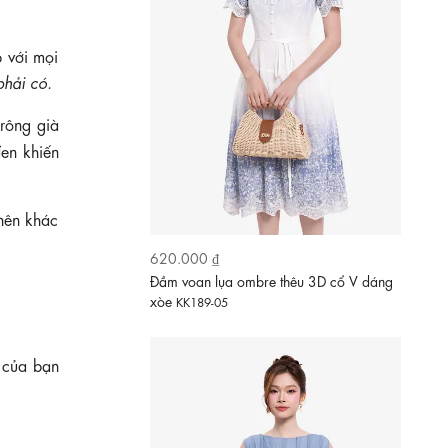
 với mọi
phải có.
rông già
đen khiến
 nên khác
630.000 ₫
Đầm xòe sát nách màu xanh pastel kèm
thắt lưng
KK188-05
 của bạn