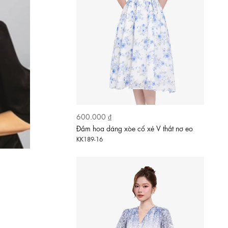
620.000 ₫
Đầm voan lụa ombre thêu 3D cổ V dáng
xòe
KK189-05