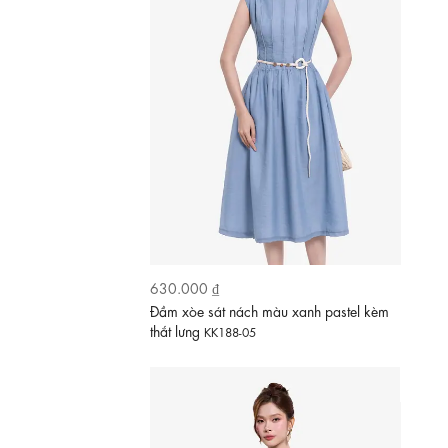
730.000 ₫
Đầm lụa dáng xòe cổ thuyền lệch vai
KK189-15