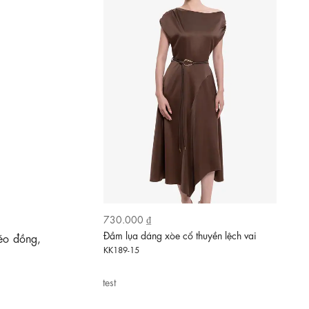
620.000 ₫
Đầm xòe chấm bi cổ đắp chéo phối ren
kéo đồng,
KK189-14
test