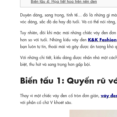
Biến tấu 4: Họa tiết hoa trên nền đen
Duyên dáng, sang trọng, tinh tế… đó là những gì m
vóc dáng, sắc độ da hay độ tuổi. Và có thể nói rằng
Tuy nhiên, đôi khi mặc mãi những chiếc váy đen đơn
K&K Fashion
hơn so với tuổi. Những kiểu váy đen
bạn luôn tự tin, thoải mái và gây được ấn tượng khó 
Với những chi tiết, kiểu dáng được nhấn nhá một cách
biệt, thu hút và sang trọng hơn gấp bội.
Biến tấu 1: Quyến rũ vớ
váy đe
Thay vì một chiếc váy đen cổ tròn đơn giản,
với phần cổ chữ V khoét sâu.