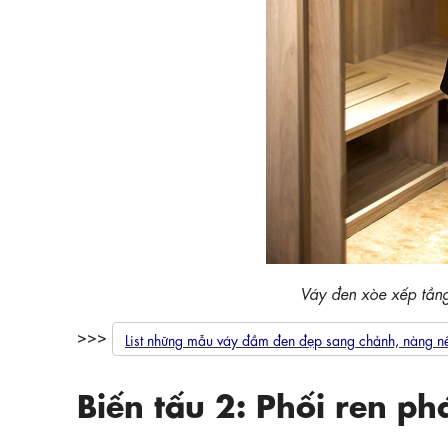
Váy đen xòe xếp tầ
>>>
List những mẫu váy đầm đen đẹp sang chảnh, nàng n
Biến tấu 2: Phối ren ph