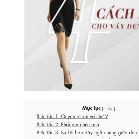
Mục lục
[ Hide ]
Biến tấu 1: Quyến rũ với vổ chữ V
Biến tấu 2: Phối ren phá cách
Biến tấu 3: Sự kết hợp đầy ngẫu hứng giữa đen v