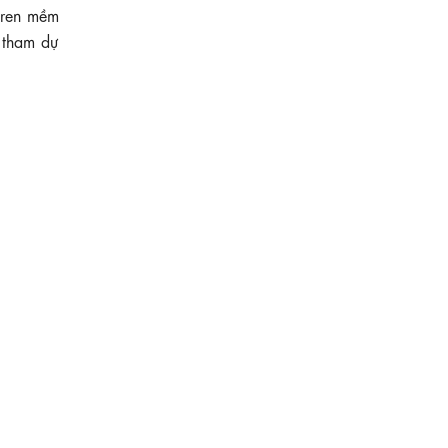
i ren mềm
 tham dự
710.000 ₫
Đầm trắng họa tiết hoa dáng chữ A