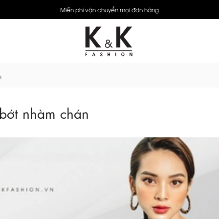
Miễn phí vận chuyển mọi đơn hàng
n
 bớt nhàm chán