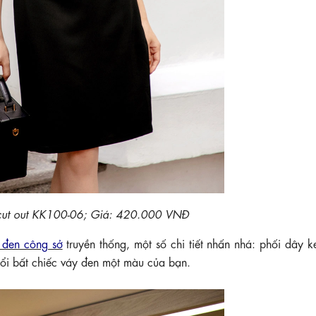
 cut out KK100-06; Giá: 420.000 VNĐ
 đen công sở
truyền thống, một số chi tiết nhấn nhá: phối dây 
nổi bất chiếc váy đen một màu của bạn.