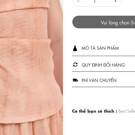
Vui lòng chọn S
MÔ TẢ SẢN PHẨM
QUY ĐỊNH ĐỔI HÀNG
PHÍ VẬN CHUYỂN
Có thể bạn sẽ thích :
Best Sell