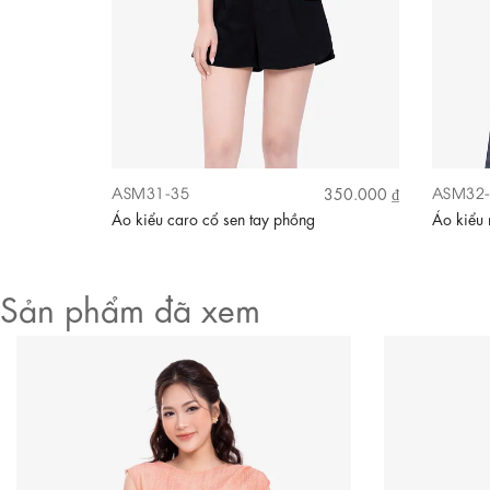
Video
ASM31-35
ASM32-
380.000 ₫
350.000 ₫
Áo kiểu caro cổ sen tay phồng
Áo kiểu n
Sản phẩm đã xem