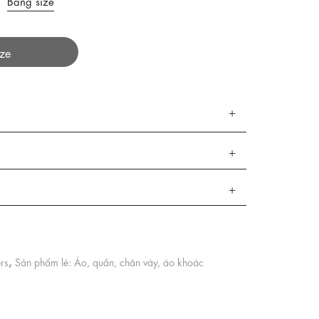
Bảng size
ize
,
ers
Sản phẩm lẻ: Áo, quần, chân váy, áo khoác