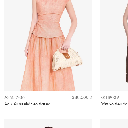
ASM32-06
KK189-39
380.000 ₫
Áo kiểu nữ nhấn eo thắt nơ
Đầm xô thêu dán