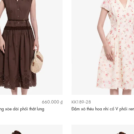
KK189-28
660.000 ₫
g xòe dài phối thắt lưng
Đầm xô thêu hoa nhí cổ V phối re