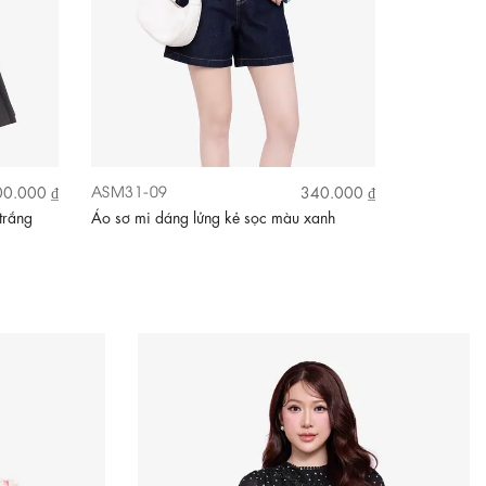
ASM31-09
ASM32-01
0.000 ₫
340.000 ₫
trắng
Áo sơ mi dáng lửng kẻ sọc màu xanh
Áo thun nữ m