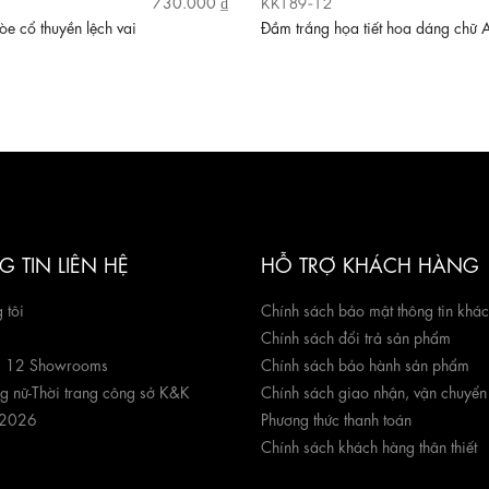
KK189-12
730.000 ₫
e cổ thuyền lệch vai
Đầm trắng họa tiết hoa dáng chữ 
 TIN LIÊN HỆ
HỖ TRỢ KHÁCH HÀNG
 tôi
Chính sách bảo mật thông tin khá
Chính sách đổi trả sản phẩm
g 12 Showrooms
Chính sách bảo hành sản phẩm
ng nữ
-
Thời trang công sở K&K
Chính sách giao nhận, vận chuyển
 2026
Phương thức thanh toán
Chính sách khách hàng thân thiết