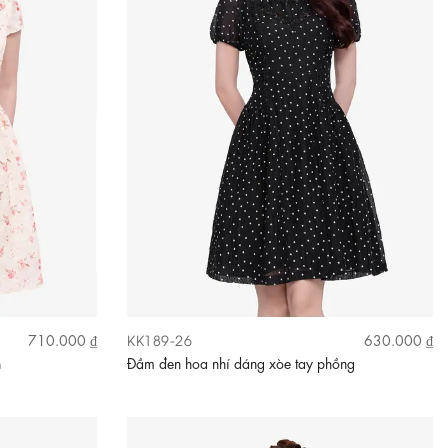
KK189-26
710.000 ₫
630.000 ₫
n
Đầm đen hoa nhí dáng xòe tay phồng