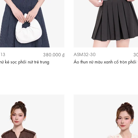
13
ASM32-30
380.000 ₫
30
ữ kẻ sọc phối nút trẻ trung
Áo thun nữ màu xanh cổ tròn phối 