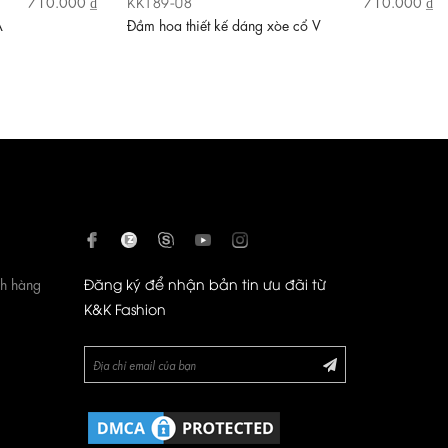
KK189-08
710.000 ₫
710.000 ₫
A
Đầm hoa thiết kế dáng xòe cổ V
ch hàng
Đăng ký để nhận bản tin ưu đãi từ
K&K Fashion