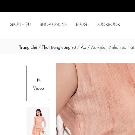
GIỚI THIỆU
SHOP ONLINE
BLOG
LOOKBOOK
Trang chủ
/
Thời trang công sở
/
Áo
/
Áo kiểu nữ nhấn eo thắt
Video