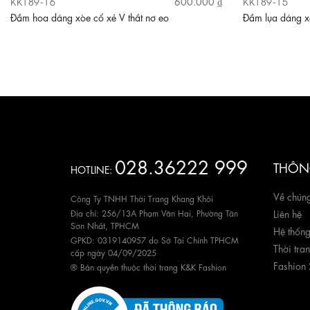
KK189-16
KK189-15
600.000 ₫
Đầm hoa dáng xòe cổ xẻ V thắt nơ eo
Đầm lụa dáng xò
028.36222 999
THÔNG
HOTLINE:
Về chúng
Công Ty TNHH Thời Trang Khang Khôi
Địa chỉ: 256/13A Phạm Văn Hai, Phường Tân
Liên hệ
Sơn Nhất, TPHCM
Hệ thốn
GPKD: 0319140957 do Sở Tài Chính TPHCM
Thời tra
cấp ngày 04/09/2025
Fashion
® Bản quyền thuộc thời trang K&K Fashion