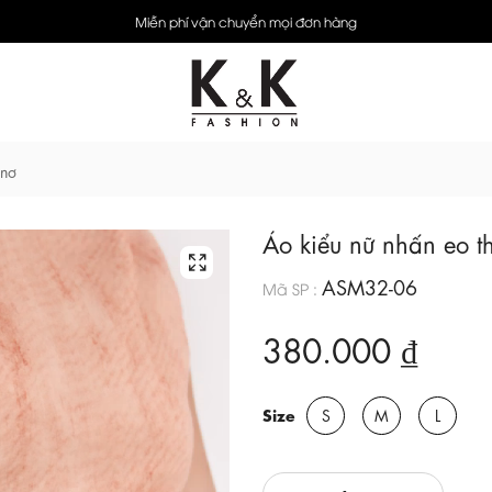
Miễn phí vận chuyển mọi đơn hàng
 nơ
Áo kiểu nữ nhấn eo t
ASM32-06
Mã SP :
380.000 ₫
Size
S
M
L