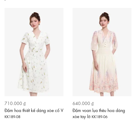
710.000 ₫
640.000 ₫
Đầm hoa thiết kế dáng xòe cổ V
Đầm voan lụa thêu hoa dáng
xòe tay lỡ
KK189-08
KK189-06