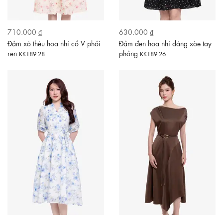
710.000 ₫
630.000 ₫
Đầm xô thêu hoa nhí cổ V phối
Đầm đen hoa nhí dáng xòe tay
ren
phồng
KK189-28
KK189-26