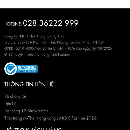
028.36222 999
HOTLINE:
Công Ty TNHH Thời Trang Khang Khôi
Địa chỉ: 256/13A Phạm Văn Hai, Phường Tân Sơn Nhất, TPHCM
GPKD: 0319140957 do Sở Tài Chính TPHCM cấp ngày 04/09/2025
® Bản quyền thuộc thời trang K&K Fashion
THÔNG TIN LIÊN HỆ
Về chúng tôi
Liên hệ
Hệ thống 12 Showrooms
Thời trang nữ
-
Thời trang công sở K&K Fashion 2026
HỖ TRỢ KHÁCH HÀNG