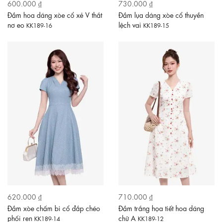
600.000 ₫
730.000 ₫
Đầm hoa dáng xòe cổ xẻ V thắt
Đầm lụa dáng xòe cổ thuyền
nơ eo
lệch vai
KK189-16
KK189-15
620.000 ₫
710.000 ₫
Đầm xòe chấm bi cổ đắp chéo
Đầm trắng họa tiết hoa dáng
phối ren
chữ A
KK189-14
KK189-12