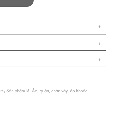
,
ers
Sản phẩm lẻ: Áo, quần, chân váy, áo khoác