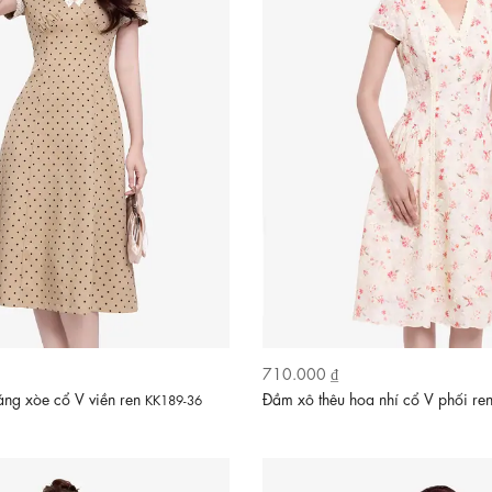
710.000 ₫
ng xòe cổ V viền ren
Đầm xô thêu hoa nhí cổ V phối re
KK189-36