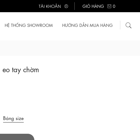
TÀI KHOẢN
GIỎ HÀNG
0
HỆ THỐNG SHOWROOM
HƯỚNG DẪN MUA HÀNG
 eo tay chờm
Bảng size