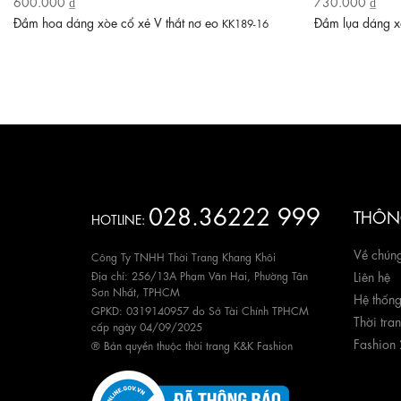
600.000 ₫
730.000 ₫
Đầm hoa dáng xòe cổ xẻ V thắt nơ eo
Đầm lụa dáng xò
KK189-16
028.36222 999
THÔNG
HOTLINE:
Về chúng
Công Ty TNHH Thời Trang Khang Khôi
Địa chỉ: 256/13A Phạm Văn Hai, Phường Tân
Liên hệ
Sơn Nhất, TPHCM
Hệ thốn
GPKD: 0319140957 do Sở Tài Chính TPHCM
Thời tra
cấp ngày 04/09/2025
Fashion
® Bản quyền thuộc thời trang K&K Fashion