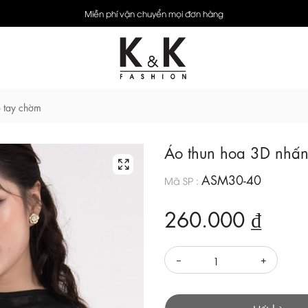
Miễn phí vận chuyển mọi đơn hàng
o tay chờm
Áo thun hoa 3D nhấn
ASM30-40
Mã SP :
260.000 ₫