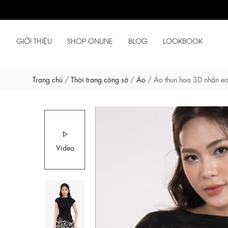
GIỚI THIỆU
SHOP ONLINE
BLOG
LOOKBOOK
Trang chủ
/
Thời trang công sở
/
Áo
/
Áo thun hoa 3D nhấn e
Video