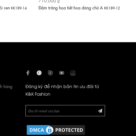
710.000 ₫
ối ren
Đầm trắng họa tiết hoa dáng chữ A
KK189-14
KK189-12
ch hàng
Đăng ký để nhận bản tin ưu đãi từ
K&K Fashion