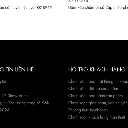
620.000 ₫
e cổ thuyền lệch vai
Đầm xòe chấm bi cổ đắp chéo ph
KK189-15
 TIN LIÊN HỆ
HỖ TRỢ KHÁCH HÀNG
 tôi
Chính sách bảo mật thông tin khá
Chính sách đổi trả sản phẩm
g 12 Showrooms
Chính sách bảo hành sản phẩm
ng nữ
-
Thời trang công sở K&K
Chính sách giao nhận, vận chuyển
 2026
Phương thức thanh toán
Chính sách khách hàng thân thiết