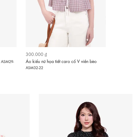
300.000 ₫
410.000 ₫
g
Áo kiểu nữ họa tiết caro cổ V viền bèo
Áo vàng xô 
ASM29-
ASM32-22
28