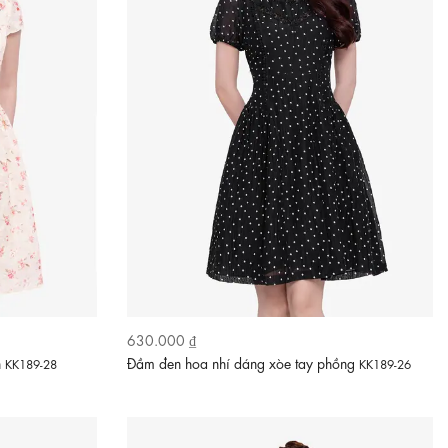
630.000 ₫
n
Đầm đen hoa nhí dáng xòe tay phồng
KK189-28
KK189-26