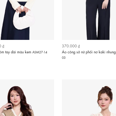
0 ₫
370.000 ₫
 ôm tay dài màu kem
Áo công sở nữ phối nơ kaki nhun
ASM27-14
03