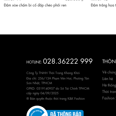
Đầm xòe chấm bi cổ đắp chéo phối ren
Đầm trắng họa t
028.36222 999
THÔNG
HOTLINE:
Về chúng
Công Ty TNHH Thời Trang Khang Khôi
Địa chỉ: 256/13A Phạm Văn Hai, Phường Tân
Liên hệ
Sơn Nhất, TPHCM
Hệ thốn
GPKD: 0319140957 do Sở Tài Chính TPHCM
Thời tra
cấp ngày 04/09/2025
Fashion
® Bản quyền thuộc thời trang K&K Fashion