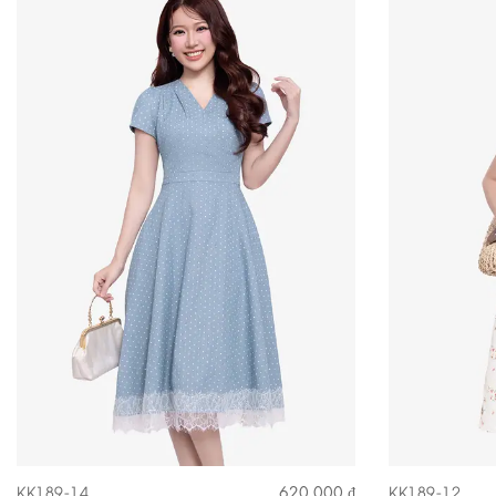
KK189-14
KK189-12
620.000 ₫