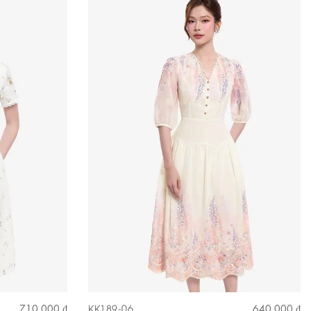
KK189-06
710.000 ₫
640.000 ₫