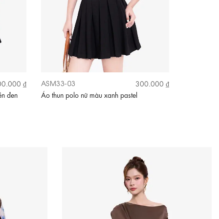
ASM33-03
ASM31-29
0.000 ₫
300.000 ₫
ền đen
Áo thun polo nữ màu xanh pastel
Áo polo len