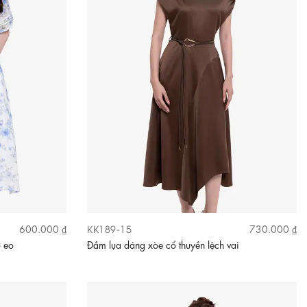
KK189-15
600.000 ₫
730.000 ₫
ơ eo
Đầm lụa dáng xòe cổ thuyền lệch vai