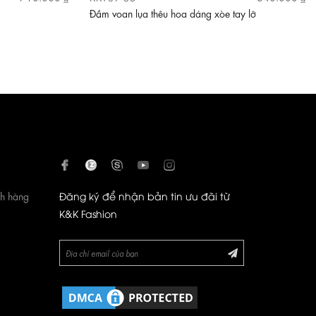
Đầm voan lụa thêu hoa dáng xòe tay lỡ
ch hàng
Đăng ký để nhận bản tin ưu đãi từ
K&K Fashion