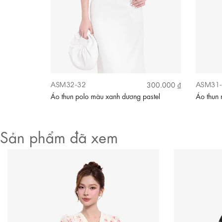
ASM32-32
ASM31-
380.000 ₫
300.000 ₫
hắt nơ
Áo thun polo màu xanh dương pastel
Áo thun 
Sản phẩm đã xem