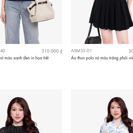
40
ASM33-01
310.000 ₫
30
nữ màu xanh đen in họa tiết
Áo thun polo nữ màu trắng phối vi