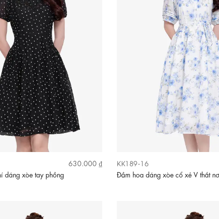
KK189-16
630.000 ₫
í dáng xòe tay phồng
Đầm hoa dáng xòe cổ xẻ V thắt n