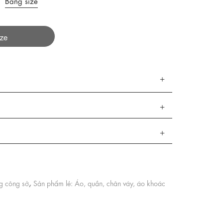
Bảng size
ize
,
ng công sở
Sản phẩm lẻ: Áo, quần, chân váy, áo khoác