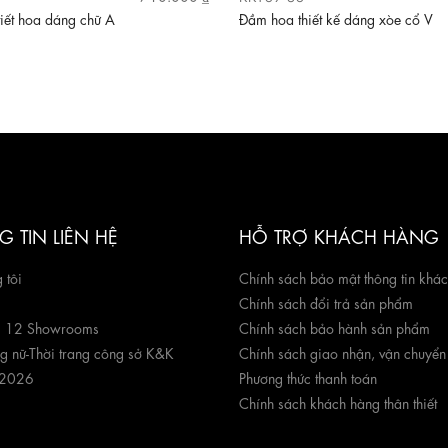
iết hoa dáng chữ A
Đầm hoa thiết kế dáng xòe cổ V
 TIN LIÊN HỆ
HỖ TRỢ KHÁCH HÀNG
 tôi
Chính sách bảo mật thông tin khá
Chính sách đổi trả sản phẩm
g 12 Showrooms
Chính sách bảo hành sản phẩm
ng nữ
-
Thời trang công sở K&K
Chính sách giao nhận, vận chuyển
 2026
Phương thức thanh toán
Chính sách khách hàng thân thiết