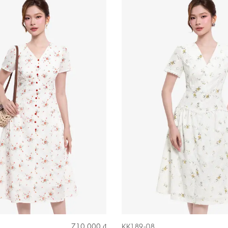
KK189-08
710.000 ₫