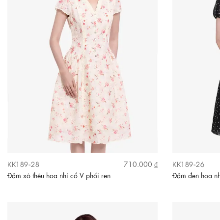
KK189-28
KK189-26
710.000 ₫
Đầm xô thêu hoa nhí cổ V phối ren
Đầm đen hoa nh