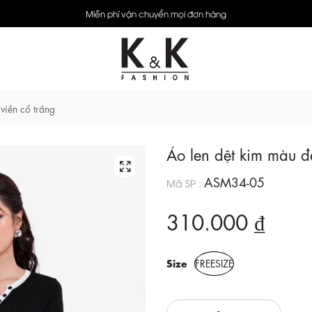
Miễn phí vận chuyển mọi đơn hàng
viền cổ trắng
Áo len dệt kim màu đ
ASM34-05
Mã SP :
310.000 ₫
Size
FREESIZE