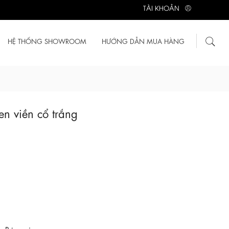
TÀI KHOẢN
HỆ THỐNG SHOWROOM
HƯỚNG DẪN MUA HÀNG
en viền cổ trắng