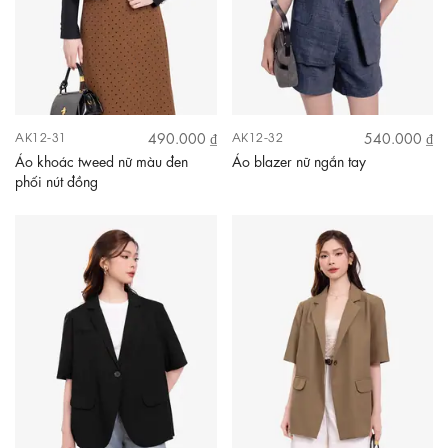
490.000 ₫
540.000 ₫
AK12-31
AK12-32
Áo khoác tweed nữ màu đen
Áo blazer nữ ngắn tay
phối nút đồng