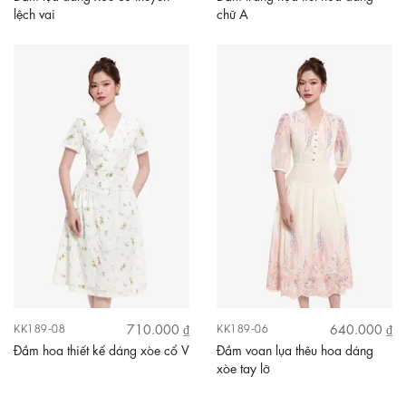
lệch vai
chữ A
710.000 ₫
640.000 ₫
KK189-08
KK189-06
Đầm hoa thiết kế dáng xòe cổ V
Đầm voan lụa thêu hoa dáng
xòe tay lỡ