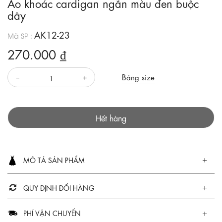
Áo khoác cardigan ngắn màu đen buộc
dây
AK12-23
Mã SP :
270.000 ₫
Bảng size
Hết hàng
MÔ TẢ SẢN PHẨM
QUY ĐỊNH ĐỔI HÀNG
PHÍ VẬN CHUYỂN