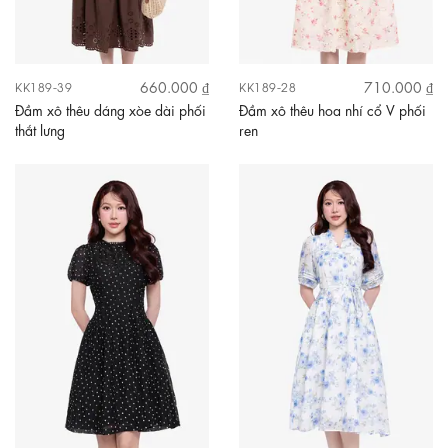
660.000 ₫
710.000 ₫
KK189-39
KK189-28
Đầm xô thêu dáng xòe dài phối
Đầm xô thêu hoa nhí cổ V phối
thắt lưng
ren