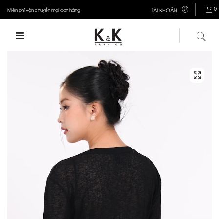
0
Miễn phí vận chuyển mọi đơn hàng
TÀI KHOẢN