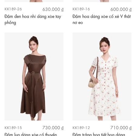
630.000 ₫
600.000 ₫
KK189-26
KK189-16
Đầm đen hoa nhí dáng xòe tay
Đầm hoa dáng xòe cổ xẻ V thắt
phồng
nơ eo
730.000 ₫
710.000 ₫
KK189-15
KK189-12
Đầm lụa dáng xòe cổ thuyền
Đầm trắng họa tiết hoa dáng