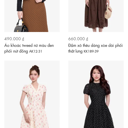
490.000 ₫
660.000 ₫
Áo khoác tweed nữ màu đen
Đầm xô thêu dáng xòe dài phối
phối nút đồng
thắt lưng
AK12-31
KK189-39