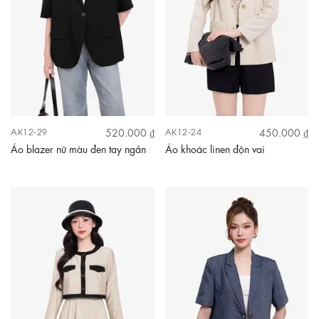
520.000 ₫
450.000 ₫
AK12-29
AK12-24
Áo blazer nữ màu đen tay ngắn
Áo khoác linen độn vai