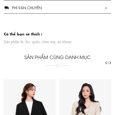
PHÍ VẬN CHUYỂN
Có thể bạn sẽ thích :
Sản phẩm lẻ: Áo, quần, chân váy, áo khoác
SẢN PHẨM CÙNG DANH MỤC