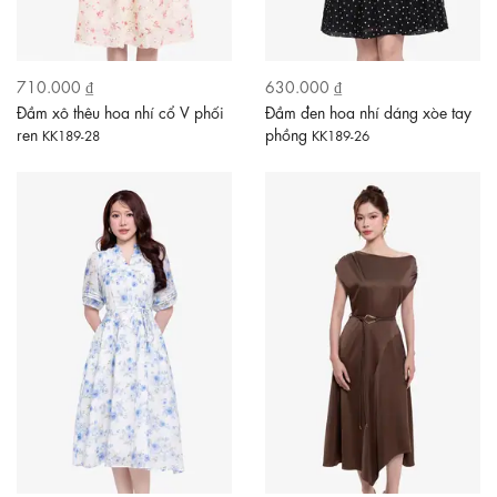
710.000 ₫
630.000 ₫
Đầm xô thêu hoa nhí cổ V phối
Đầm đen hoa nhí dáng xòe tay
ren
phồng
KK189-28
KK189-26