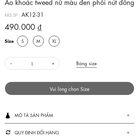
Áo khoác tweed nữ màu đen phối nút đồng
AK12-31
Mã SP :
490.000 ₫
Size
S
M
XL
Bảng size
Vui lòng chọn Size
MÔ TẢ SẢN PHẨM
QUY ĐỊNH ĐỔI HÀNG