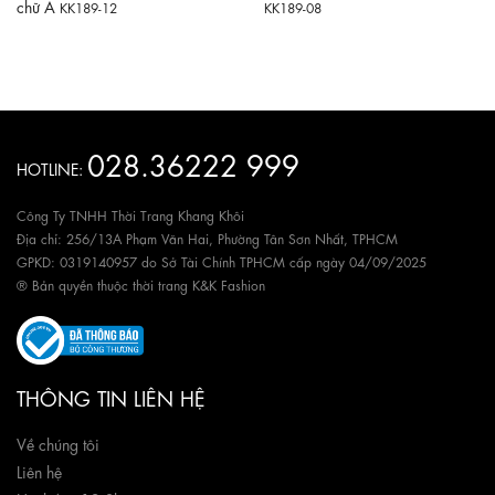
chữ A
KK189-12
KK189-08
028.36222 999
HOTLINE:
Công Ty TNHH Thời Trang Khang Khôi
Địa chỉ: 256/13A Phạm Văn Hai, Phường Tân Sơn Nhất, TPHCM
GPKD: 0319140957 do Sở Tài Chính TPHCM cấp ngày 04/09/2025
® Bản quyền thuộc thời trang K&K Fashion
THÔNG TIN LIÊN HỆ
Về chúng tôi
Liên hệ