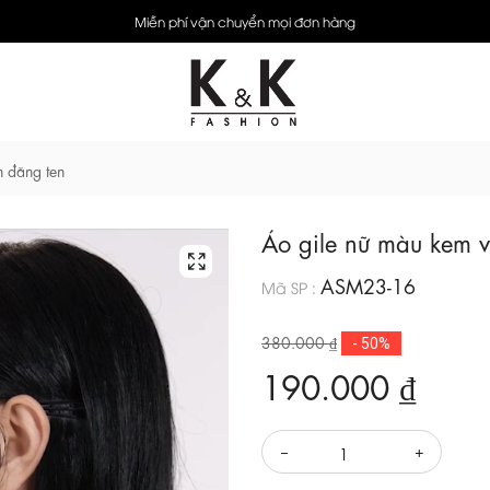
Miễn phí vận chuyển mọi đơn hàng
n đăng ten
Áo gile nữ màu kem v
ASM23-16
Mã SP :
380.000 ₫
- 50%
190.000 ₫