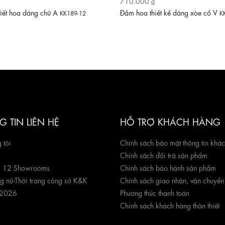
710.000 ₫
tiết hoa dáng chữ A
Đầm hoa thiết kế dáng xòe cổ V
KK189-12
K
 TIN LIÊN HỆ
HỖ TRỢ KHÁCH HÀNG
 tôi
Chính sách bảo mật thông tin khá
Chính sách đổi trả sản phẩm
g 12 Showrooms
Chính sách bảo hành sản phẩm
ng nữ
-
Thời trang công sở K&K
Chính sách giao nhận, vận chuyển
 2026
Phương thức thanh toán
Chính sách khách hàng thân thiết