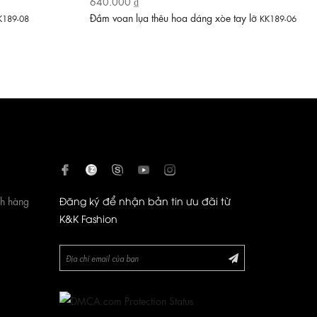
640.000 ₫
Đầm voan lụa thêu hoa dáng xòe tay lỡ
K189-08
KK189-06
ch hàng
Đăng ký để nhận bản tin ưu đãi từ
K&K Fashion