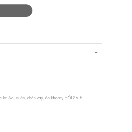
,
 lẻ: Áo, quần, chân váy, áo khoác
HỘI SALE