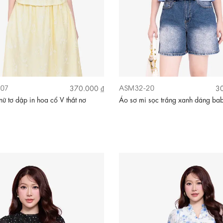
07
ASM32-20
370.000 ₫
30
nữ tơ dập in hoa cổ V thắt nơ
Áo sơ mi sọc trắng xanh dáng bab