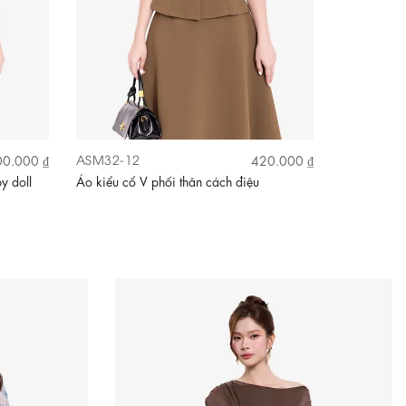
ASM32-12
ASM23-26
0.000 ₫
420.000 ₫
y doll
Áo kiểu cổ V phối thân cách điệu
Áo kiểu côn