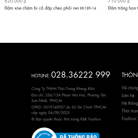
620.000 ₫
710.000 ₫
Đầm xòe chấm bi cổ đắp chéo phối ren
Đầm trắng họa 
KK189-14
028.36222 999
THÔNG
HOTLINE:
Về chúng
Công Ty TNHH Thời Trang Khang Khôi
Địa chỉ: 256/13A Phạm Văn Hai, Phường Tân
Liên hệ
Sơn Nhất, TPHCM
Hệ thốn
GPKD: 0319140957 do Sở Tài Chính TPHCM
Thời tra
cấp ngày 04/09/2025
Fashion
® Bản quyền thuộc thời trang K&K Fashion