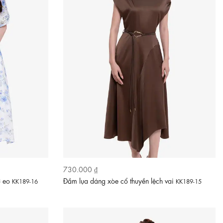
730.000 ₫
ơ eo
Đầm lụa dáng xòe cổ thuyền lệch vai
KK189-16
KK189-15