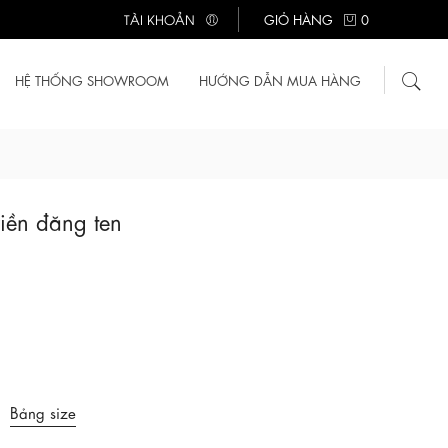
TÀI KHOẢN
GIỎ HÀNG
0
HỆ THỐNG SHOWROOM
HƯỚNG DẪN MUA HÀNG
iền đăng ten
Bảng size