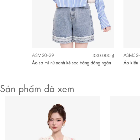
Video
ASM20-29
ASM32-
300.000 ₫
330.000 ₫
éo màu xanh
Áo sơ mi nữ xanh kẻ sọc trắng dáng ngắn
Áo kiểu 
Sản phẩm đã xem