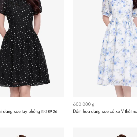
600.000 ₫
í dáng xòe tay phồng
Đầm hoa dáng xòe cổ xẻ V thắt n
KK189-26