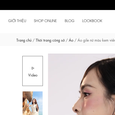
GIỚI THIỆU
SHOP ONLINE
BLOG
LOOKBOOK
Trang chủ
/
Thời trang công sở
/
Áo
/
Áo gile nữ màu kem viề
Video