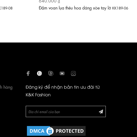
640.000 ₫
Đầm voan lụa thêu hoa dáng xòe tay lỡ
K189-08
KK189-06
ch hàng
Đăng ký để nhận bản tin ưu đãi từ
K&K Fashion