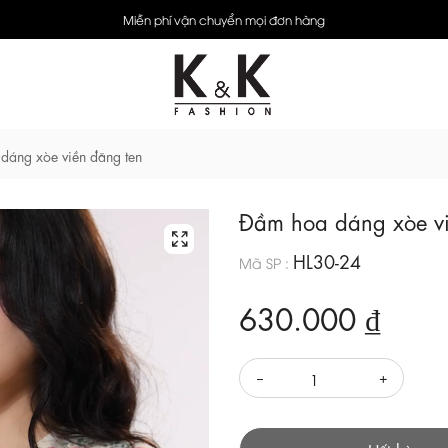
Miễn phí vận chuyển mọi đơn hàng
dáng xòe viền đăng ten
Đầm hoa dáng xòe vi
HL30-24
Mã SP :
630.000 ₫