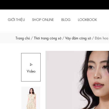
GIỚI THIỆU
SHOP ONLINE
BLOG
LOOKBOOK
Trang chủ
/
Thời trang công sở
/
Váy đầm công sở
/
Đầm hoa 
Video