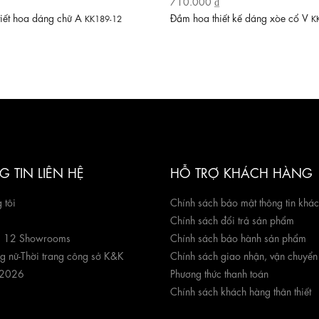
710.000 ₫
tiết hoa dáng chữ A
Đầm hoa thiết kế dáng xòe cổ V
KK189-12
K
 TIN LIÊN HỆ
HỖ TRỢ KHÁCH HÀNG
 tôi
Chính sách bảo mật thông tin khá
Chính sách đổi trả sản phẩm
g 12 Showrooms
Chính sách bảo hành sản phẩm
ng nữ
-
Thời trang công sở K&K
Chính sách giao nhận, vận chuyển
 2026
Phương thức thanh toán
Chính sách khách hàng thân thiết