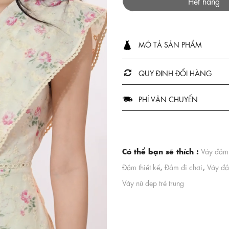
Hết hàng
MÔ TẢ SẢN PHẨM
QUY ĐỊNH ĐỔI HÀNG
PHÍ VẬN CHUYỂN
Có thể bạn sẽ thích :
Váy đầm 
,
,
Đầm thiết kế
Đầm đi chơi
Váy đ
Váy nữ đẹp trẻ trung