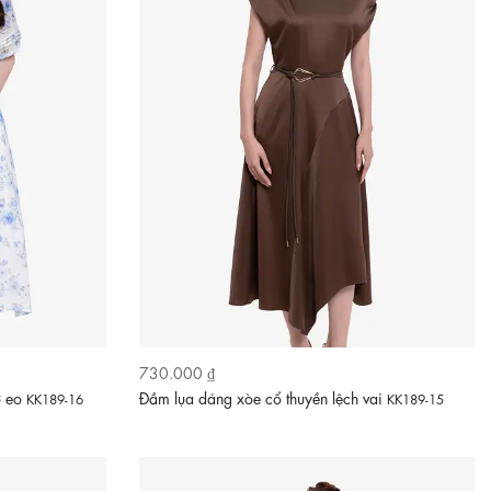
730.000 ₫
ơ eo
Đầm lụa dáng xòe cổ thuyền lệch vai
KK189-16
KK189-15