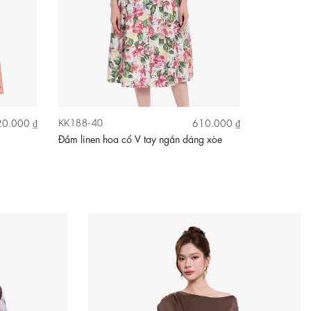
KK188-40
KK182-07
0.000 ₫
610.000 ₫
Đầm linen hoa cổ V tay ngắn dáng xòe
Đầm họa tiế