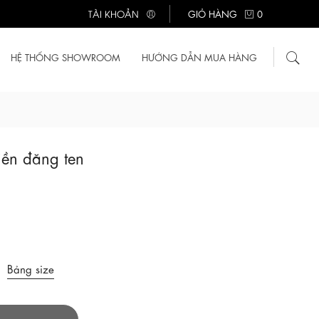
TÀI KHOẢN
GIỎ HÀNG
0
HỆ THỐNG SHOWROOM
HƯỚNG DẪN MUA HÀNG
ền đăng ten
Bảng size