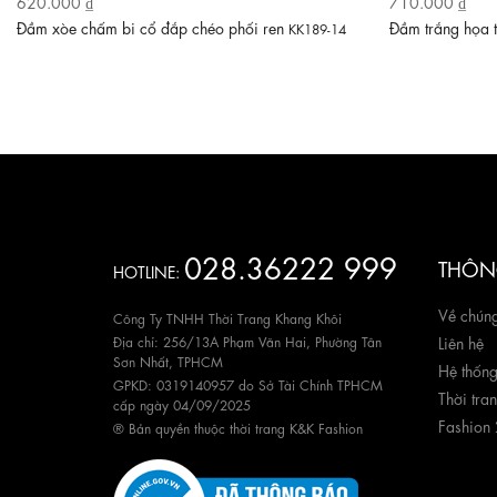
620.000 ₫
710.000 ₫
Đầm xòe chấm bi cổ đắp chéo phối ren
Đầm trắng họa 
KK189-14
028.36222 999
THÔNG
HOTLINE:
Về chúng
Công Ty TNHH Thời Trang Khang Khôi
Địa chỉ: 256/13A Phạm Văn Hai, Phường Tân
Liên hệ
Sơn Nhất, TPHCM
Hệ thốn
GPKD: 0319140957 do Sở Tài Chính TPHCM
Thời tra
cấp ngày 04/09/2025
Fashion
® Bản quyền thuộc thời trang K&K Fashion