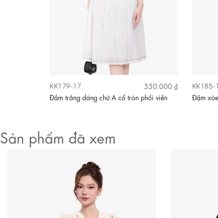
KK179-17
KK185-
590.000 ₫
550.000 ₫
ền lệch
Đầm trắng dáng chữ A cổ tròn phối viền
Đầm xòe 
Sản phẩm đã xem
Video