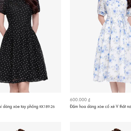
600.000 ₫
í dáng xòe tay phồng
Đầm hoa dáng xòe cổ xẻ V thắt n
KK189-26