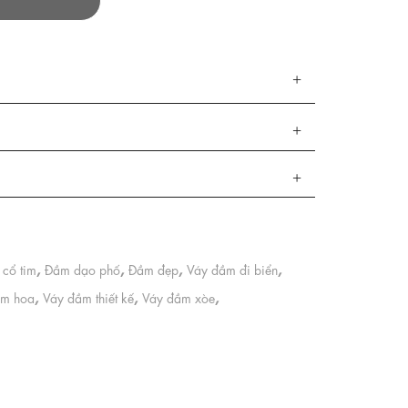
,
,
,
,
cổ tim
Đầm dạo phố
Đầm đẹp
Váy đầm đi biển
,
,
,
ầm hoa
Váy đầm thiết kế
Váy đầm xòe