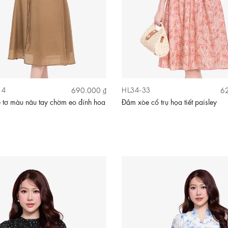
14
HL34-33
690.000 ₫
62
tơ màu nâu tay chờm eo đính hoa
Đầm xòe cổ trụ họa tiết paisley