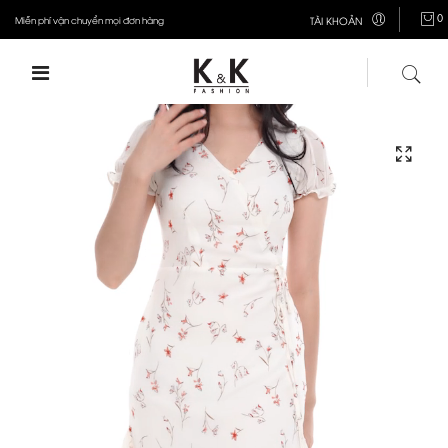
0
Miễn phí vận chuyển mọi đơn hàng
TÀI KHOẢN