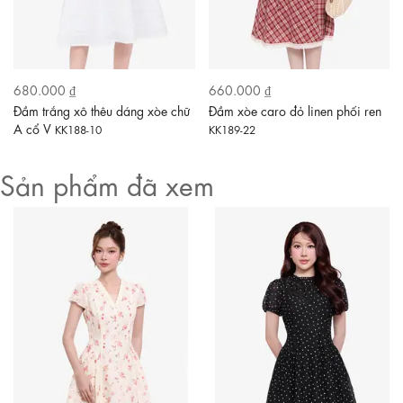
680.000 ₫
660.000 ₫
Đầm trắng xô thêu dáng xòe chữ
Đầm xòe caro đỏ linen phối ren
A cổ V
KK188-10
KK189-22
Sản phẩm đã xem