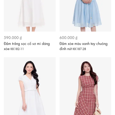
590.000 ₫
600.000 ₫
Đầm trắng sọc cổ sơ mi dáng
Đầm xòe màu xanh tay chuông
xòe
đính nút
KK182-11
KK187-28