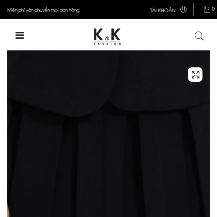
0
Miễn phí vận chuyển mọi đơn hàng
TÀI KHOẢN