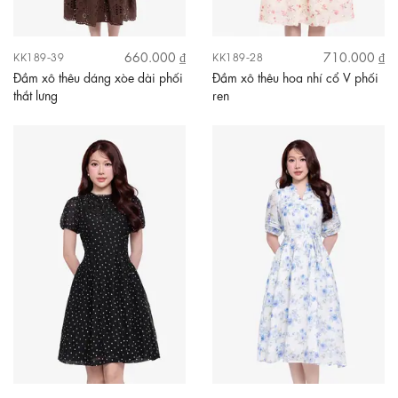
660.000 ₫
710.000 ₫
KK189-39
KK189-28
Đầm xô thêu dáng xòe dài phối
Đầm xô thêu hoa nhí cổ V phối
thắt lưng
ren