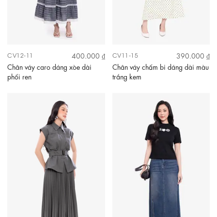
400.000 ₫
390.000 ₫
CV12-11
CV11-15
Chân váy caro dáng xòe dài
Chân váy chấm bi dáng dài màu
phối ren
trắng kem