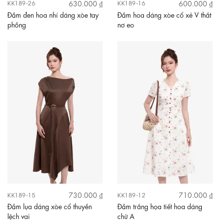
630.000 ₫
600.000 ₫
KK189-26
KK189-16
Đầm đen hoa nhí dáng xòe tay
Đầm hoa dáng xòe cổ xẻ V thắt
phồng
nơ eo
730.000 ₫
710.000 ₫
KK189-15
KK189-12
Đầm lụa dáng xòe cổ thuyền
Đầm trắng họa tiết hoa dáng
lệch vai
chữ A