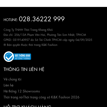
028.36222 999
HOTLINE:
Công Ty TNHH Thời Trang Khang Khôi
Địa chỉ: 256/13A Phạm Văn Hai, Phường Tân Sơn Nhất, TPHCM
GPKD: 0319140957 do Sở Tài Chính TPHCM cấp ngày 04/09/2025
® Bản quyền thuộc thời trang K&K Fashion
THÔNG TIN LIÊN HỆ
Về chúng tôi
Liên hệ
Hệ thống 12 Showrooms
Thời trang nữ
-
Thời trang công sở K&K Fashion 2026
HỖ TRỢ KHÁCH HÀNG