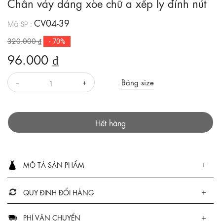
Chân váy dáng xòe chữ a xếp ly đính nút
CV04-39
Mã SP :
320.000 ₫
- 70%
96.000 ₫
Bảng size
Hết hàng
MÔ TẢ SẢN PHẨM
QUY ĐỊNH ĐỔI HÀNG
PHÍ VẬN CHUYỂN