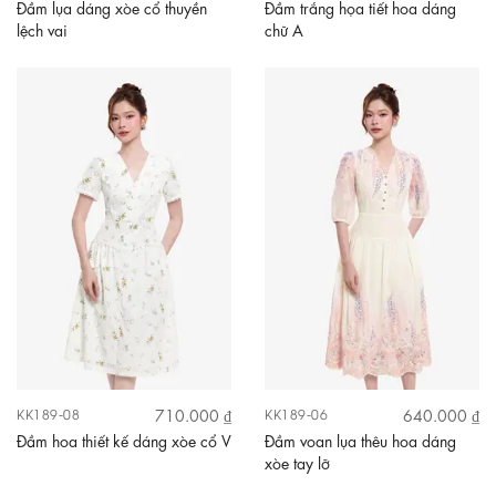
Đầm lụa dáng xòe cổ thuyền
Đầm trắng họa tiết hoa dáng
lệch vai
chữ A
710.000 ₫
640.000 ₫
KK189-08
KK189-06
Đầm hoa thiết kế dáng xòe cổ V
Đầm voan lụa thêu hoa dáng
xòe tay lỡ