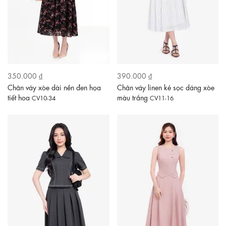
350.000 ₫
390.000 ₫
Chân váy xòe dài nền đen họa
Chân váy linen kẻ sọc dáng xòe
tiết hoa
màu trắng
CV10-34
CV11-16