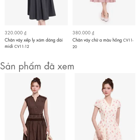
320.000 ₫
380.000 ₫
Chân váy xếp ly xám dáng dài
Chân váy chữ a màu hồng
CV11-
midi
CV11-12
20
Sản phẩm đã xem