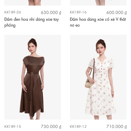
630.000 ₫
600.000 ₫
KK189-26
KK189-16
Đầm đen hoa nhí dáng xòe tay
Đầm hoa dáng xòe cổ xẻ V thắt
phồng
nơ eo
730.000 ₫
710.000 ₫
KK189-15
KK189-12