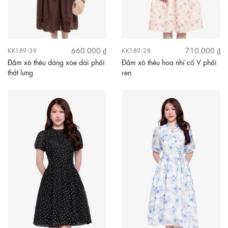
660.000 ₫
710.000 ₫
KK189-39
KK189-28
Đầm xô thêu dáng xòe dài phối
Đầm xô thêu hoa nhí cổ V phối
thắt lưng
ren