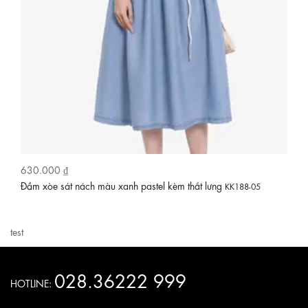
630.000 ₫
 màu xanh pastel kèm thắt lưng
Đầm đen hoa nhí dáng x
KK188-05
test
028.36222 999
HOTLINE: