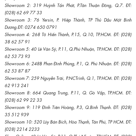
Showroom 2: 319 Huỳnh Tấn Phát, P.Tân Thuận Đông, Q.7. ĐT:
(028) 62 69 77 33
Showroom 3: 76 Yersin, P. Hiệp Thành, TP Thủ Dầu Một Bình
Dương.ĐT: 0274 650 0791
Showroom 4: 268 Tô Hiến Thành, P.15, Q.10, TP.HCM. ĐT: (028)
38 62 57 91
Showroom 5: 40 Lê Văn Sỹ, P.11, Q.Phú Nhuận, TP.HCM. ĐT: (028)
62 53 73 93
Showroom 6: 248B Phan Đình Phùng, P.1, Q. Phú Nhuận. ĐT: (028)
62 53 87 87
Showroom 7: 259 Nguyễn Trãi, P.NCTrinh, Q.1, TP.HCM. ĐT: (028)
62 913 241
Showroom 8: 664 Quang Trung, P.11, Q. Gò Vấp, TP.HCM. ĐT:
(028) 62 99 22 33
Showroom 9: 119 Đinh Tiên Hoàng, P.3, Q.Bình Thạnh. ĐT: (028)
35 512 939
Showroom 10: 520 Lũy Bán Bích, Hòa Thạnh, Tân Phú, TP HCM. ĐT:
(028) 2214 2233
Shop Online: 40 Lê Văn Sỹ, P.11, Q.Phú Nhuận, TP.HCM. ĐT: (028)