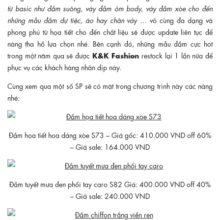
từ basic như đầm suông, váy đầm ôm body, váy đầm xòe cho đến
những mẫu đầm dự tiệc, áo hay chân váy …
vô cùng đa dạng và
phong phú từ họa tiết cho đến chất liệu sẽ được update liên tục để
nàng tha hồ lựa chọn nhé. Bên cạnh đó, những mẫu đầm cực hot
K&K Fashion
trong một năm qua sẽ được
restock lại 1 lần nữa để
phục vụ các khách hàng nhân dịp này.
Cùng xem qua một số SP sẽ có mặt trong chương trình này các nàng
nhé:
Đầm họa tiết hoa dáng xòe S73 – Giá gốc: 410.000 VND off 60%
– Giá sale: 164.000 VND
Đầm tuyết mưa đen phối tay caro S82 Giá: 400.000 VND off 40%
– Giá sale: 240.000 VND