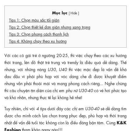
Mục lục
[ Hide ]
Tips 1: Chọn màu sắc tối giản
Tips 2: Chọn thiết kế đơn giản nhưng sang trọng
Tips 3: Chọn phong cách thanh lịch
Tips 4: Không chạy theo xu hướng
Với các cô gái trẻ ở ngưỡng 20-25, thì việc chạy theo các xu hướng
thời trang, lên đồ thật trẻ trung và trendy là điều quá dễ dàng. Thế
nhưng, với những nàng
U30, U40
thì việc mặc đẹp là vấn đề khá
đau đầu vì phải phù hợp với vóc dáng che đi được khuyết điểm
nhưng vẫn phải thoải mái và mang phong cách riêng... Nghe chừng
thì câu chuyện ăn diện của chị em
phụ nữ U30-40
có vẻ hơi phức tạo
và khó nhằn, nhưng thực tế lại không hề nhé!
Tuy nhiên, chỉ với
4 tips
dưới đây các
chị em U30-40
sẽ dễ dàng tìm
được cho mình cách lựa chọn trang phục đẹp, phù hợp và thời trang
K&K
nhất để vấn đề tuổi tác không còn là điều đáng bận tâm. Cùng
Fashion
tham khảo ngay nào!!!