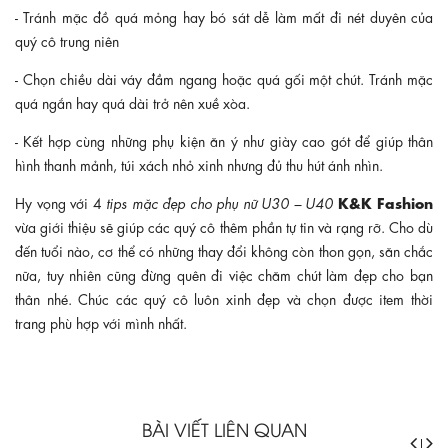
- Tránh mặc đồ quá mỏng hay bó sát dễ làm mất đi nét duyên của
quý cô trung niên
- Chọn chiều dài váy đầm ngang hoặc quá gối một chút. Tránh mặc
quá ngắn hay quá dài trở nên xuề xòa.
- Kết hợp cùng những phụ kiện ăn ý như giày cao gót để giúp thân
hình thanh mảnh, túi xách nhỏ xinh nhưng đủ thu hút ánh nhìn.
K&K Fashion
Hy vọng với 4
tips mặc đẹp cho phụ nữ U30 – U40
vừa giới thiệu sẽ giúp các quý cô thêm phần tự tin và rạng rỡ. Cho dù
đến tuổi nào, cơ thể có những thay đổi không còn thon gọn, săn chắc
nữa, tuy nhiên cũng đừng quên đi việc chăm chút làm đẹp cho bạn
thân nhé. Chúc các quý cô luôn xinh đẹp và chọn được item thời
trang phù hợp với mình nhất.
BÀI VIẾT LIÊN QUAN