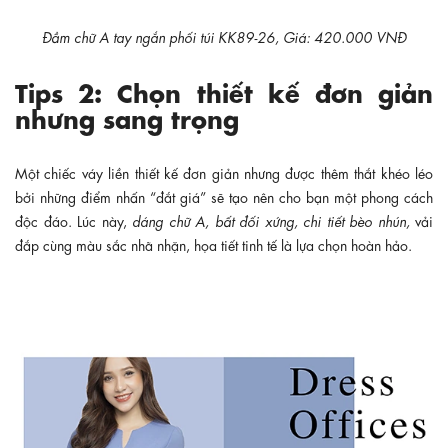
Đầm chữ A tay ngắn phối túi KK89-26, Giá: 420.000 VNĐ
Tips 2: Chọn thiết kế đơn giản
nhưng sang trọng
Một chiếc váy liền thiết kế đơn giản nhưng được thêm thắt khéo léo
bởi những điểm nhấn “đắt giá” sẽ tạo nên cho bạn một phong cách
độc đáo. Lúc này,
dáng chữ A, bất đối xứng, chi tiết bèo nhún,
vải
đắp cùng màu sắc nhã nhặn, họa tiết tinh tế là lựa chọn hoàn hảo.