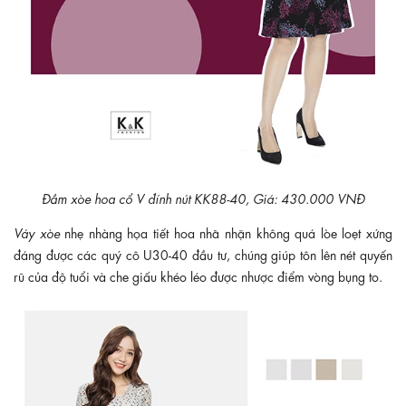
Đầm xòe hoa cổ V đính nút KK88-40, Giá: 430.000 VNĐ
Váy xòe
nhẹ nhàng họa tiết hoa nhã nhặn không quá lòe loẹt xứng
đáng được các quý cô U30-40 đầu tư, chúng giúp tôn lên nét quyến
rũ của độ tuổi và che giấu khéo léo được nhược điểm vòng bụng to.