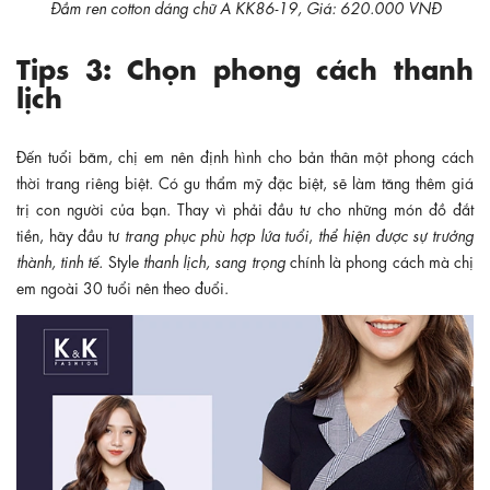
Đầm ren cotton dáng chữ A KK86-19, Giá: 620.000 VNĐ
Tips 3: Chọn phong cách thanh
lịch
Đến tuổi băm, chị em nên định hình cho bản thân một phong cách
thời trang riêng biệt. Có gu thẩm mỹ đặc biệt, sẽ làm tăng thêm giá
trị con người của bạn. Thay vì phải đầu tư cho những món đồ đắt
tiền, hãy đầu tư
trang phục phù hợp lứa tuổi
,
thể hiện được sự trưởng
thành, tinh tế.
Style
thanh lịch, sang trọng
chính là phong cách mà chị
em ngoài 30 tuổi nên theo đuổi.