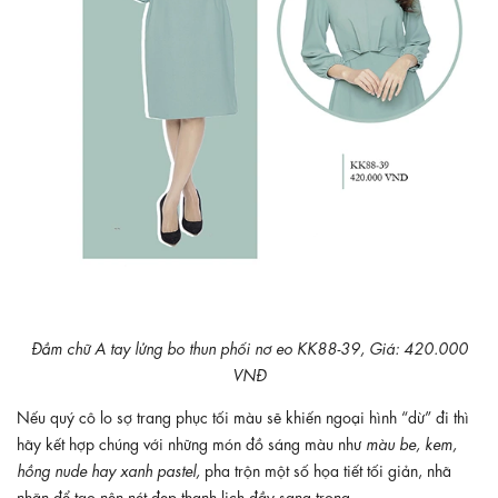
Đầm chữ A tay lửng bo thun phối nơ eo KK88-39, Giá: 420.000
VNĐ
Nếu quý cô lo sợ trang phục tối màu sẽ khiến ngoại hình “dừ” đi thì
hãy kết hợp chúng với những món đồ sáng màu như
màu be, kem,
hồng nude hay xanh pastel,
pha trộn một số họa tiết tối giản, nhã
nhặn để tạo nên nét đẹp thanh lịch đầy sang trọng.