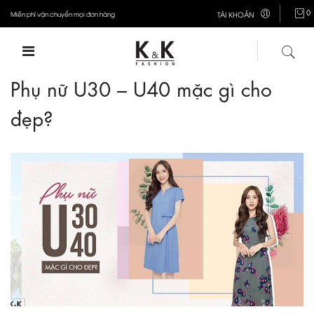
0
Miễn phí vận chuyển mọi đơn hàng
TÀI KHOẢN
Phụ nữ U30 – U40 mặc gì cho
đẹp?