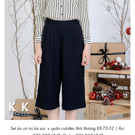
Set áo sơ mi kẻ sọc + quần culottes thời thượng KK70-32 | Áo:
270.000 VND; Quần: 290.000 VND