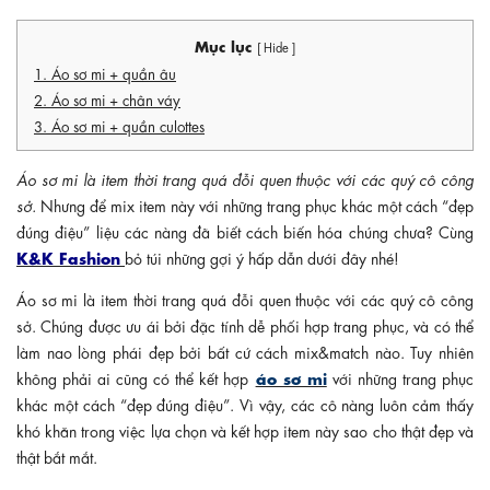
Mục lục
[ Hide ]
1. Áo sơ mi + quần âu
2. Áo sơ mi + chân váy
3. Áo sơ mi + quần culottes
Áo sơ mi là item thời trang quá đỗi quen thuộc với các quý cô công
sở.
Nhưng để mix item này với những trang phục khác một cách “đẹp
đúng điệu” liệu các nàng đã biết cách biến hóa chúng chưa? Cùng
K&K Fashion
bỏ túi những gợi ý hấp dẫn dưới đây nhé!
Áo sơ mi là item thời trang quá đỗi quen thuộc với các quý cô công
sở. Chúng được ưu ái bởi đặc tính dễ phối hợp trang phục, và có thể
làm nao lòng phái đẹp bởi bất cứ cách mix&match nào. Tuy nhiên
áo sơ mi
không phải ai cũng có thể kết hợp
với những trang phục
khác một cách “đẹp đúng điệu”. Vì vậy, các cô nàng luôn cảm thấy
khó khăn trong việc lựa chọn và kết hợp item này sao cho thật đẹp và
thật bắt mắt.