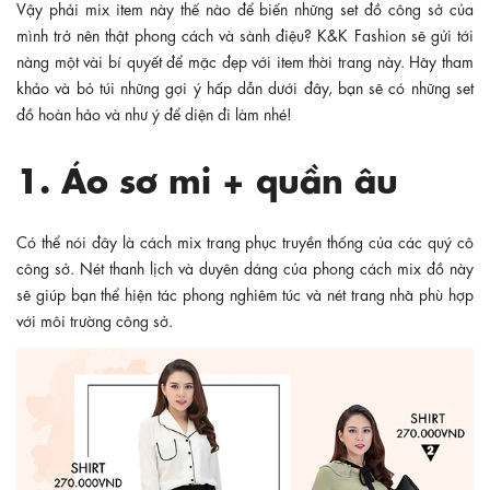
Vậy phải mix item này thế nào để biến những set đồ công sở của
mình trở nên thật phong cách và sành điệu? K&K Fashion sẽ gửi tới
nàng một vài bí quyết để mặc đẹp với item thời trang này. Hãy tham
khảo và bỏ túi những gợi ý hấp dẫn dưới đây, bạn sẽ có những set
đồ hoàn hảo và như ý để diện đi làm nhé!
1. Áo sơ mi + quần âu
Có thể nói đây là cách mix trang phục truyền thống của các quý cô
công sở. Nét thanh lịch và duyên dáng của phong cách mix đồ này
sẽ giúp bạn thể hiện tác phong nghiêm túc và nét trang nhã phù hợp
với môi trường công sở.