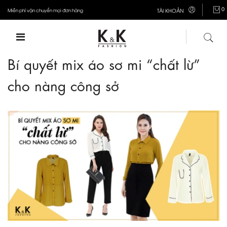
0
Miễn phí vận chuyển mọi đơn hàng
TÀI KHOẢN
Bí quyết mix áo sơ mi “chất lừ”
cho nàng công sở