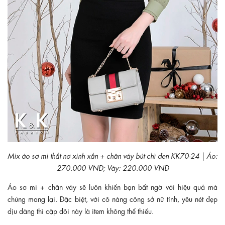
Mix áo sơ mi thắt nơ xinh xắn + chân váy bút chì đen KK70-24 | Áo:
270.000 VND; Váy: 220.000 VND
Áo sơ mi + chân váy sẽ luôn khiến bạn bất ngờ với hiệu quả mà
chúng mang lại. Đặc biệt, với cô nàng công sở nữ tính, yêu nét đẹp
dịu dàng thì cặp đôi này là item không thể thiếu.