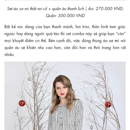
Set áo sơ mi thắt nơ cổ + quần âu thanh lịch | Áo: 270.000 VND;
Quần: 300.000 VND
Bất kể vóc dáng của bạn thanh mảnh, hơi tròn, thân hình tam giác
ngược hay dáng người quả táo thì set combo này sẽ giúp bạn “cân”
mọi khuyết điểm cơ thể. Bên cạnh đó, việc đóng thùng áo
sơ mi
với
quần âu
sẽ khiến như cao hơn, cân đối hơn và thời trang hơn rất
nhiều.