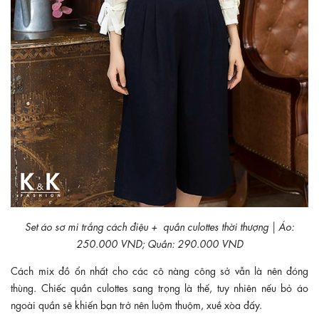
Set áo sơ mi trắng cách điệu + quần culottes thời thượng | Áo:
250.000 VND; Quần: 290.000 VND
Cách mix đồ ổn nhất cho các cô nàng công sở vẫn là nên đóng
thùng. Chiếc quần culottes sang trọng là thế, tuy nhiên nếu bỏ áo
ngoài quần sẽ khiến bạn trở nên luộm thuộm, xuề xòa đấy.