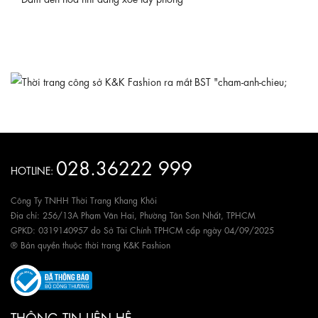
028.36222 999
HOTLINE:
Công Ty TNHH Thời Trang Khang Khôi
Địa chỉ: 256/13A Phạm Văn Hai, Phường Tân Sơn Nhất, TPHCM
GPKD: 0319140957 do Sở Tài Chính TPHCM cấp ngày 04/09/2025
® Bản quyền thuộc thời trang K&K Fashion
THÔNG TIN LIÊN HỆ