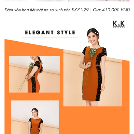
Đầm xòe họa tiết thắt nơ eo xinh xắn KK71-29 | Giá: 410.000 VND