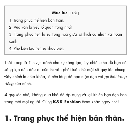
Mục lục
[ Hide ]
1. Trang phục thể hiện bản thân.
2. Vừa vặn là yếu tố quan trọng nhất
3. Trang phục nên là sự trung hòa giữa sở thích cá nhân và hoàn
cảnh
4. Phụ kiện tạo nên sự khác biệt.
Thời trang là lĩnh vực dành cho sự sáng tạo, tuy nhiên cho dù bạn có
sáng tạo đến đâu đi nữa thì vẫn phải tuân thủ một số quy tắc chung.
Đây chính là chìa khóa, là nền tảng để bạn mặc đẹp với
gu thời trang
riêng
của mình.
4 quy tắc nhỏ
, không quá khó để áp dụng và lại khiến bạn đẹp hơn
K&K Fashion
trong mắt mọi người. Cùng
tham khảo ngay nhé!
1. Trang phục thể hiện bản thân.