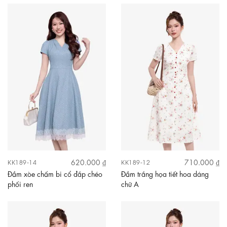
620.000 ₫
710.000 ₫
KK189-14
KK189-12
Đầm xòe chấm bi cổ đắp chéo
Đầm trắng họa tiết hoa dáng
phối ren
chữ A