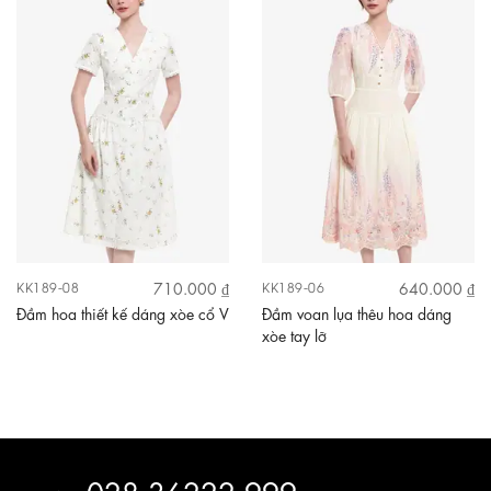
710.000 ₫
640.000 ₫
KK189-08
KK189-06
Đầm hoa thiết kế dáng xòe cổ V
Đầm voan lụa thêu hoa dáng
xòe tay lỡ
028.36222 999