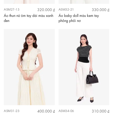
320.000 ₫
330.000 ₫
ASM27-13
ASM32-21
Áo thun nữ ôm tay dài màu xanh
Áo baby doll màu kem tay
đen
phồng phối nơ
400.000 ₫
310.000 ₫
ASM31-23
ASM34-06