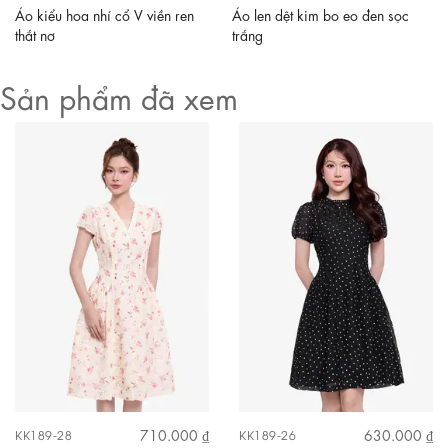
Áo kiểu hoa nhí cổ V viền ren
Áo len dệt kim bo eo đen sọc
thắt nơ
trắng
Sản phẩm đã xem
710.000 ₫
630.000 ₫
KK189-28
KK189-26