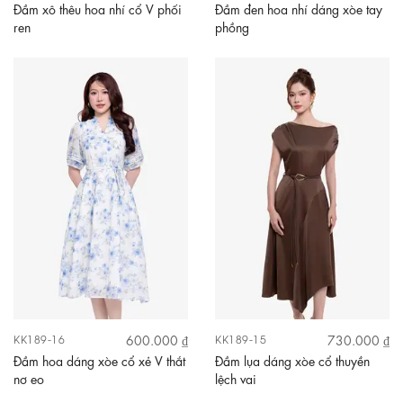
Đầm xô thêu hoa nhí cổ V phối
Đầm đen hoa nhí dáng xòe tay
ren
phồng
600.000 ₫
730.000 ₫
KK189-16
KK189-15
Đầm hoa dáng xòe cổ xẻ V thắt
Đầm lụa dáng xòe cổ thuyền
nơ eo
lệch vai