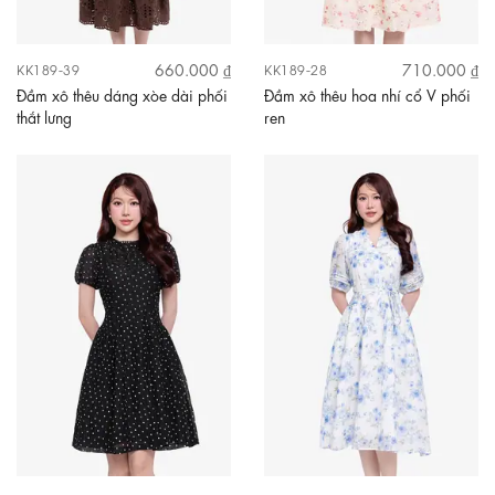
660.000 ₫
710.000 ₫
KK189-39
KK189-28
Đầm xô thêu dáng xòe dài phối
Đầm xô thêu hoa nhí cổ V phối
thắt lưng
ren