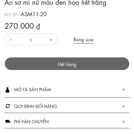
Áo sơ mi nữ màu đen họa tiết trắng
ASM11-20
Mã SP :
270.000 ₫
Bảng size
Hết hàng
MÔ TẢ SẢN PHẨM
QUY ĐỊNH ĐỔI HÀNG
PHÍ VẬN CHUYỂN