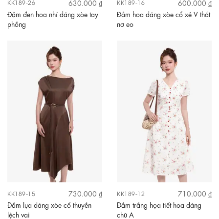
630.000 ₫
600.000 ₫
KK189-26
KK189-16
Đầm đen hoa nhí dáng xòe tay
Đầm hoa dáng xòe cổ xẻ V thắt
phồng
nơ eo
730.000 ₫
710.000 ₫
KK189-15
KK189-12
Đầm lụa dáng xòe cổ thuyền
Đầm trắng họa tiết hoa dáng
lệch vai
chữ A