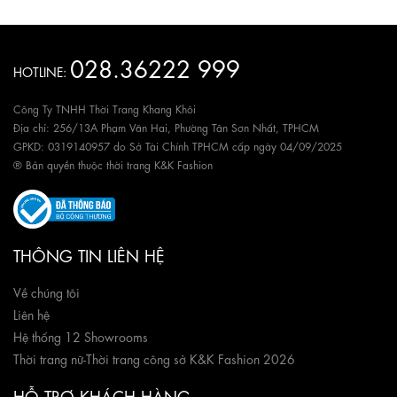
028.36222 999
HOTLINE:
Công Ty TNHH Thời Trang Khang Khôi
Địa chỉ: 256/13A Phạm Văn Hai, Phường Tân Sơn Nhất, TPHCM
GPKD: 0319140957 do Sở Tài Chính TPHCM cấp ngày 04/09/2025
® Bản quyền thuộc thời trang K&K Fashion
THÔNG TIN LIÊN HỆ
Về chúng tôi
Liên hệ
Hệ thống 12 Showrooms
Thời trang nữ
-
Thời trang công sở K&K Fashion 2026
HỖ TRỢ KHÁCH HÀNG