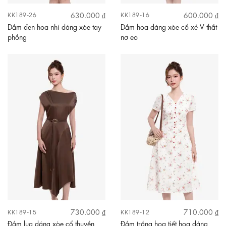
630.000 ₫
600.000 ₫
KK189-26
KK189-16
Đầm đen hoa nhí dáng xòe tay
Đầm hoa dáng xòe cổ xẻ V thắt
phồng
nơ eo
730.000 ₫
710.000 ₫
KK189-15
KK189-12
Đầm lụa dáng xòe cổ thuyền
Đầm trắng họa tiết hoa dáng