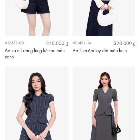
340.000 ₫
320.000 ₫
ASM31-09
ASM27-14
Áo sơ mi dáng lửng kẻ sọc màu
Áo thun ôm tay dài màu kem
xanh