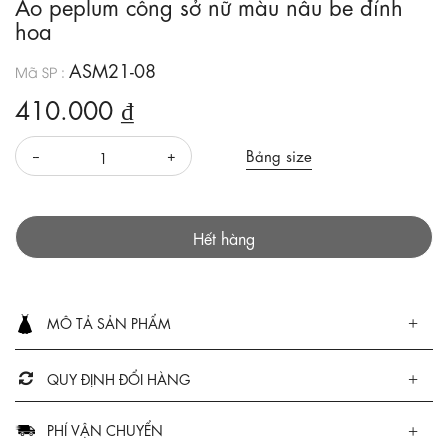
Áo peplum công sở nữ màu nâu be đính
hoa
ASM21-08
Mã SP :
410.000 ₫
Bảng size
Hết hàng
MÔ TẢ SẢN PHẨM
QUY ĐỊNH ĐỔI HÀNG
PHÍ VẬN CHUYỂN