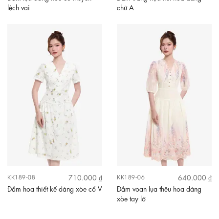
lệch vai
chữ A
710.000 ₫
640.000 ₫
KK189-08
KK189-06
Đầm hoa thiết kế dáng xòe cổ V
Đầm voan lụa thêu hoa dáng
xòe tay lỡ