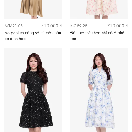
410.000 ₫
710.000 ₫
ASM21-08
KK189-28
Áo peplum công sở nữ màu nâu
Đầm xô thêu hoa nhí cổ V phối
be đính hoa
ren