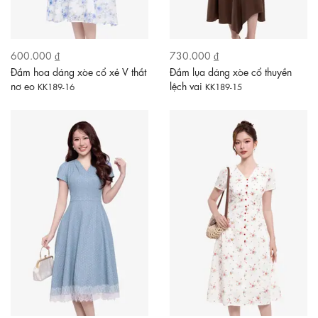
600.000 ₫
730.000 ₫
Đầm hoa dáng xòe cổ xẻ V thắt
Đầm lụa dáng xòe cổ thuyền
nơ eo
lệch vai
KK189-16
KK189-15