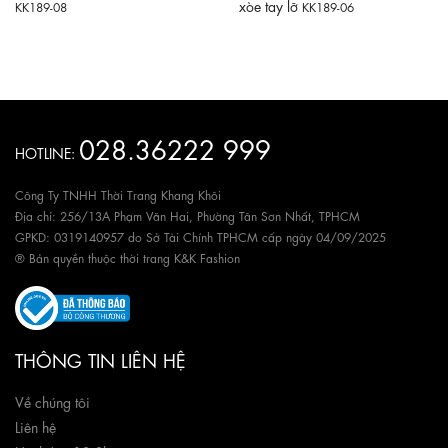
xòe tay lỡ
KK189-08
KK189-06
028.36222 999
HOTLINE:
Công Ty TNHH Thời Trang Khang Khôi
Địa chỉ: 256/13A Phạm Văn Hai, Phường Tân Sơn Nhất, TPHCM
GPKD: 0319140957 do Sở Tài Chính TPHCM cấp ngày 04/09/2025
® Bản quyền thuộc thời trang K&K Fashion
THÔNG TIN LIÊN HỆ
Về chúng tôi
Liên hệ