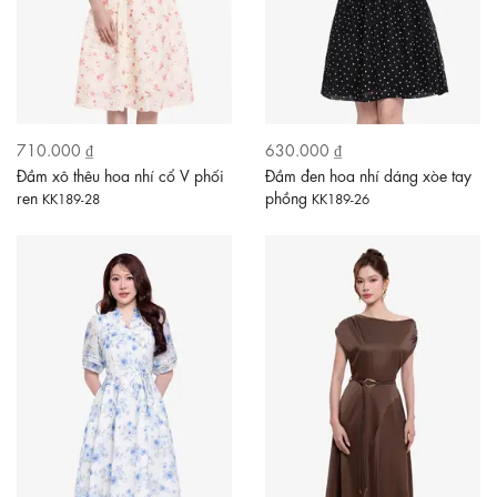
710.000 ₫
630.000 ₫
Đầm xô thêu hoa nhí cổ V phối
Đầm đen hoa nhí dáng xòe tay
ren
phồng
KK189-28
KK189-26