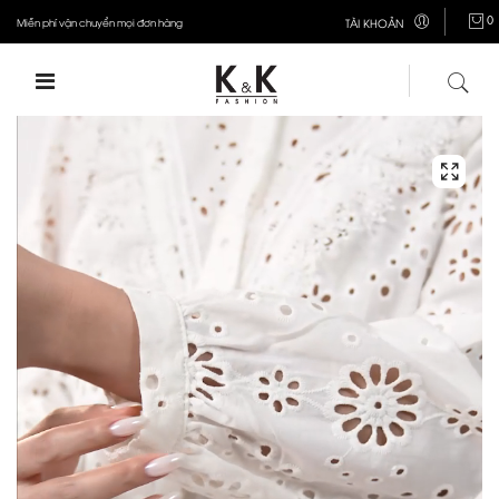
0
Miễn phí vận chuyển mọi đơn hàng
TÀI KHOẢN