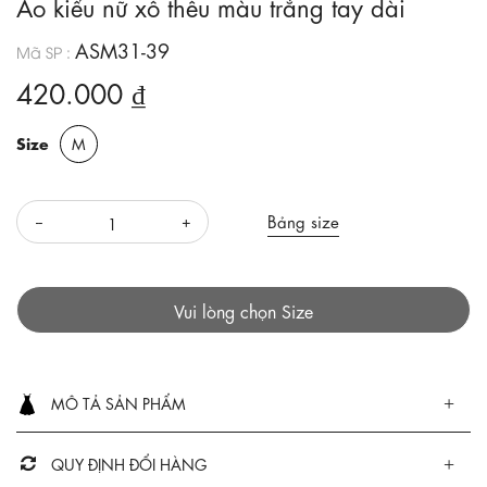
Áo kiểu nữ xô thêu màu trắng tay dài
ASM31-39
Mã SP :
420.000 ₫
Size
M
Bảng size
Vui lòng chọn Size
MÔ TẢ SẢN PHẨM
QUY ĐỊNH ĐỔI HÀNG