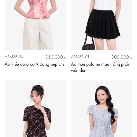
310.000 ₫
300.000 ₫
ASM33-24
ASM33-01
Áo kiểu caro cổ V dáng peplum
Áo thun polo nữ màu trắng phối
viền đen