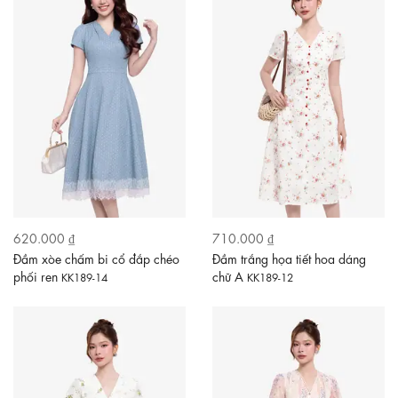
620.000 ₫
710.000 ₫
Đầm xòe chấm bi cổ đắp chéo
Đầm trắng họa tiết hoa dáng
phối ren
chữ A
KK189-14
KK189-12