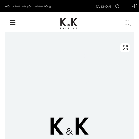
0
Miễn phí vận chuyển mọi đơn hàng
TÀI KHOẢN