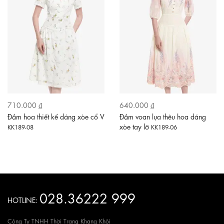
710.000 ₫
640.000 ₫
Đầm hoa thiết kế dáng xòe cổ V
Đầm voan lụa thêu hoa dáng
xòe tay lỡ
KK189-08
KK189-06
028.36222 999
HOTLINE:
Công Ty TNHH Thời Trang Khang Khôi