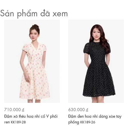
Sản phẩm đã xem
710.000 ₫
630.000 ₫
Đầm xô thêu hoa nhí cổ V phối
Đầm đen hoa nhí dáng xòe tay
ren
phồng
KK189-28
KK189-26