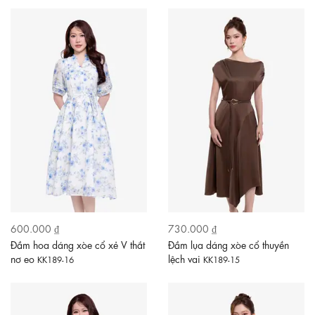
600.000 ₫
730.000 ₫
Đầm hoa dáng xòe cổ xẻ V thắt
Đầm lụa dáng xòe cổ thuyền
nơ eo
lệch vai
KK189-16
KK189-15