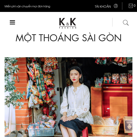
0
Miễn phí vận chuyển mọi đơn hàng
TÀI KHOẢN
MỘT THOÁNG SÀI GÒN