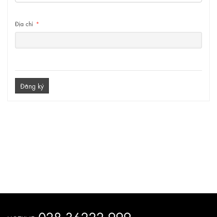
Địa chỉ
*
Đăng ký
028.36222 999