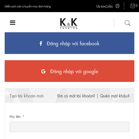
0
Miễn phí vận chuyển mọi đơn hàng
TÀI KHOẢN
Đăng nhập với facebook
Đăng nhập với google
Tạo tài khoản mới
|
Đã có một tài khoản?
Quên mật khẩu?
Họ tên
*