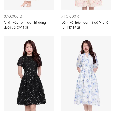
370.000 ₫
710.000 ₫
Chân váy ren hoa nhí dáng
Đầm xô thêu hoa nhí cổ V phối
đuôi cá
ren
CV11-38
KK189-28