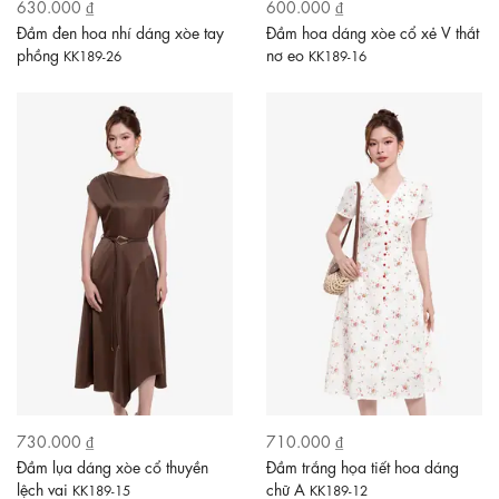
630.000 ₫
600.000 ₫
Đầm đen hoa nhí dáng xòe tay
Đầm hoa dáng xòe cổ xẻ V thắt
phồng
nơ eo
KK189-26
KK189-16
730.000 ₫
710.000 ₫
Đầm lụa dáng xòe cổ thuyền
Đầm trắng họa tiết hoa dáng
lệch vai
chữ A
KK189-15
KK189-12