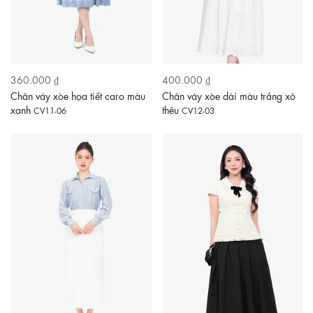
360.000 ₫
400.000 ₫
Chân váy xòe họa tiết caro màu
Chân váy xòe dài màu trắng xô
xanh
thêu
CV11-06
CV12-03