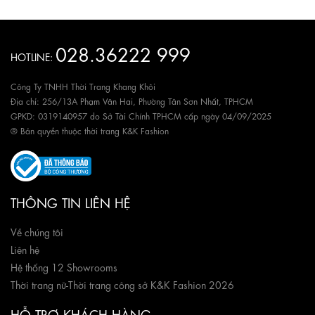
028.36222 999
HOTLINE:
Công Ty TNHH Thời Trang Khang Khôi
Địa chỉ: 256/13A Phạm Văn Hai, Phường Tân Sơn Nhất, TPHCM
GPKD: 0319140957 do Sở Tài Chính TPHCM cấp ngày 04/09/2025
® Bản quyền thuộc thời trang K&K Fashion
THÔNG TIN LIÊN HỆ
Về chúng tôi
Liên hệ
Hệ thống 12 Showrooms
Thời trang nữ
-
Thời trang công sở K&K Fashion 2026
HỖ TRỢ KHÁCH HÀNG