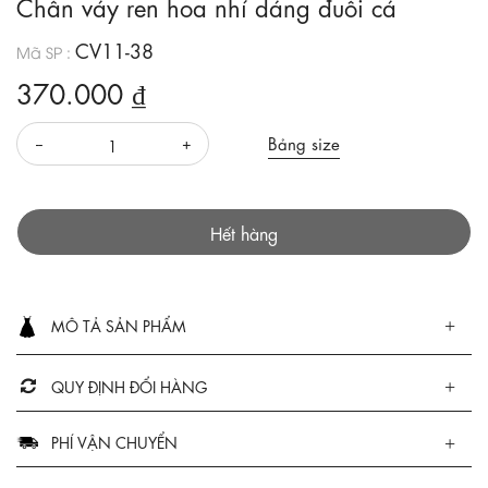
Chân váy ren hoa nhí dáng đuôi cá
CV11-38
Mã SP :
370.000 ₫
Bảng size
Hết hàng
MÔ TẢ SẢN PHẨM
QUY ĐỊNH ĐỔI HÀNG
PHÍ VẬN CHUYỂN