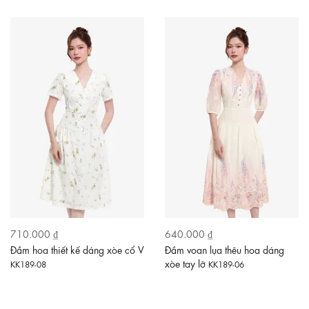
710.000 ₫
640.000 ₫
Đầm hoa thiết kế dáng xòe cổ V
Đầm voan lụa thêu hoa dáng
xòe tay lỡ
KK189-08
KK189-06