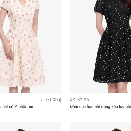
KK189-26
710.000 ₫
 nhí cổ V phối ren
Đầm đen hoa nhí dáng xòe tay ph