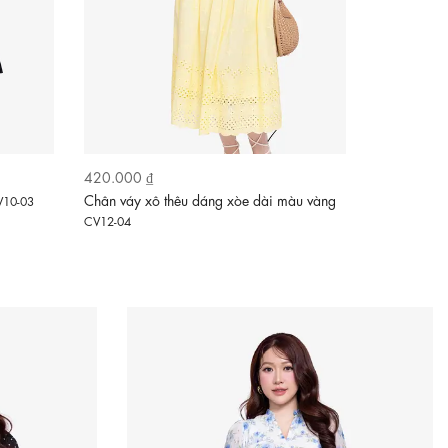
420.000 ₫
320.000 ₫
Chân váy xô thêu dáng xòe dài màu vàng
Chân váy th
V10-03
CV12-04