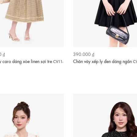
0 ₫
390.000 ₫
 caro dáng xòe linen sợi tre
Chân váy xếp ly đen dáng ngắn
CV11-
C