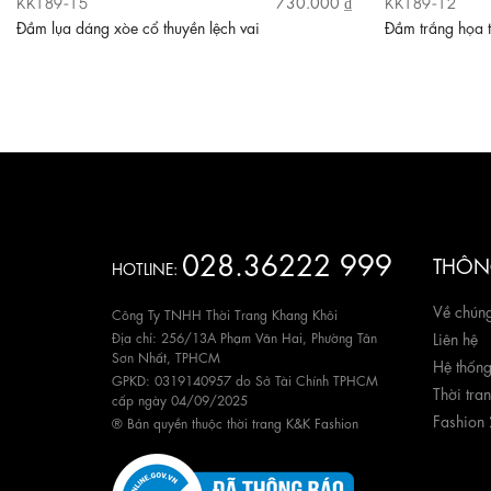
KK189-15
KK189-12
730.000 ₫
Đầm lụa dáng xòe cổ thuyền lệch vai
Đầm trắng họa t
028.36222 999
THÔNG
HOTLINE:
Về chúng
Công Ty TNHH Thời Trang Khang Khôi
Địa chỉ: 256/13A Phạm Văn Hai, Phường Tân
Liên hệ
Sơn Nhất, TPHCM
Hệ thốn
GPKD: 0319140957 do Sở Tài Chính TPHCM
Thời tra
cấp ngày 04/09/2025
Fashion
® Bản quyền thuộc thời trang K&K Fashion