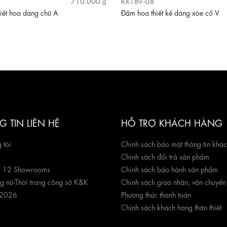
KK189-08
710.000 ₫
iết hoa dáng chữ A
Đầm hoa thiết kế dáng xòe cổ V
 TIN LIÊN HỆ
HỖ TRỢ KHÁCH HÀNG
 tôi
Chính sách bảo mật thông tin khá
Chính sách đổi trả sản phẩm
g 12 Showrooms
Chính sách bảo hành sản phẩm
ng nữ
-
Thời trang công sở K&K
Chính sách giao nhận, vận chuyển
 2026
Phương thức thanh toán
Chính sách khách hàng thân thiết