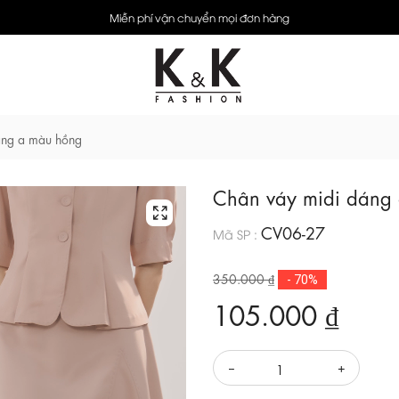
Miễn phí vận chuyển mọi đơn hàng
áng a màu hồng
Chân váy midi dáng
CV06-27
Mã SP :
350.000 ₫
- 70%
105.000 ₫