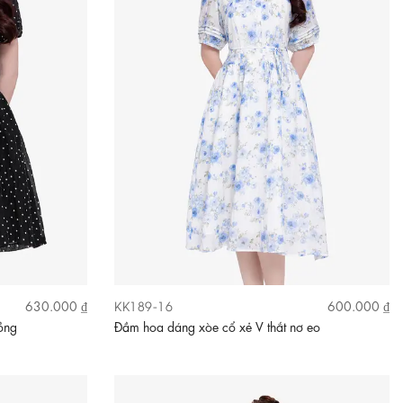
KK189-16
630.000 ₫
600.000 ₫
ồng
Đầm hoa dáng xòe cổ xẻ V thắt nơ eo