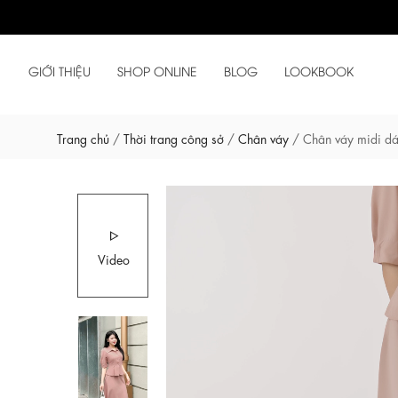
GIỚI THIỆU
SHOP ONLINE
BLOG
LOOKBOOK
Trang chủ
/
Thời trang công sở
/
Chân váy
/
Chân váy midi d
Video