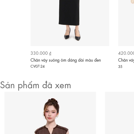
330.000 ₫
420.00
Video
hún tầng
Chân váy suông ôm dáng dài màu đen
Chân váy
CV07-24
35
Sản phẩm đã xem