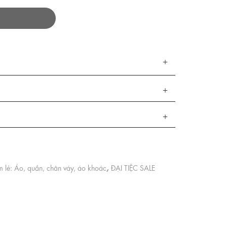
,
 lẻ: Áo, quần, chân váy, áo khoác
ĐẠI TIỆC SALE