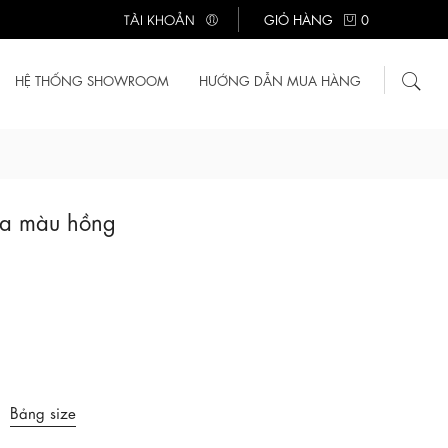
TÀI KHOẢN
GIỎ HÀNG
0
HỆ THỐNG SHOWROOM
HƯỚNG DẪN MUA HÀNG
 a màu hồng
Bảng size