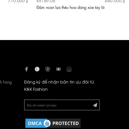
KK189-06
710.000 ₫
640.000 ₫
Đầm voan lụa thêu hoa dáng xòe tay lỡ
ch hàng
Đăng ký để nhận bản tin ưu đãi từ
K&K Fashion