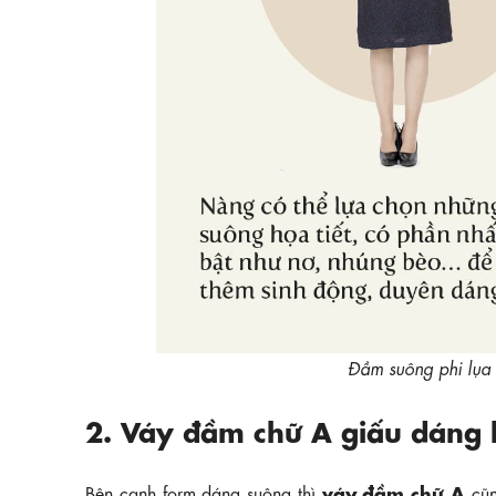
Đầm suông phi lụa
2. Váy đầm chữ A giấu dáng 
váy đầm chữ A
Bên cạnh form dáng suông thì
cũn