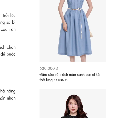
 trỗi lúc
òng so bì
, cách ăn
ách chọn
 để bước
630.000 ₫
Đầm đen hoa nhí dáng xòe tay phồng
KK189-26
 khả năng
hần nhấn