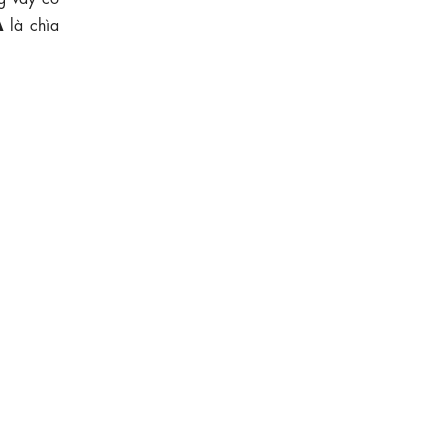
A
là chìa
710.000 ₫
Đầm xô thêu hoa nhí cổ V phối ren
KK189-28