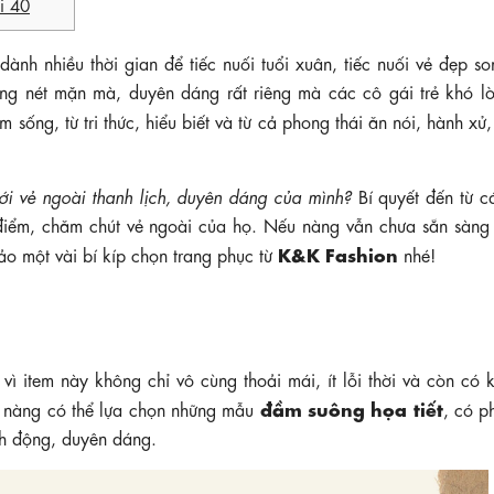
i 40
dành nhiều thời gian để tiếc nuối tuổi xuân, tiếc nuối vẻ đẹp son
mang nét mặn mà, duyên dáng rất riêng mà các cô gái trẻ khó l
m sống, từ tri thức, hiểu biết và từ cả phong thái ăn nói, hành xử
ới vẻ ngoài thanh lịch, duyên dáng của mình?
Bí quyết đến từ c
g điểm, chăm chút vẻ ngoài của họ. Nếu nàng vẫn chưa sẵn sàng
K&K Fashion
hảo một vài bí kíp chọn trang phục từ
nhé!
vì item này không chỉ vô cùng thoải mái, ít lỗi thời và còn có
đầm suông họa tiết
, nàng có thể lựa chọn những mẫu
, có p
nh động, duyên dáng.