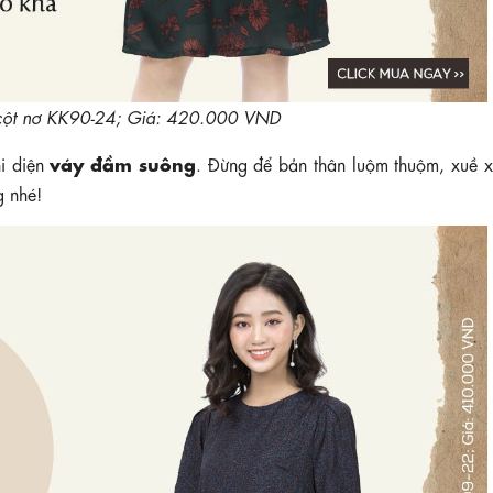
cột nơ KK90-24; Giá: 420.000 VND
váy đầm suông
hi diện
. Đừng để bản thân luộm thuộm, xuề x
g nhé!