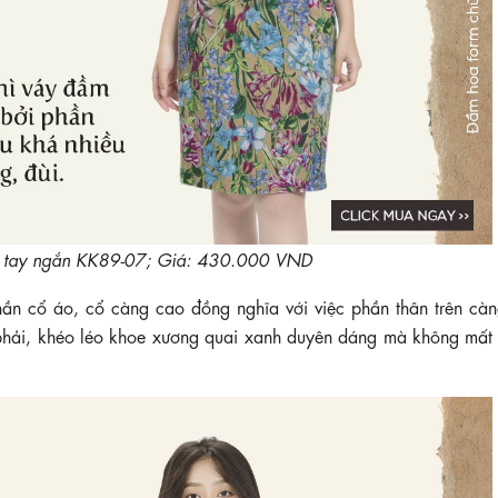
 tay ngắn KK89-07; Giá: 430.000 VND
hần cổ áo, cổ càng cao đồng nghĩa với việc phần thân trên càng
hải, khéo léo khoe xương quai xanh duyên dáng mà không mất đ