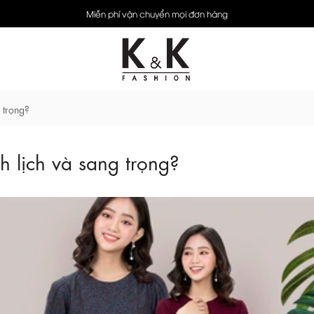
Miễn phí vận chuyển mọi đơn hàng
 trọng?
h lịch và sang trọng?