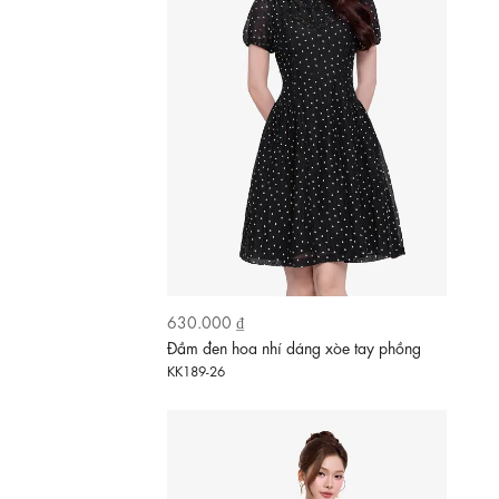
690.000 ₫
Đầm xòe dài cổ vest in hoa tùng váy
KK189-01