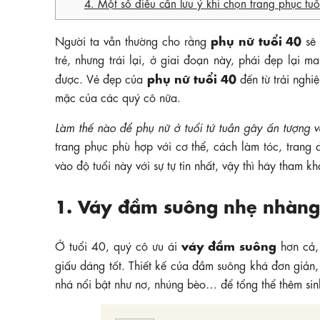
4. Một số điều cần lưu ý khi chọn trang phục tuổ
phụ nữ tuổi 40
Người ta vẫn thường cho rằng
sẽ 
trẻ, nhưng trái lại, ở giai đoạn này, phái đẹp lại 
phụ nữ tuổi 40
được. Vẻ đẹp của
đến từ trải nghiệ
mặc của các quý cô nữa.
Làm thế nào để phụ nữ ở tuổi tứ tuần gây ấn tượng v
trang phục phù hợp với cơ thể, cách làm tóc, tran
vào độ tuổi này với sự tự tin nhất, vậy thì hãy tham k
1. Váy đầm suông nhẹ nhàng
váy đầm suông
Ở tuổi 40, quý cô ưu ái
hơn cả, 
giấu dáng tốt. Thiết kế của đầm suông khá đơn giản
nhá nổi bật như nơ, nhúng bèo… để tổng thể thêm si