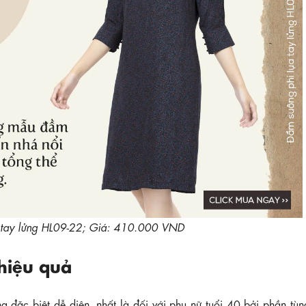
 tay lửng HL09-22; Giá: 410.000 VND
hiệu quả
g đặc biệt dễ diện, nhất là đối với phụ nữ tuổi 40 bởi phần tù