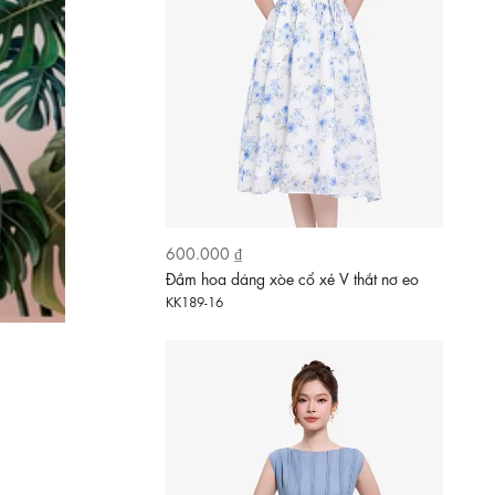
630.000 ₫
Đầm xòe sát nách màu xanh pastel kèm
thắt lưng
KK188-05