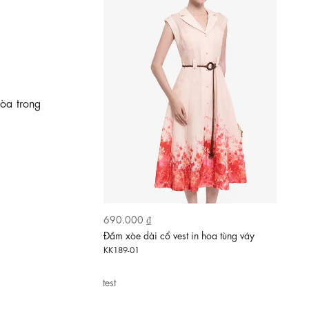
òa trong
620.000 ₫
Đầm xòe chấm bi cổ đắp chéo phối ren
KK189-14
test