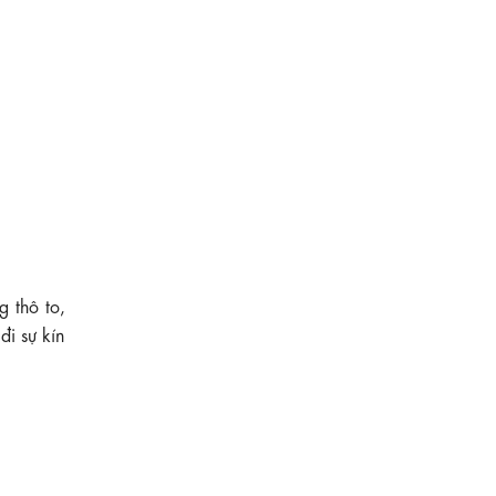
 thô to,
i sự kín
730.000 ₫
Đầm lụa dáng xòe cổ thuyền lệch vai