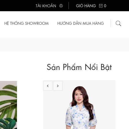
TÀI KHOẢN
GIỎ HÀNG
0
HỆ THỐNG SHOWROOM
HƯỚNG DẪN MUA HÀNG
600.000 ₫
Sản Phẩm Nổi Bật
Đầm hoa dáng xòe cổ xẻ V thắt nơ eo
KK189-16