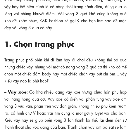
vậy hãy thể hiện mình là cô nàng thời trang sành điệu, đừng quá lo
lắng với những khuyết điểm. Với vòng 3 quá khổ cũng không quá
khó để khắc phục, K&K Fashion sẽ gợi ý cho bạn làm sao để mặc
đẹp với vòng 3 quá cỡ này.
1. Chọn trang phục
Trang phục phổ biến khi đi làm hay đi chơi đều không thể bỏ qua
những chiếc váy, nhưng với một cô nàng vòng 3 quá cỡ thì khó có thể
chọn một chiếc đầm body hay một chiếc chân váy bút chì ôm….vậy
kiểu váy nào là phù hợp?
Váy xòe
–
: Có khá nhiều dáng váy xoè nhưng chưa hẳn phù hợp
với nàng hông quá cỡ. Váy xòe cổ điển với phần tùng váy xòe ôm
vòng 3 vừa vặn, phần trên váy đơn giản, không nhiều phụ kiện rườm
rà, cổ hình chữ V hoặc trái tim cũng là một gợi ý tuyệt vời cho bạn.
Kiểu váy này sẽ giúp biến vòng 3 lớn thành lợi thế, lại đem đến sự
thanh thoát cho vóc dáng của bạn. Tránh chọn váy ôm bó sát sẽ làm