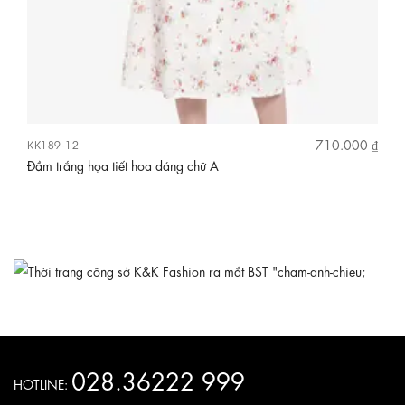
 ₫
710.000 ₫
KK189-12
KK
Đầm trắng họa tiết hoa dáng chữ A
Đầ
028.36222 999
HOTLINE: