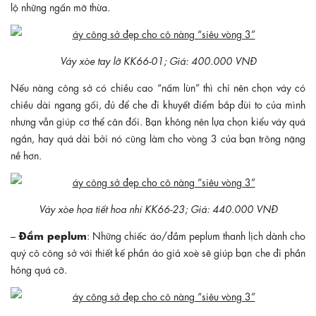
lộ những ngấn mỡ thừa.
Váy xòe tay lỡ KK66-01; Giá: 400.000 VNĐ
Nếu nàng công sở có chiều cao “nấm lùn” thì chỉ nên chọn váy có
chiều dài ngang gối, đủ để che đi khuyết điểm bắp đùi to của mình
nhưng vẫn giúp cơ thể cân đối. Bạn không nên lựa chọn kiểu váy quá
ngắn, hay quá dài bởi nó cũng làm cho vòng 3 của bạn trông nặng
nề hơn.
Váy xòe họa tiết hoa nhí KK66-23; Giá: 440.000 VNĐ
Đầm peplum
–
: Những chiếc áo/đầm peplum thanh lịch dành cho
quý cô công sở với thiết kế phần áo giả xoè sẽ giúp bạn che đi phần
hông quá cỡ.