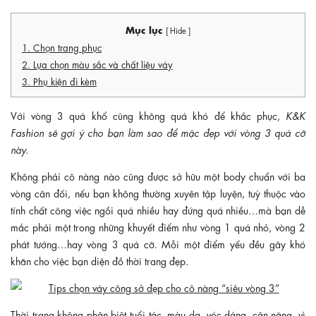
Mục lục
[ Hide ]
1. Chọn trang phục
2. Lựa chọn màu sắc và chất liệu váy
3. Phụ kiện đi kèm
Với vòng 3 quá khổ cũng không quá khó để khắc phục,
K&K
Fashion sẽ gợi ý cho bạn làm sao để mặc đẹp với vòng 3 quá cỡ
này.
Không phải cô nàng nào cũng được sở hữu một body chuẩn với ba
vòng cân đối, nếu bạn không thường xuyên tập luyện, tuỳ thuộc vào
tính chất công việc ngồi quá nhiều hay đứng quá nhiều…mà bạn dễ
mắc phải một trong những khuyết điểm như vòng 1 quá nhỏ, vòng 2
phát tướng…hay vòng 3 quá cỡ. Mỗi một điểm yếu đều gây khó
khăn cho việc bạn diện đồ thời trang đẹp.
Thời trang không phân biệt tuổi tác, màu da, vóc dáng, cân nặng, vì