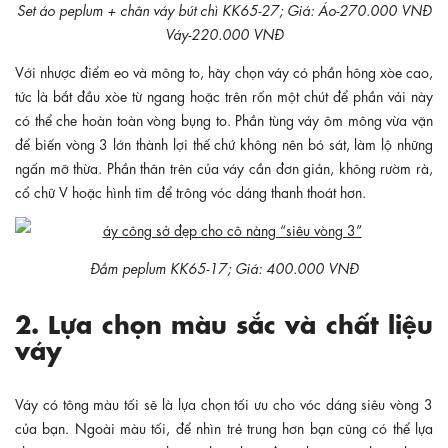
Set áo peplum + chân váy bút chì KK65-27; Giá: Áo-270.000 VNĐ
Váy-220.000 VNĐ
Với nhược điểm eo và mông to, hãy chọn váy có phần hông xòe cao,
tức là bắt đầu xòe từ ngang hoặc trên rốn một chút để phần vải này
có thể che hoàn toàn vòng bụng to. Phần tùng váy ôm mông vừa vặn
để biến vòng 3 lớn thành lợi thế chứ không nên bó sát, làm lộ những
ngấn mỡ thừa. Phần thân trên của váy cần đơn giản, không rườm rà,
cổ chữ V hoặc hình tim để trông vóc dáng thanh thoát hơn.
Đầm peplum KK65-17; Giá: 400.000 VNĐ
2. Lựa chọn màu sắc và chất liệu
váy
Váy có tông màu tối sẽ là lựa chọn tối ưu cho vóc dáng siêu vòng 3
của bạn. Ngoài màu tối, để nhìn trẻ trung hơn bạn cũng có thể lựa