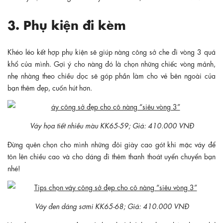
3. Phụ kiện đi kèm
Khéo léo kết hợp phụ kiện sẽ giúp nàng công sở che đi vòng 3 quá
khổ của mình. Gợi ý cho nàng đó là chọn những chiếc vòng mảnh,
nhẹ nhàng theo chiều dọc sẽ góp phần làm cho vẻ bên ngoài của
bạn thêm đẹp, cuốn hút hơn.
Váy họa tiết nhiều màu KK65-59; Giá: 410.000 VNĐ
Đừng quên chọn cho mình những đôi giày cao gót khi mặc váy để
tôn lên chiều cao và cho dáng đi thêm thanh thoát uyển chuyển bạn
nhé!
Váy đen dáng sơmi KK65-68; Giá: 410.000 VNĐ