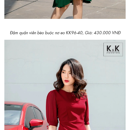
Đầm quấn viền bèo buộc nơ eo KK96-40, Giá: 430.000 VNĐ