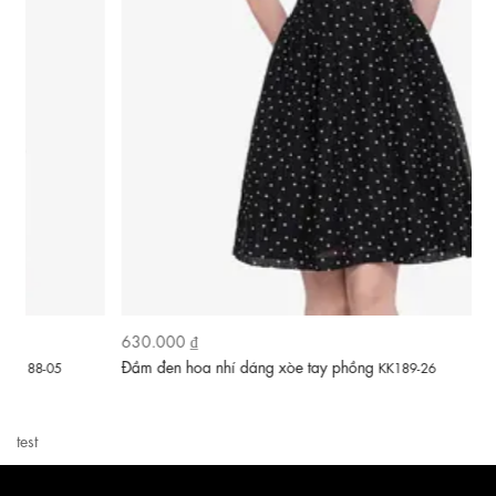
630.000 ₫
6
Đầm đen hoa nhí dáng xòe tay phồng
Đầ
KK189-26
test