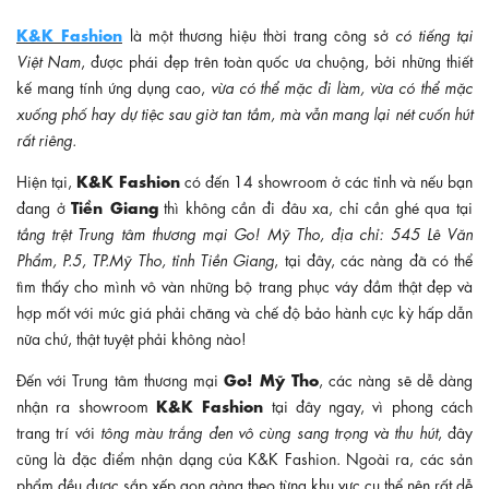
K&K Fashion
là một thương hiệu thời trang công sở
có tiếng tại
Việt Nam
, được phái đẹp trên toàn quốc ưa chuộng, bởi những thiết
kế mang tính ứng dụng cao,
vừa có thể mặc đi làm, vừa có thể mặc
xuống phố hay dự tiệc sau giờ tan tầm, mà vẫn mang lại nét cuốn hút
rất riêng.
K&K Fashion
Hiện tại,
có đến 14 showroom ở các tỉnh và nếu bạn
Tiền Giang
đang ở
thì không cần đi đâu xa, chỉ cần ghé qua tại
tầng trệt Trung tâm thương mại Go! Mỹ Tho, địa chỉ: 545 Lê Văn
Phẩm, P.5, TP.Mỹ Tho, tỉnh Tiền Giang
, tại đây, các nàng đã có thể
tìm thấy cho mình vô vàn những bộ trang phục váy đầm thật đẹp và
hợp mốt với mức giá phải chăng và chế độ bảo hành cực kỳ hấp dẫn
nữa chứ, thật tuyệt phải không nào!
Go! Mỹ Tho
Đến với
Trung tâm thương mại
, các nàng sẽ dễ dàng
K&K Fashion
nhận ra showroom
tại đây ngay, vì phong cách
trang trí với
tông màu trắng đen vô cùng sang trọng và thu hút
, đây
cũng là đặc điểm nhận dạng của K&K Fashion. Ngoài ra, các sản
phẩm đều được sắp xếp gọn gàng theo từng khu vực cụ thể nên rất dễ