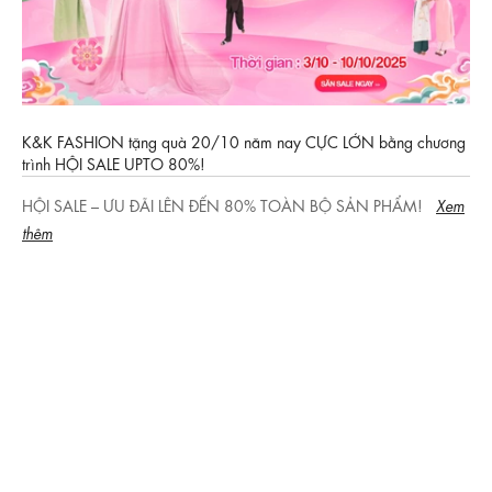
K&K FASHION tặng quà 20/10 năm nay CỰC LỚN bằng chương
trình HỘI SALE UPTO 80%!
HỘI SALE – ƯU ĐÃI LÊN ĐẾN 80% TOÀN BỘ SẢN PHẨM!
Xem
thêm