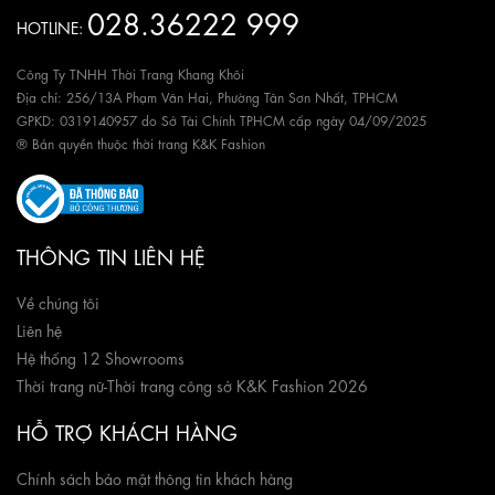
028.36222 999
HOTLINE:
Công Ty TNHH Thời Trang Khang Khôi
Địa chỉ: 256/13A Phạm Văn Hai, Phường Tân Sơn Nhất, TPHCM
GPKD: 0319140957 do Sở Tài Chính TPHCM cấp ngày 04/09/2025
® Bản quyền thuộc thời trang K&K Fashion
THÔNG TIN LIÊN HỆ
Về chúng tôi
Liên hệ
Hệ thống 12 Showrooms
Thời trang nữ
-
Thời trang công sở K&K Fashion 2026
HỖ TRỢ KHÁCH HÀNG
Chính sách bảo mật thông tin khách hàng