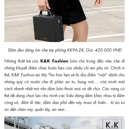
Đầm đen dáng ôm nhẹ tay phồng KK96-28, Giá: 420.000 VNĐ
K&K Fashion
Những thiết kế của
luôn chú trọng đến việc
che đi
những khuyết điểm chưa hoàn hảo của nhiều chị em phụ nữ
. Chình vì
thế, K&K Fashion tại Mỹ Tho hứa hẹn sẽ là địa điểm “ruột” dành cho
những quý cô muốn che đi phần
eo to, bụng mỡ,
… của mình một
cách nhanh nhất mà vẫn đảm bảo thoải mái và dễ chịu. Các nàng có
thể dễ dàng chọn lựa cho mình các kiểu dáng đầm khác nhau từ đầm
công sở,
đầm đi tiệc, đầm dạo phố đến váy maxi đi biển… từ áo sơ
mi đến chân váy, quần tây, áo vest…