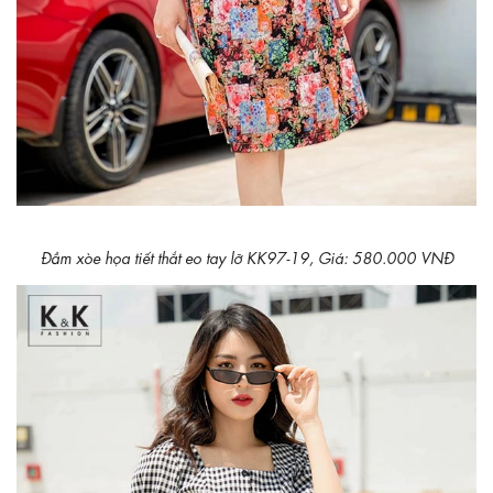
Đầm xòe họa tiết thắt eo tay lỡ KK97-19, Giá: 580.000 VNĐ