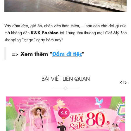
Váy đầm đẹp, giá ổn, nhân viên thân thiện,… bạn còn chờ đợi gì nữa
K&K Fashion
mà không đến
tại Trung tâm thương mại
Go! Mỹ Tho
shopping “tẹt ga” ngay hôm nay?
=> Xem thêm "
Đầm đi tiệc
"
BÀI VIẾT LIÊN QUAN