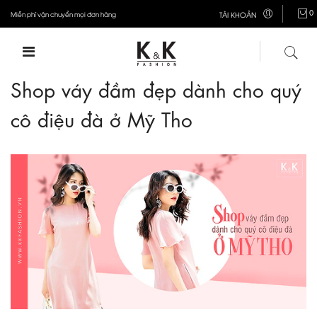
0
Miễn phí vận chuyển mọi đơn hàng
TÀI KHOẢN
Shop váy đầm đẹp dành cho quý
cô điệu đà ở Mỹ Tho