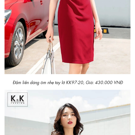
Đầm liền dáng ôm nhẹ tay lỡ KK97-20, Giá: 430.000 VNĐ