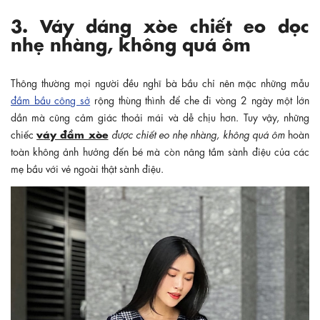
3. Váy dáng xòe chiết eo dọc
nhẹ nhàng, không quá ôm
Thông thường mọi người đều nghĩ bà bầu chỉ nên mặc những mẫu
đầm bầu công sở
rộng thùng thình để che đi vòng 2 ngày một lớn
dần mà cũng cảm giác thoải mái và dễ chịu hơn. Tuy vậy, những
v
áy đầm xòe
chiếc
được chiết eo nhẹ nhàng, không quá ôm
hoàn
toàn không ảnh hưởng đến bé mà còn
nâng tầm sành điệu của các
mẹ bầu với vẻ ngoài thật sành điệu.