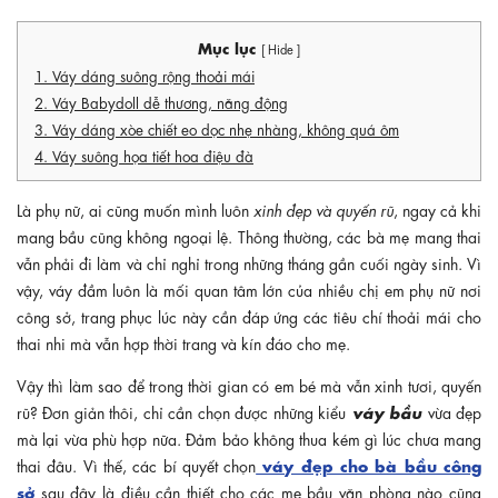
Mục lục
[ Hide ]
1. Váy dáng suông rộng thoải mái
2. Váy Babydoll dễ thương, năng động
3. Váy dáng xòe chiết eo dọc nhẹ nhàng, không quá ôm
4. Váy suông họa tiết hoa điệu đà
Là phụ nữ, ai cũng muốn mình luôn
xinh đẹp và quyến rũ
, ngay cả khi
mang bầu cũng không ngoại lệ. Thông thường, các bà mẹ mang thai
vẫn phải đi làm và chỉ nghỉ trong những tháng gần cuối ngày sinh. Vì
vậy, váy đầm luôn là mối quan tâm lớn của nhiều chị em phụ nữ nơi
công sở, trang phục lúc này cần đáp ứng các tiêu chí thoải mái cho
thai nhi mà vẫn hợp thời trang và kín đáo cho mẹ.
Vậy thì làm sao để trong thời gian có em bé mà vẫn xinh tươi, quyến
váy bầu
rũ? Đơn giản thôi, chỉ cần chọn được những kiểu
vừa đẹp
mà lại vừa phù hợp nữa. Đảm bảo không thua kém gì lúc chưa mang
váy đẹp cho bà bầu công
thai đâu. Vì thế, các bí quyết chọn
sở
sau đây là điều cần thiết cho các mẹ bầu văn phòng nào cũng