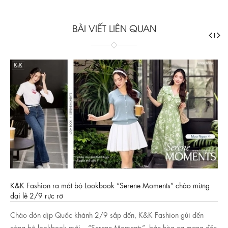
BÀI VIẾT LIÊN QUAN
K&K Fashion ra mắt bộ Lookbook “Serene Moments” chào mừng
đại lễ 2/9 rực rỡ
Chào đón dịp Quốc khánh 2/9 sắp đến, K&K Fashion gửi đến
nàng bộ lookbook mới – “Serene Moments”, bản hòa ca mang đến