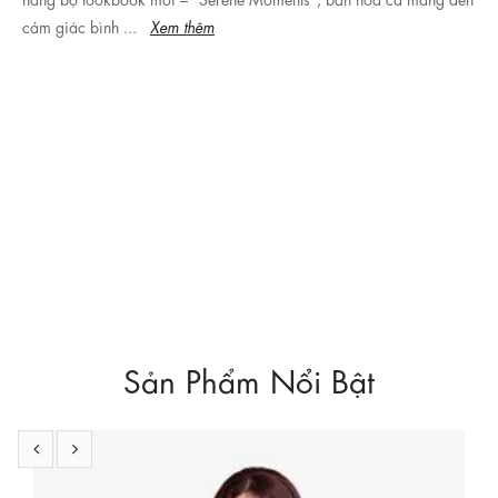
cảm giác bình ...
Xem thêm
T
T
d
m
Sản Phẩm Nổi Bật