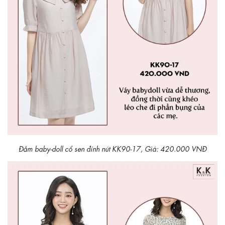
Đầm baby-doll cổ sen đính nút KK90-17, Giá: 420.000 VNĐ