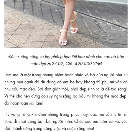
Đầm suông công sở tay phồng họa tiết hoa dành cho các bà bầu
mặc đẹp HL27-02, Giá: 490.000 VNĐ
Làm mẹ là một trong những niềm hạnh phúc vô bờ của người phụ nữ
nhưng bên cạnh đó dù đang có em bé hay không thì phụ nữ vẫn có
nhu cầu mặc đẹp. Bởi đơn giản thôi, phái đẹp sinh ra là để tỏa sáng!
Vì thế cho nên đừng có suy nghĩ rằng bà bầu thì không thể mặc đẹp,
đó hoàn toàn sai lầm!
Hy vọng rằng khi diện những trang phục này, các mẹ vẫn tự tin đi
làm, đi chơi cùng bạn bè, người thân. Chúc các mẹ luôn vui vẻ, yêu
đời, thành công trong công việc và cuộc sống nhé!