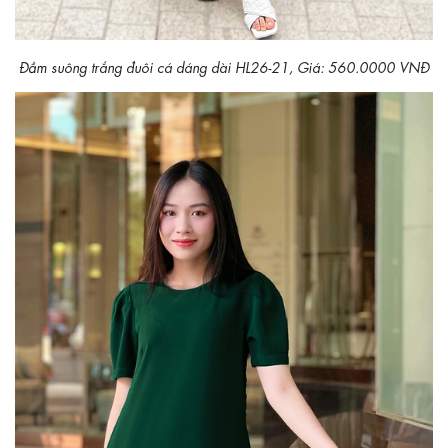
Đầm suông trắng đuôi cá dáng dài HL26-21, Giá: 560.0000 VNĐ