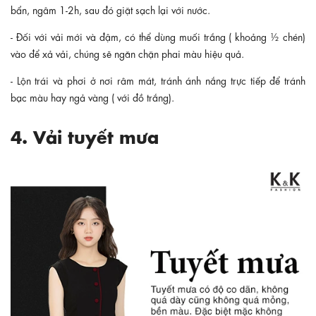
bẩn, ngâm 1-2h, sau đó giặt sạch lại với nước.
- Đối với vải mới và đậm, có thể dùng muối trắng ( khoảng ½ chén)
vào để xả vải, chúng sẽ ngăn chặn phai màu hiệu quả.
- Lộn trái và phơi ở nơi râm mát, tránh ánh nắng trực tiếp để tránh
bạc màu hay ngả vàng ( với đồ trắng).
4. Vải tuyết mưa