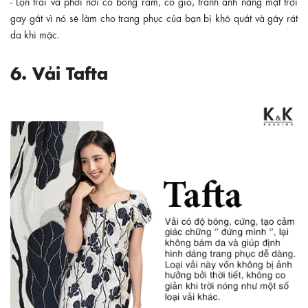
- Lộn trái và phơi nơi có bóng râm, có gió, tránh ánh nắng mặt trời
gay gắt vì nó sẽ làm cho trang phục của bạn bị khô quắt và gây rát
da khi mặc.
6. Vải Tafta