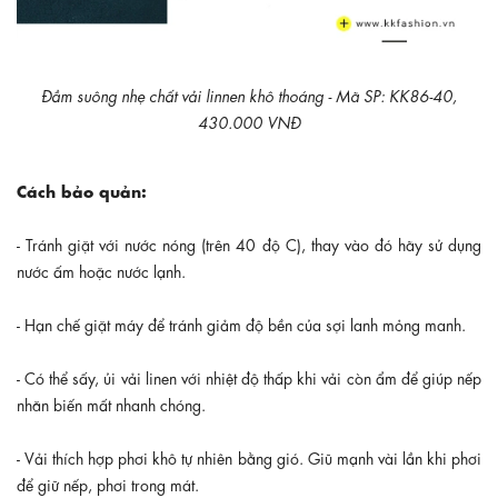
Đầm suông nhẹ chất vải linnen khô thoáng - Mã SP: KK86-40,
430.000 VNĐ
Cách bảo quản:
- Tránh giặt với nước nóng (trên 40 độ C), thay vào đó hãy sử dụng
nước ấm hoặc nước lạnh.
- Hạn chế giặt máy để tránh giảm độ bền của sợi lanh mỏng manh.
- Có thể sấy, ủi vải linen với nhiệt độ thấp khi vải còn ẩm để giúp nếp
nhăn biến mất nhanh chóng.
- Vải thích hợp phơi khô tự nhiên bằng gió. Giũ mạnh vài lần khi phơi
để giữ nếp, phơi trong mát.