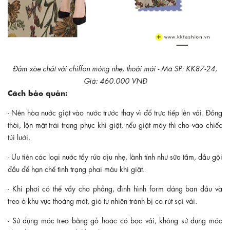
Đầm xòe chất vải chiffon mỏng nhẹ, thoải mái - Mã SP: KK87-24,
Giá: 460.000 VNĐ
Cách bảo quản:
- Nên hòa nước giặt vào nước trước thay vì đổ trực tiếp lên vải. Đồng
thời, lộn mặt trái trang phục khi giặt, nếu giặt máy thì cho vào chiếc
túi lưới.
- Ưu tiên các loại nước tẩy rửa dịu nhẹ, lành tính như sữa tắm, dầu gội
đầu để hạn chế tình trạng phai màu khi giặt.
- Khi phơi có thể vẩy cho phẳng, đình hình form dáng ban đầu và
treo ở khu vực thoáng mát, gió tự nhiên tránh bị co rút sợi vải.
- Sử dụng móc treo bằng gỗ hoặc có bọc vải, không sử dụng móc