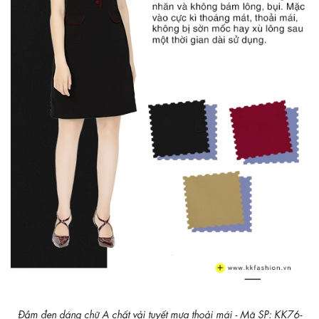
Đầm đen dáng chữ A chất vải tuyết mưa thoải mái - Mã SP: KK76-