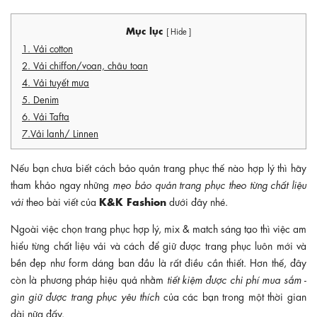
Mục lục
[ Hide ]
1. Vải cotton
2. Vải chiffon/voan, châu toan
4. Vải tuyết mưa
5. Denim
6. Vải Tafta
7.Vải lanh/ Linnen
Nếu bạn chưa biết cách bảo quản trang phục thế nào hợp lý thì hãy
tham khảo ngay những
mẹo bảo quản trang phục theo từng chất liệu
K&K Fashion
vải
theo bài viết của
dưới đây nhé.
Ngoài việc chọn trang phục hợp lý, mix & match sáng tạo thì việc am
hiểu từng chất liệu vải và cách để giữ được trang phục luôn mới và
bền đẹp như form dáng ban đầu là rất điều cần thiết. Hơn thế, đây
còn là phương pháp hiệu quả nhằm
tiết kiệm được chi phí mua sắm
-
gìn giữ được trang phục yêu thích
của các bạn trong một thời gian
dài nữa đấy.