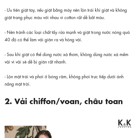
- Ưu tiên giặt tay, nếu giặt bằng máy nên lộn trái khi giặt và không
giặt trang phục màu với nhau vì cotton rất dễ bắt màu.
- Nên tránh các loại chất tẩy rửa mạnh và giặt trong nước nóng quá
40 độ có thể làm vải giãn ra và hỏng vải.
- Sau khi giặt có thể dùng nước xả thơm, không dùng nước xả mềm
vải vì vải sẽ dễ bị giãn rất nhanh.
- Lộn mặt trái và phơi ở bóng râm, không phơi trực tiếp dưới ánh
nắng mặt trời.
2. Vải chiffon/voan, châu toan