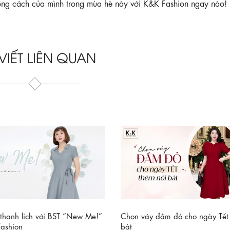
hong cách của mình trong mùa hè này với K&K Fashion ngay nào!
 VIẾT LIÊN QUAN
Chọn váy đầm đỏ cho ngày Tết
, thanh lịch với BST “New Me!”
bật
ashion