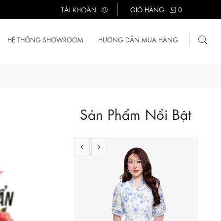
TÀI KHOẢN
GIỎ HÀNG
0
HỆ THỐNG SHOWROOM
HƯỚNG DẪN MUA HÀNG
KK189-12
710.000 ₫
Sản Phẩm Nổi Bật
Đầm trắng họa tiết hoa dáng chữ A