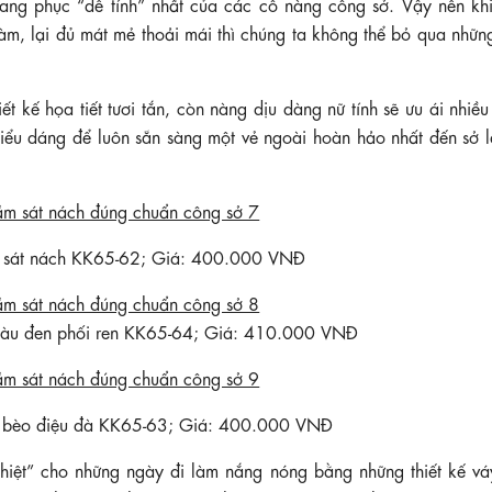
rang phục “dễ tính” nhất của các cô nàng công sở. Vậy nên khi
àm, lại đủ mát mẻ thoải mái thì chúng ta không thể bỏ qua những
t kế họa tiết tươi tắn, còn nàng dịu dàng nữ tính sẽ ưu ái nhiề
ư kiểu dáng để luôn sẵn sàng một vẻ ngoài hoàn hảo nhất đến sở
g sát nách KK65-62; Giá: 400.000 VNĐ
màu đen phối ren KK65-64; Giá: 410.000 VNĐ
ền bèo điệu đà KK65-63; Giá: 400.000 VNĐ
nhiệt” cho những ngày đi làm nắng nóng bằng những thiết kế vá