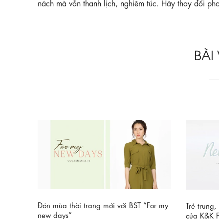
nách mà vẫn thanh lịch, nghiêm túc. Hãy thay đối p
BÀI
Đón mùa thời trang mới với BST “For my
àng hãy
Trẻ trung
new days”
của K&K F