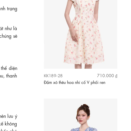
ình trạng
át như là
 chúng sẽ
 thể diện
u, thanh
KK189-28
710.000 ₫
Đầm xô thêu hoa nhí cổ V phối ren
nên lưu ý
 kế không
 nhấn nhá