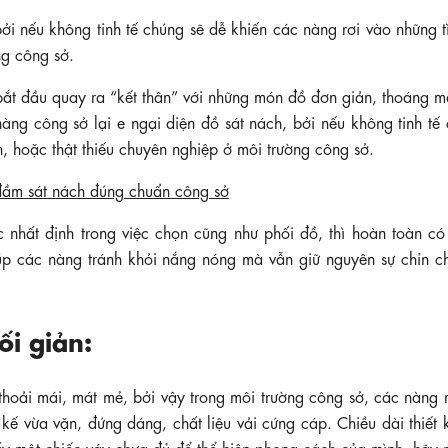
ởi nếu không tinh tế chúng sẽ dễ khiến các nàng rơi vào những t
ng công sở.
bắt đầu quay ra “kết thân” với những món đồ đơn giản, thoáng m
àng công sở lại e ngại diện đồ sát nách, bởi nếu không tinh tế
, hoặc thật thiếu chuyên nghiệp ở môi trường công sở.
c nhất định trong việc chọn cũng như phối đồ, thì hoàn toàn có
p các nàng tránh khỏi nắng nóng mà vẫn giữ nguyên sự chỉn ch
ối giản:
thoải mái, mát mẻ, bởi vậy trong môi trường công sở, các nàng 
kế vừa vặn, đứng dáng, chất liệu vải cứng cáp. Chiều dài thiết
ấy một chiếc váy chưa đủ để thể hiện phong cách của mình, hãy