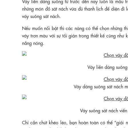
Váy liền dáng suông từ trước đến nay luôn là mẫu t
những món đồ sát nách vừa đủ thanh lịch để diện đi l
váy suông sát nách.
Nếu muốn nổi bật thì các nàng có thể chọn những thiế
váy trơn màu với sự tối giản trong thiết kế cũng nh
nắng nóng.
Váy liền dáng suôn
Váy dáng suông sát nách 
Váy suông sát nách vi
Chỉ cần chút khéo léo, bạn hoàn toàn có thể “giải 