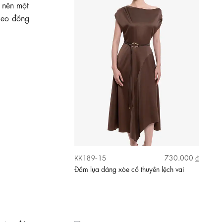
o nên một
g eo đồng
KK189-15
730.000 ₫
Đầm lụa dáng xòe cổ thuyền lệch vai