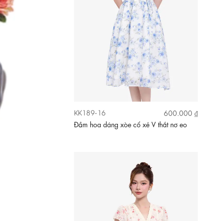
KK189-16
600.000 ₫
Đầm hoa dáng xòe cổ xẻ V thắt nơ eo