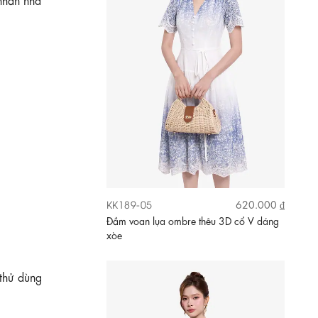
KK189-05
620.000 ₫
Đầm voan lụa ombre thêu 3D cổ V dáng
xòe
thử dùng