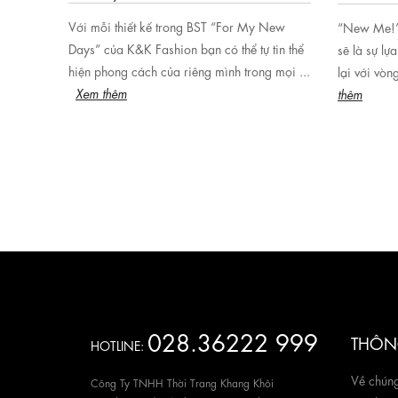
Với mỗi thiết kế trong BST “For My New
đơn giản
“New Me!” 
Days” của K&K Fashion bạn có thể tự tin thể
ện xinh
sẽ là sự lự
hiện phong cách của riêng mình trong mọi ...
...
lại với vòn
Xem thêm
thêm
028.36222 999
THÔNG
HOTLINE:
Về chúng
Công Ty TNHH Thời Trang Khang Khôi