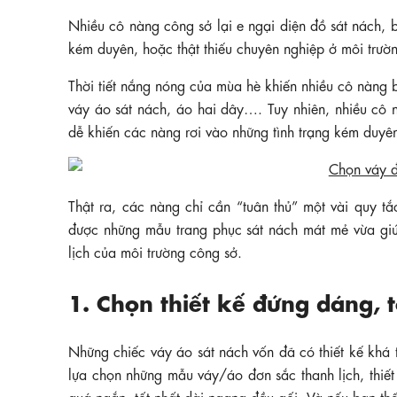
Nhiều cô nàng công sở lại e ngại diện đồ sát nách, b
kém duyên, hoặc thật thiếu chuyên nghiệp ở môi trườ
Thời tiết nắng nóng của mùa hè khiến nhiều cô nàng 
váy áo sát nách, áo hai dây…. Tuy nhiên, nhiều cô n
dễ khiến các nàng rơi vào những tình trạng kém duyên
Thật ra, các nàng chỉ cần “tuân thủ” một vài quy tắ
được những mẫu trang phục sát nách mát mẻ vừa giú
lịch của môi trường công sở.
1. Chọn thiết kế đứng dáng, t
Những chiếc váy áo sát nách vốn đã có thiết kế khá 
lựa chọn những mẫu váy/áo đơn sắc thanh lịch, thiết 
quá ngắn, tốt nhất dài ngang đầu gối. Và nếu bạn th