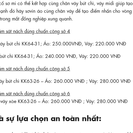
ổ sơ mi có thể kết hợp cùng chân váy bút chì, váy midi giúp tạ
ên cạnh đó hãy sơvin áo cùng chân váy để tạo điểm nhấn cho vòn
 trong mắt đồng nghiệp xung quanh.
n váy bút chì KK64-31; Áo: 250.000VNĐ, Váy: 220.000 VNĐ
áy bút chì KK64-31; Áo: 240.000 VNĐ, Váy: 220.000 VNĐ
 váy bút chì KK63-26 – Áo: 260.000 VNĐ ; Váy: 280.000 VNĐ
ân váy xòe KK63-26 – Áo: 260.000 VNĐ ; Váy: 280.000 VNĐ
à sự lựa chọn an toàn nhất: