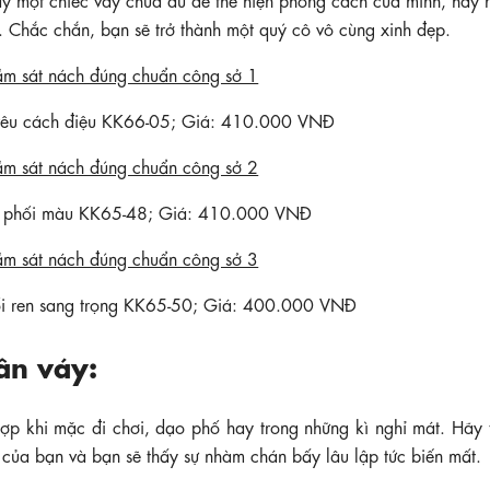
. Chắc chắn, bạn sẽ trở thành một quý cô vô cùng xinh đẹp.
 rêu cách điệu KK66-05; Giá: 410.000 VNĐ
ch phối màu KK65-48; Giá: 410.000 VNĐ
ối ren sang trọng KK65-50; Giá: 400.000 VNĐ
ân váy:
hợp khi mặc đi chơi, dạo phố hay trong những kì nghỉ mát. Hãy 
ủa bạn và bạn sẽ thấy sự nhàm chán bấy lâu lập tức biến mất.