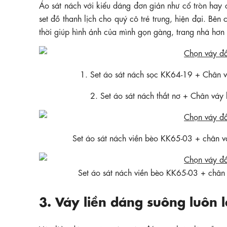
Áo sát nách với kiểu dáng đơn giản như cổ tròn hay c
set đồ thanh lịch cho quý cô trẻ trung, hiện đại. B
thời giúp hình ảnh của mình gọn gàng, trang nhã hơn
1. Set áo sát nách sọc KK64-19 + Châ
2. Set áo sát nách thắt nơ + Chân v
Set áo sát nách viền bèo KK65-03 + chân
Set áo sát nách viền bèo KK65-03 + ch
3. Váy liền dáng suông luôn l