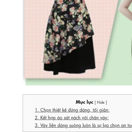
Mục lục
[ Hide ]
1. Chọn thiết kế đứng dáng, tối giản:
2. Kết hợp áo sát nách với chân váy:
3. Váy liền dáng suông luôn là sự lựa chọn an to