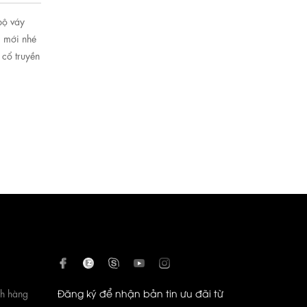
bộ váy
 mới nhé
 cổ truyền
KK189-08
710.000 ₫
ch hàng
Đăng ký để nhận bản tin ưu đãi từ
Đầm hoa thiết kế dáng xòe cổ V