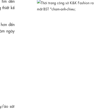
 tìm đến
 thiết kế
u hơn đến
 làm ngày
KK189-39
660.000 ₫
Đầm xô thêu dáng xòe dài phối thắt lưng
y/áo sát