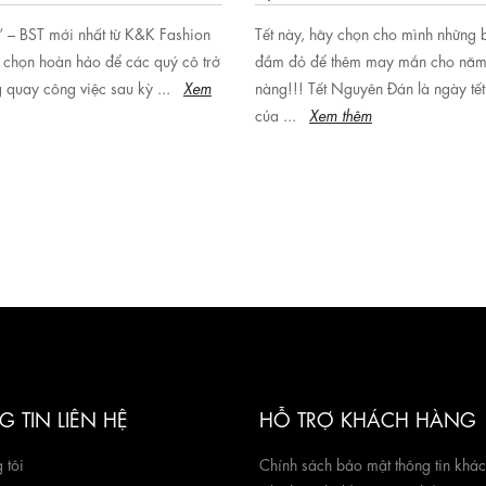
Tết này, hãy chọn cho mình những 
– BST mới nhất từ K&K Fashion
đầm đỏ để thêm may mắn cho năm
a chọn hoàn hảo để các quý cô trở
nàng!!! Tết Nguyên Đán là ngày tết
g quay công việc sau kỳ ...
Xem
của ...
Xem thêm
 TIN LIÊN HỆ
HỖ TRỢ KHÁCH HÀNG
 tôi
Chính sách bảo mật thông tin khá