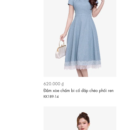
620.000 ₫
Đầm xòe chấm bi cổ đắp chéo phối ren
KK189-14