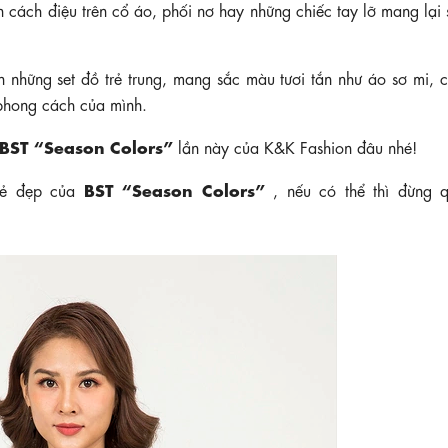
ần cách điệu trên cổ áo, phối nơ hay những chiếc tay lỡ mang lại
 những set đồ trẻ trung, mang sắc màu tươi tắn như áo sơ mi, c
 phong cách của mình.
BST “Season Colors”
lần này của K&K Fashion đâu nhé!
BST “Season Colors”
vẻ đẹp của
, nếu có thể thì đừng 