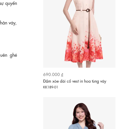
 sự quyến
hân váy,
quên ghé
690.000 ₫
Đầm xòe dài cổ vest in hoa tùng váy
KK189-01