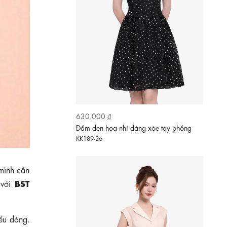
630.000 ₫
Đầm đen hoa nhí dáng xòe tay phồng
KK189-26
mình cần
BST
 với
iểu dáng.