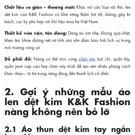
Chất liệu co giãn – thoáng mát:
Khác với các loại vải thô, len
dệt kim của K&K Fashion có khả năng thấm hút tốt, không gây bí
bách, cực kỳ phù hợp với khí hậu mùa hè Việt Nam.
Thiết kế vừa vặn, tôn dáng:
Dáng áo ôm nhẹ, không quá chật,
khéo léo khoe đường nét nữ tính mà vẫn đảm bảo tính lịch sự trong
môi trường công sở.
Dễ phối đồ:
Nàng có thể mix cùng
chân váy
bút chì, quần tây,
quần jean cạp cao hay chân váy midi để tạo nên nhiều phong cách
khác nhau – từ trẻ trung năng động đến thanh lịch cổ điển.
2. Gợi ý những mẫu áo
len dệt kim K&K Fashion
nàng không nên bỏ lỡ
2.1 Áo thun dệt kim tay ngắn