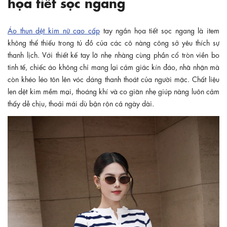
họa tiết sọc ngang
Áo thun dệt kim nữ cao cấp
tay ngắn họa tiết sọc ngang là item
không thể thiếu trong tủ đồ của các cô nàng công sở yêu thích sự
thanh lịch. Với thiết kế tay lỡ nhẹ nhàng cùng phần cổ tròn viền bo
tinh tế, chiếc áo không chỉ mang lại cảm giác kín đáo, nhã nhặn mà
còn khéo léo tôn lên vóc dáng thanh thoát của người mặc. Chất liệu
len dệt kim mềm mại, thoáng khí và co giãn nhẹ giúp nàng luôn cảm
thấy dễ chịu, thoải mái dù bận rộn cả ngày dài.