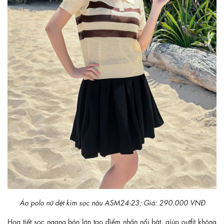
Áo polo nữ dệt kim sọc nâu ASM24-23; Giá: 290.000 VNĐ
Họa tiết sọc ngang bản lớn tạo điểm nhấn nổi bật, giúp outfit không