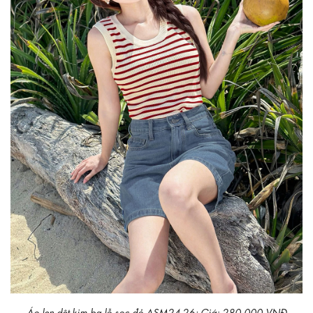
Áo len dệt kim ba lỗ sọc đỏ ASM24-26; Giá: 280.000 VNĐ