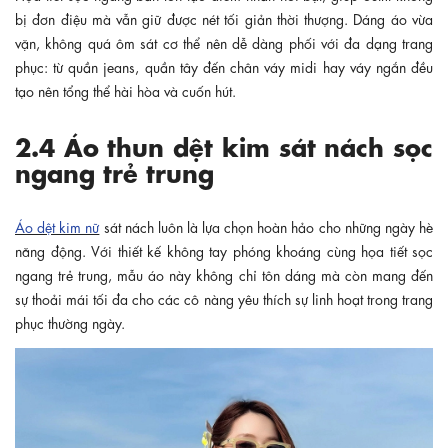
bị đơn điệu mà vẫn giữ được nét tối giản thời thượng. Dáng áo vừa
vặn, không quá ôm sát cơ thể nên dễ dàng phối với đa dạng trang
phục: từ quần jeans, quần tây đến chân váy midi hay váy ngắn đều
tạo nên tổng thể hài hòa và cuốn hút.
2.4 Áo thun dệt kim sát nách sọc
ngang trẻ trung
Áo dệt kim nữ
sát nách luôn là lựa chọn hoàn hảo cho những ngày hè
năng động. Với thiết kế không tay phóng khoáng cùng họa tiết sọc
ngang trẻ trung, mẫu áo này không chỉ tôn dáng mà còn mang đến
sự thoải mái tối đa cho các cô nàng yêu thích sự linh hoạt trong trang
phục thường ngày.