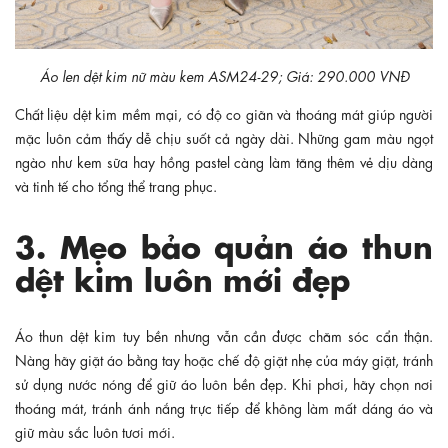
Áo len dệt kim nữ màu kem ASM24-29; Giá: 290.000 VNĐ
Chất liệu dệt kim mềm mại, có độ co giãn và thoáng mát giúp người
mặc luôn cảm thấy dễ chịu suốt cả ngày dài. Những gam màu ngọt
ngào như kem sữa hay hồng pastel càng làm tăng thêm vẻ dịu dàng
và tinh tế cho tổng thể trang phục.
3. Mẹo bảo quản áo thun
dệt kim luôn mới đẹp
Áo thun dệt kim tuy bền nhưng vẫn cần được chăm sóc cẩn thận.
Nàng hãy giặt áo bằng tay hoặc chế độ giặt nhẹ của máy giặt, tránh
sử dụng nước nóng để giữ áo luôn bền đẹp. Khi phơi, hãy chọn nơi
thoáng mát, tránh ánh nắng trực tiếp để không làm mất dáng áo và
giữ màu sắc luôn tươi mới.