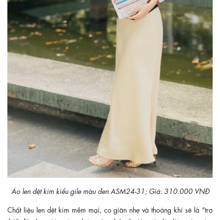
Áo len dệt kim kiểu gile màu đen ASM24-31; Giá: 310.000 VNĐ
Chất liệu len dệt kim mềm mại, co giãn nhẹ và thoáng khí sẽ là “trợ