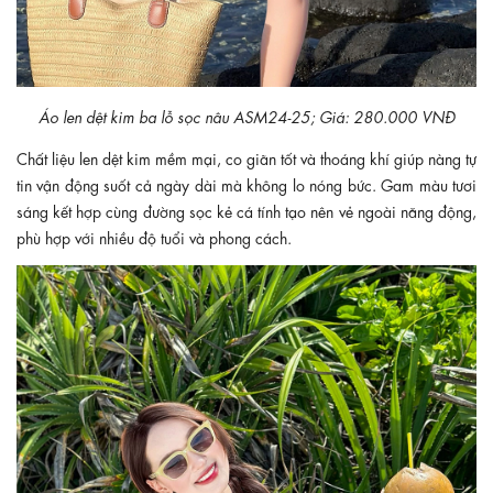
Áo len dệt kim ba lỗ sọc nâu ASM24-25; Giá: 280.000 VNĐ
Chất liệu len dệt kim mềm mại, co giãn tốt và thoáng khí giúp nàng tự
tin vận động suốt cả ngày dài mà không lo nóng bức. Gam màu tươi
sáng kết hợp cùng đường sọc kẻ cá tính tạo nên vẻ ngoài năng động,
phù hợp với nhiều độ tuổi và phong cách.