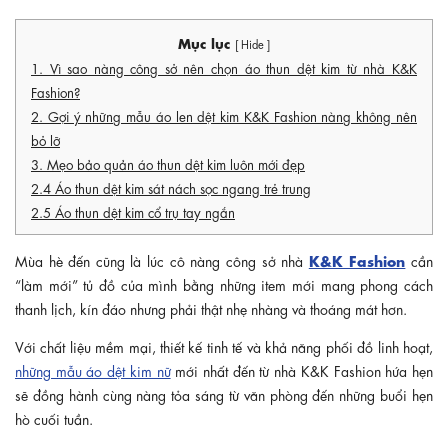
Mục lục
[ Hide ]
1. Vì sao nàng công sở nên chọn áo thun dệt kim từ nhà K&K
Fashion?
2. Gợi ý những mẫu áo len dệt kim K&K Fashion nàng không nên
bỏ lỡ
3. Mẹo bảo quản áo thun dệt kim luôn mới đẹp
2.4 Áo thun dệt kim sát nách sọc ngang trẻ trung
2.5 Áo thun dệt kim cổ trụ tay ngắn
K&K Fashion
Mùa hè đến cũng là lúc cô nàng công sở nhà
cần
“làm mới” tủ đồ của mình bằng những item mới mang phong cách
thanh lịch, kín đáo nhưng phải thật nhẹ nhàng và thoáng mát hơn.
Với chất liệu mềm mại, thiết kế tinh tế và khả năng phối đồ linh hoạt,
những mẫu áo dệt kim nữ
mới nhất đến từ nhà K&K Fashion hứa hẹn
sẽ đồng hành cùng nàng tỏa sáng từ văn phòng đến những buổi hẹn
hò cuối tuần.