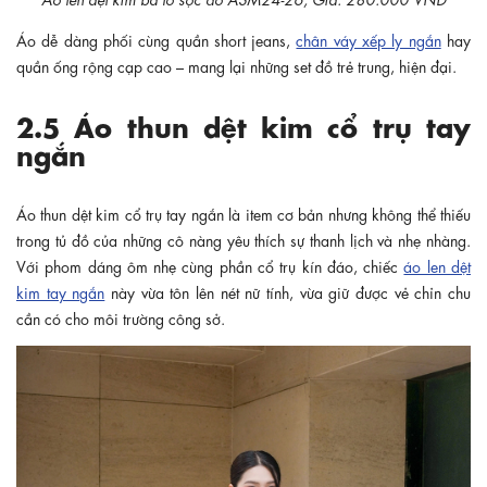
Áo dễ dàng phối cùng quần short jeans,
chân váy xếp ly ngắn
hay
quần ống rộng cạp cao – mang lại những set đồ trẻ trung, hiện đại.
2.5 Áo thun dệt kim cổ trụ tay
ngắn
Áo thun dệt kim cổ trụ tay ngắn là item cơ bản nhưng không thể thiếu
trong tủ đồ của những cô nàng yêu thích sự thanh lịch và nhẹ nhàng.
Với phom dáng ôm nhẹ cùng phần cổ trụ kín đáo, chiếc
áo len dệt
kim tay ngắn
này vừa tôn lên nét nữ tính, vừa giữ được vẻ chỉn chu
cần có cho môi trường công sở.