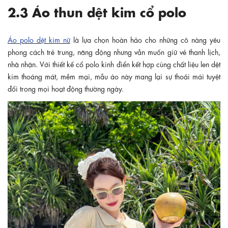
2.3 Áo thun dệt kim cổ polo
Áo polo dệt kim nữ
là lựa chọn hoàn hảo cho những cô nàng yêu
phong cách trẻ trung, năng động nhưng vẫn muốn giữ vẻ thanh lịch,
nhã nhặn. Với thiết kế cổ polo kinh điển kết hợp cùng chất liệu len dệt
kim thoáng mát, mềm mại, mẫu áo này mang lại sự thoải mái tuyệt
đối trong mọi hoạt động thường ngày.