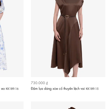
730.000 ₫
ơ eo
Đầm lụa dáng xòe cổ thuyền lệch vai
KK189-16
KK189-15