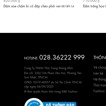
620.000 ₫
710.000 ₫
Đầm xòe chấm bi cổ đắp chéo phối ren
Đầm trắng họa 
KK189-14
028.36222 999
THÔNG
HOTLINE:
Về chúng
Công Ty TNHH Thời Trang Khang Khôi
Địa chỉ: 256/13A Phạm Văn Hai, Phường Tân
Liên hệ
Sơn Nhất, TPHCM
Hệ thốn
GPKD: 0319140957 do Sở Tài Chính TPHCM
Thời tra
cấp ngày 04/09/2025
Fashion
® Bản quyền thuộc thời trang K&K Fashion