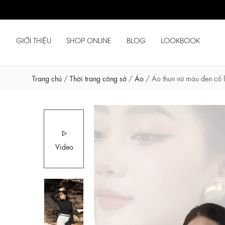
GIỚI THIỆU
SHOP ONLINE
BLOG
LOOKBOOK
Trang chủ
/
Thời trang công sở
/
Áo
/
Áo thun nữ màu đen cổ l
Video