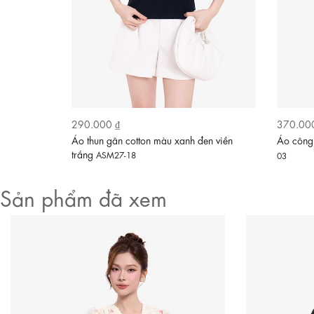
290.000 ₫
370.00
àng xám
Áo thun gân cotton màu xanh đen viền
Áo công 
trắng
ASM27-18
03
Sản phẩm đã xem
Video