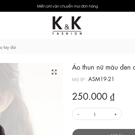
Miễn phí vận chuyển mọi đơn hàng
ọ tay dài
Áo thun nữ màu đen c
ASM19-21
Mã SP :
250.000 ₫