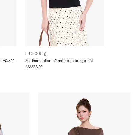
310.000 ₫
400.000 ₫
op
Áo thun cotton nữ màu đen in họa tiết
Áo kiểu hoa
ASM31-
ASM33-20
ASM31-23