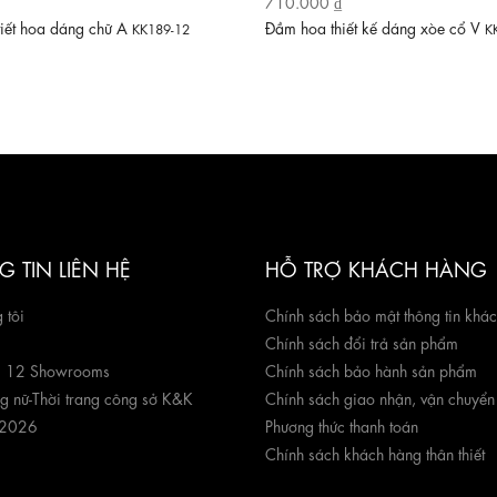
710.000 ₫
tiết hoa dáng chữ A
Đầm hoa thiết kế dáng xòe cổ V
KK189-12
K
 TIN LIÊN HỆ
HỖ TRỢ KHÁCH HÀNG
 tôi
Chính sách bảo mật thông tin khá
Chính sách đổi trả sản phẩm
g 12 Showrooms
Chính sách bảo hành sản phẩm
ng nữ
-
Thời trang công sở K&K
Chính sách giao nhận, vận chuyển
 2026
Phương thức thanh toán
Chính sách khách hàng thân thiết