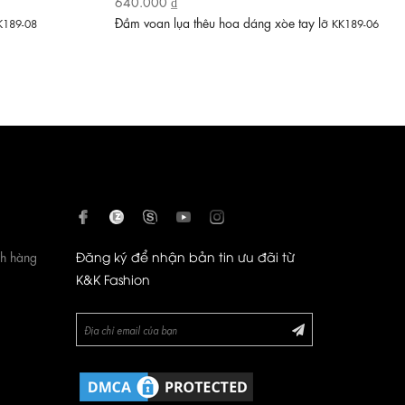
640.000 ₫
Đầm voan lụa thêu hoa dáng xòe tay lỡ
K189-08
KK189-06
ch hàng
Đăng ký để nhận bản tin ưu đãi từ
K&K Fashion