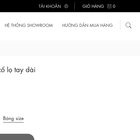
TÀI KHOẢN
GIỎ HÀNG
0
HỆ THỐNG SHOWROOM
HƯỚNG DẪN MUA HÀNG
ổ lọ tay dài
Bảng size