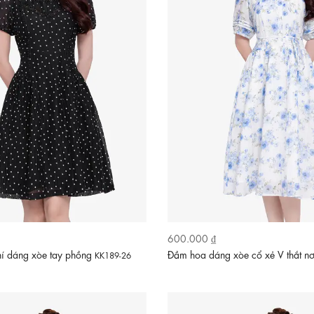
600.000 ₫
í dáng xòe tay phồng
Đầm hoa dáng xòe cổ xẻ V thắt n
KK189-26