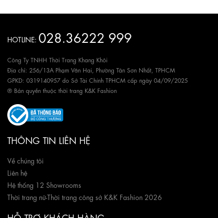
028.36222 999
HOTLINE:
Công Ty TNHH Thời Trang Khang Khôi
Địa chỉ: 256/13A Phạm Văn Hai, Phường Tân Sơn Nhất, TPHCM
GPKD: 0319140957 do Sở Tài Chính TPHCM cấp ngày 04/09/2025
® Bản quyền thuộc thời trang K&K Fashion
THÔNG TIN LIÊN HỆ
Về chúng tôi
Liên hệ
Hệ thống 12 Showrooms
Thời trang nữ
-
Thời trang công sở K&K Fashion 2026
HỖ TRỢ KHÁCH HÀNG