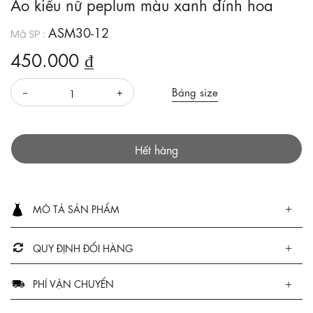
Áo kiểu nữ peplum màu xanh đính hoa
ASM30-12
Mã SP :
450.000 ₫
Bảng size
Hết hàng
MÔ TẢ SẢN PHẨM
QUY ĐỊNH ĐỔI HÀNG
PHÍ VẬN CHUYỂN