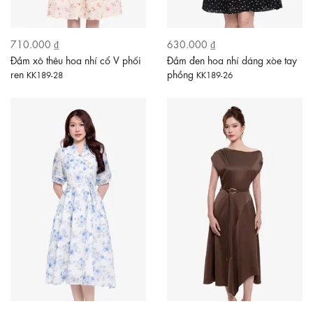
710.000 ₫
630.000 ₫
Đầm xô thêu hoa nhí cổ V phối
Đầm đen hoa nhí dáng xòe tay
ren
phồng
KK189-28
KK189-26