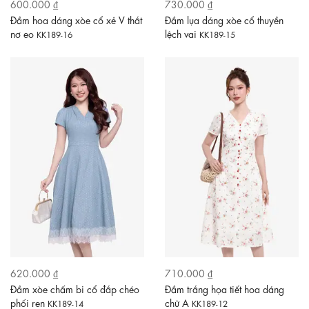
600.000 ₫
730.000 ₫
Đầm hoa dáng xòe cổ xẻ V thắt
Đầm lụa dáng xòe cổ thuyền
nơ eo
lệch vai
KK189-16
KK189-15
620.000 ₫
710.000 ₫
Đầm xòe chấm bi cổ đắp chéo
Đầm trắng họa tiết hoa dáng
phối ren
chữ A
KK189-14
KK189-12