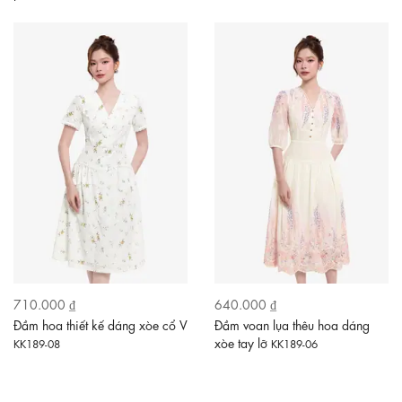
710.000 ₫
640.000 ₫
Đầm hoa thiết kế dáng xòe cổ V
Đầm voan lụa thêu hoa dáng
xòe tay lỡ
KK189-08
KK189-06