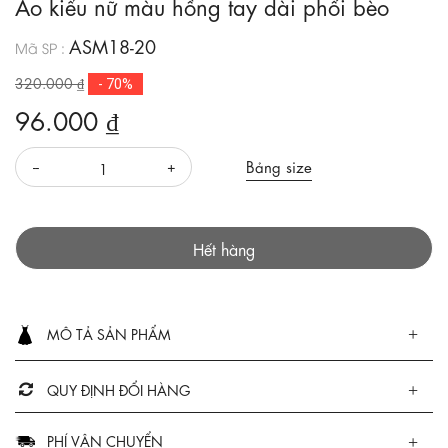
Áo kiểu nữ màu hồng tay dài phối bèo
ASM18-20
Mã SP :
320.000 ₫
- 70%
96.000 ₫
Bảng size
Hết hàng
MÔ TẢ SẢN PHẨM
QUY ĐỊNH ĐỔI HÀNG
PHÍ VẬN CHUYỂN