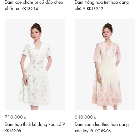
Đầm xòe chấm bi cổ đắp chéo
Đầm trắng họa tiết hoa dáng
phối ren
chữ A
KK189-14
KK189-12
710.000 ₫
640.000 ₫
Đầm hoa thiết kế dáng xòe cổ V
Đầm voan lụa thêu hoa dáng
xòe tay lỡ
KK189-08
KK189-06