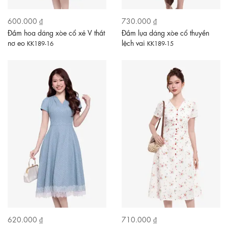
600.000 ₫
730.000 ₫
Đầm hoa dáng xòe cổ xẻ V thắt
Đầm lụa dáng xòe cổ thuyền
nơ eo
lệch vai
KK189-16
KK189-15
620.000 ₫
710.000 ₫