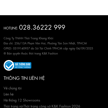
028.36222 999
HOTLINE:
Công Ty TNHH Thời Trang Khang Khôi
Địa chỉ: 256/13A Phạm Văn Hai, Phường Tân Sơn Nhất, TPHCM
GPKD: 0319140957 do Sở Tài Chính TPHCM cấp ngày 04/09/2025
® Bản quyền thuộc thời trang K&K Fashion
THÔNG TIN LIÊN HỆ
Về chúng tôi
Liên hệ
Hệ thống 12 Showrooms
Thời trang nữ
-
Thời trang công sở K&K Fashion 2026