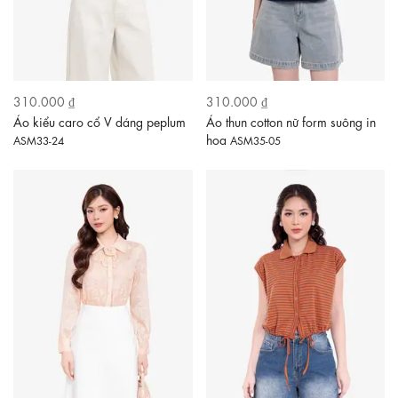
310.000 ₫
310.000 ₫
Áo kiểu caro cổ V dáng peplum
Áo thun cotton nữ form suông in
hoa
ASM33-24
ASM35-05