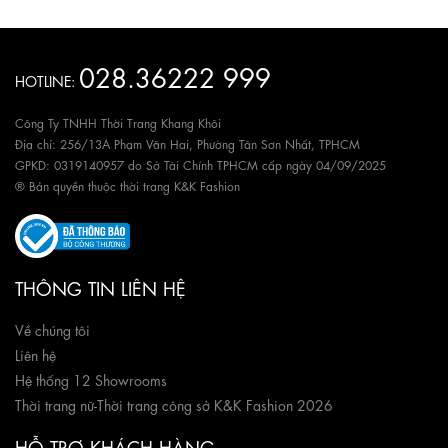
028.36222 999
HOTLINE:
Công Ty TNHH Thời Trang Khang Khôi
Địa chỉ: 256/13A Phạm Văn Hai, Phường Tân Sơn Nhất, TPHCM
GPKD: 0319140957 do Sở Tài Chính TPHCM cấp ngày 04/09/2025
® Bản quyền thuộc thời trang K&K Fashion
THÔNG TIN LIÊN HỆ
Về chúng tôi
Liên hệ
Hệ thống 12 Showrooms
Thời trang nữ
-
Thời trang công sở K&K Fashion 2026
HỖ TRỢ KHÁCH HÀNG