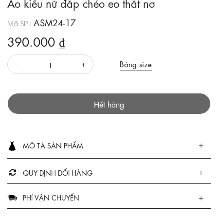
Áo kiểu nữ đắp chéo eo thắt nơ
ASM24-17
Mã SP :
390.000 ₫
Bảng size
Hết hàng
MÔ TẢ SẢN PHẨM
QUY ĐỊNH ĐỔI HÀNG
PHÍ VẬN CHUYỂN