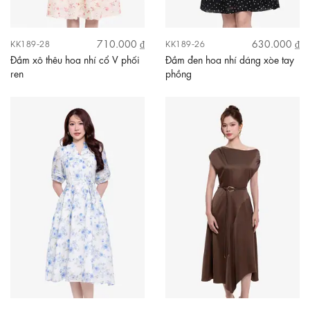
710.000 ₫
630.000 ₫
KK189-28
KK189-26
Đầm xô thêu hoa nhí cổ V phối
Đầm đen hoa nhí dáng xòe tay
ren
phồng