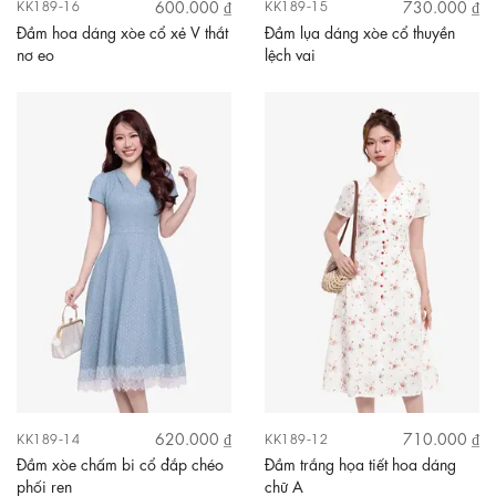
600.000 ₫
730.000 ₫
KK189-16
KK189-15
Đầm hoa dáng xòe cổ xẻ V thắt
Đầm lụa dáng xòe cổ thuyền
nơ eo
lệch vai
620.000 ₫
710.000 ₫
KK189-14
KK189-12
Đầm xòe chấm bi cổ đắp chéo
Đầm trắng họa tiết hoa dáng
phối ren
chữ A