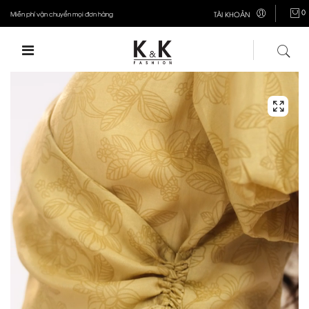
0
Miễn phí vận chuyển mọi đơn hàng
TÀI KHOẢN