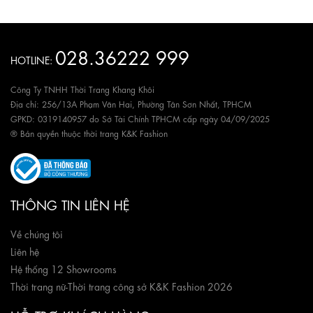
028.36222 999
HOTLINE:
Công Ty TNHH Thời Trang Khang Khôi
Địa chỉ: 256/13A Phạm Văn Hai, Phường Tân Sơn Nhất, TPHCM
GPKD: 0319140957 do Sở Tài Chính TPHCM cấp ngày 04/09/2025
® Bản quyền thuộc thời trang K&K Fashion
THÔNG TIN LIÊN HỆ
Về chúng tôi
Liên hệ
Hệ thống 12 Showrooms
Thời trang nữ
-
Thời trang công sở K&K Fashion 2026