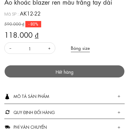
Áo khoác blazer ren màu trắng tay dài
AK12-22
Mã SP :
590.000 ₫
- 80%
118.000 ₫
Bảng size
Hết hàng
MÔ TẢ SẢN PHẨM
QUY ĐỊNH ĐỔI HÀNG
PHÍ VẬN CHUYỂN