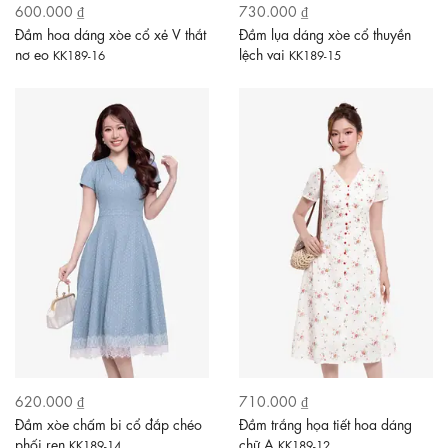
600.000 ₫
730.000 ₫
Đầm hoa dáng xòe cổ xẻ V thắt
Đầm lụa dáng xòe cổ thuyền
nơ eo
lệch vai
KK189-16
KK189-15
620.000 ₫
710.000 ₫
Đầm xòe chấm bi cổ đắp chéo
Đầm trắng họa tiết hoa dáng
phối ren
chữ A
KK189-14
KK189-12