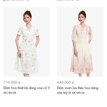
710.000 ₫
640.000 ₫
Đầm hoa thiết kế dáng xòe cổ V
Đầm voan lụa thêu hoa dáng
xòe tay lỡ
KK189-08
KK189-06