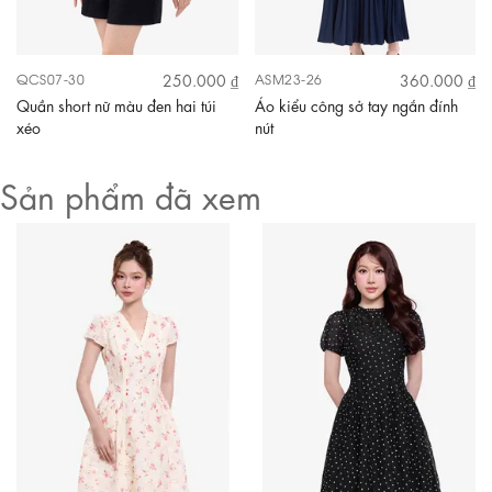
250.000 ₫
360.000 ₫
QCS07-30
ASM23-26
Quần short nữ màu đen hai túi
Áo kiểu công sở tay ngắn đính
xéo
nút
Sản phẩm đã xem