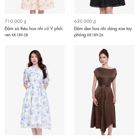
710.000 ₫
630.000 ₫
Đầm xô thêu hoa nhí cổ V phối
Đầm đen hoa nhí dáng xòe tay
ren
phồng
KK189-28
KK189-26