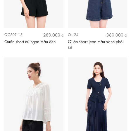
280.000 ₫
380.000 ₫
QCS07-13
QJ-24
Quần short nữ ngắn màu đen
Quần short jean màu xanh phối
túi